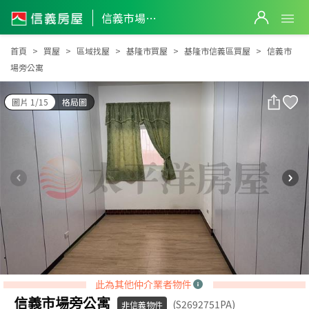
信義市場旁公寓
信義市場旁公寓
首頁
買屋
區域找屋
基隆市買屋
基隆市信義區買屋
信義市
場旁公寓
圖片 1/15
格局圖
此為其他仲介業者物件
信義市場旁公寓
(S2692751PA)
非信義物件