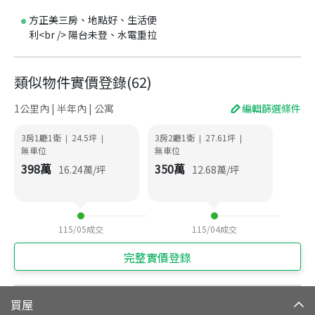
方正美三房、地點好、生活便
利<br /> 陽台未登、水電重拉
類似物件實價登錄
(
62
)
1公里內 | 半年內 | 公寓
編輯篩選條件
3房1廳1衛
24.5
坪
3房2廳1衛
27.61
坪
|
|
|
|
無車位
無車位
398
萬
350
萬
16.24
萬/坪
12.68
萬/坪
115/05
成交
115/04
成交
完整實價登錄
買屋