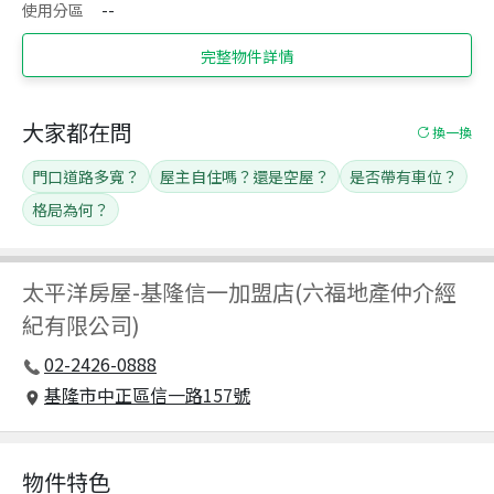
使用分區
--
完整物件詳情
大家都在問
換一換
門口道路多寬？
屋主自住嗎？還是空屋？
是否帶有車位？
格局為何？
太平洋房屋
-
基隆信一加盟店(六福地產仲介經
紀有限公司)
02-2426-0888
基隆市中正區信一路157號
物件特色