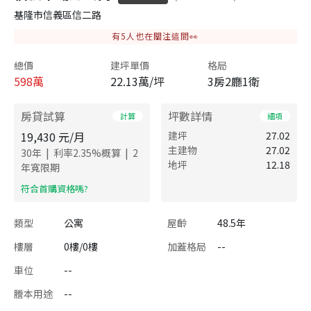
基隆市信義區信二路
有
5
人也在關注這間👀
總價
建坪單價
格局
598
萬
22.13萬/坪
3房2廳1衛
房貸試算
坪數詳情
計算
細項
19,430
元/月
建坪
27.02
主建物
27.02
|
|
30
年
利率
2.35
%概算
2
地坪
12.18
年寬限期
​符合首購資格嗎?
類型
公寓
屋齡
48.5年
樓層
0樓/0樓
加蓋格局
--
車位
--
謄本用途
--