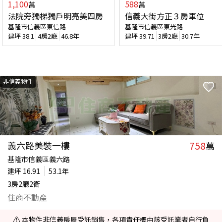
1,100
588
萬
萬
法院旁獨梯獨戶明亮美四房
信義大街方正３房車位
基隆市信義區東信路
基隆市信義區東光路
建坪
38.1
4房2廳
46.8年
建坪
39.71
3房2廳
30.7年
非信義物件
758
義六路美裝一樓
萬
基隆市信義區義六路
建坪
16.91
53.1年
3房2廳2衛
住商不動產
⚠️ 本物件非信義房屋受託銷售，各項責任概由該受託業者自行負