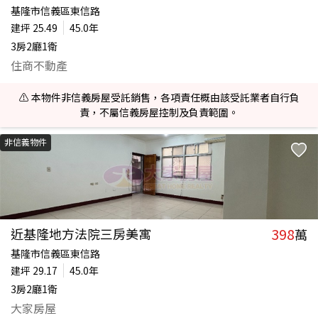
基隆市信義區東信路
建坪
25.49
45.0年
3房2廳1衛
住商不動產
⚠️ 本物件非信義房屋受託銷售，各項責任概由該受託業者自行負
責，不屬信義房屋控制及負責範圍。
非信義物件
398
近基隆地方法院三房美寓
萬
基隆市信義區東信路
建坪
29.17
45.0年
3房2廳1衛
大家房屋