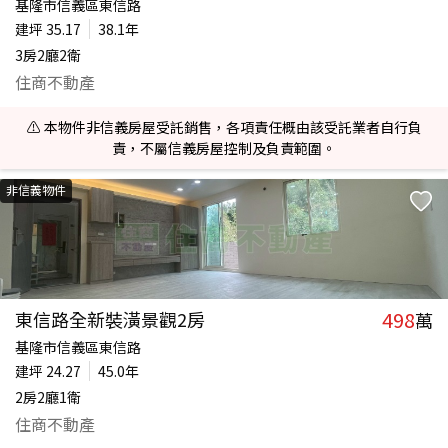
基隆市信義區東信路
建坪
35.17
38.1年
3房2廳2衛
住商不動產
⚠️ 本物件非信義房屋受託銷售，各項責任概由該受託業者自行負
責，不屬信義房屋控制及負責範圍。
非信義物件
498
東信路全新裝潢景觀2房
萬
基隆市信義區東信路
建坪
24.27
45.0年
2房2廳1衛
住商不動產