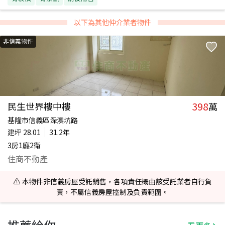
以下為其他仲介業者物件
非信義物件
398
民生世界樓中樓
萬
基隆市信義區深澳坑路
建坪
28.01
31.2年
3房1廳2衛
住商不動產
⚠️ 本物件非信義房屋受託銷售，各項責任概由該受託業者自行負
責，不屬信義房屋控制及負責範圍。