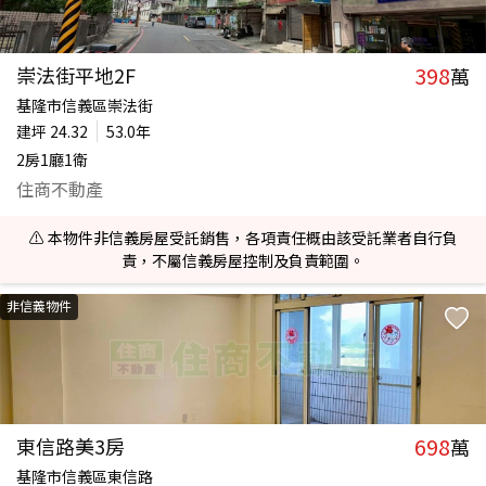
398
崇法街平地2F
萬
基隆市信義區崇法街
建坪
24.32
53.0年
2房1廳1衛
住商不動產
⚠️ 本物件非信義房屋受託銷售，各項責任概由該受託業者自行負
責，不屬信義房屋控制及負責範圍。
非信義物件
698
東信路美3房
萬
基隆市信義區東信路