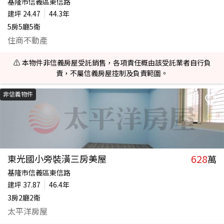
基隆市信義區東信路
建坪
24.47
44.3年
5房5廳5衛
住商不動產
⚠️ 本物件非信義房屋受託銷售，各項責任概由該受託業者自行負
責，不屬信義房屋控制及負責範圍。
非信義物件
628
東光國小旁裝潢三房美屋
萬
基隆市信義區東信路
建坪
37.87
46.4年
3房2廳2衛
太平洋房屋