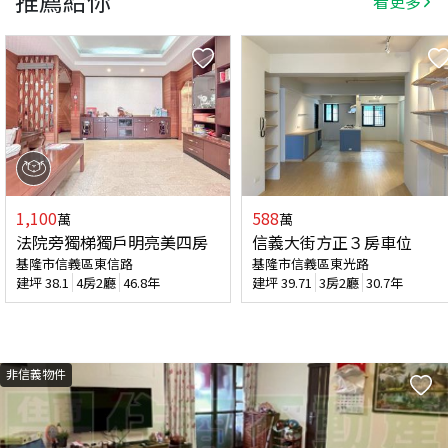
推薦給你
看更多
1,100
588
萬
萬
法院旁獨梯獨戶明亮美四房
信義大街方正３房車位
基隆市信義區東信路
基隆市信義區東光路
建坪
38.1
4房2廳
46.8年
建坪
39.71
3房2廳
30.7年
非信義物件