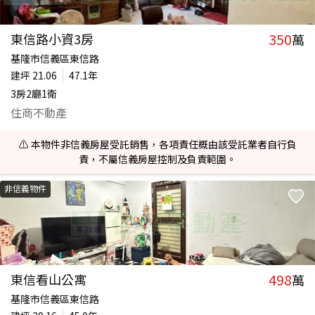
350
東信路小資3房
萬
基隆市信義區東信路
建坪
21.06
47.1年
3房2廳1衛
住商不動產
⚠️ 本物件非信義房屋受託銷售，各項責任概由該受託業者自行負
責，不屬信義房屋控制及負責範圍。
非信義物件
498
東信看山公寓
萬
基隆市信義區東信路