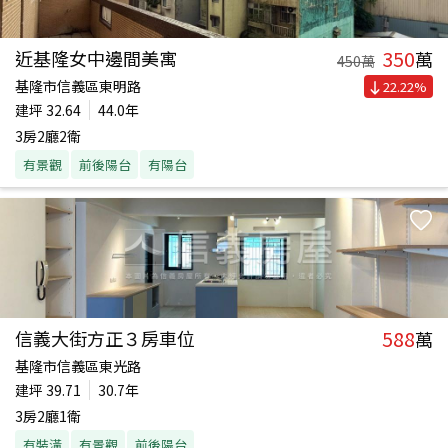
350
近基隆女中邊間美寓
萬
450
萬
基隆市信義區東明路
22.22
%
建坪
32.64
44.0年
3房2廳2衛
有景觀
前後陽台
有陽台
588
信義大街方正３房車位
萬
基隆市信義區東光路
建坪
39.71
30.7年
3房2廳1衛
有裝潢
有景觀
前後陽台