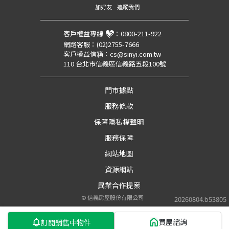
加好友
追蹤我們
客戶權益專線
：
0800-211-922
網路客服：
(02)2755-7666
客戶權益信箱：
cs@sinyi.com.tw
110 台北市信義區信義路五段100號
門市據點
服務條款
保障隱私權聲明
服務保障
網站地圖
資源網站
異業合作提案
©
信義房屋股份有限公司
20260804.b53805
買屋諮詢
訂閱銷售中物件