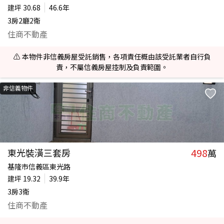
建坪
30.68
46.6年
3房2廳2衛
住商不動產
⚠️ 本物件非信義房屋受託銷售，各項責任概由該受託業者自行負
責，不屬信義房屋控制及負責範圍。
非信義物件
498
東光裝潢三套房
萬
基隆市信義區東光路
建坪
19.32
39.9年
3房3衛
住商不動產