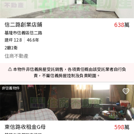
638
信二路創業店鋪
萬
基隆市信義區信二路
建坪
12.8
46.6年
2廳1衛
住商不動產
⚠️ 本物件非信義房屋受託銷售，各項責任概由該受託業者自行負
責，不屬信義房屋控制及負責範圍。
非信義物件
598
東信路收租金G母
萬