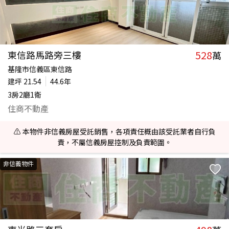
528
東信路馬路旁三樓
萬
基隆市信義區東信路
建坪
21.54
44.6年
3房2廳1衛
住商不動產
⚠️ 本物件非信義房屋受託銷售，各項責任概由該受託業者自行負
責，不屬信義房屋控制及負責範圍。
非信義物件