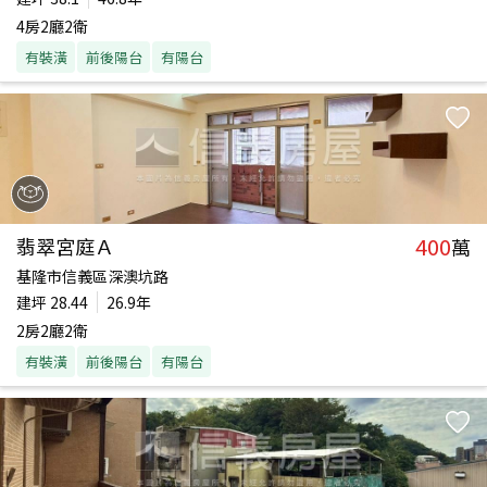
4房2廳2衛
有裝潢
前後陽台
有陽台
400
翡翠宮庭Ａ
萬
基隆市信義區深澳坑路
建坪
28.44
26.9年
2房2廳2衛
有裝潢
前後陽台
有陽台