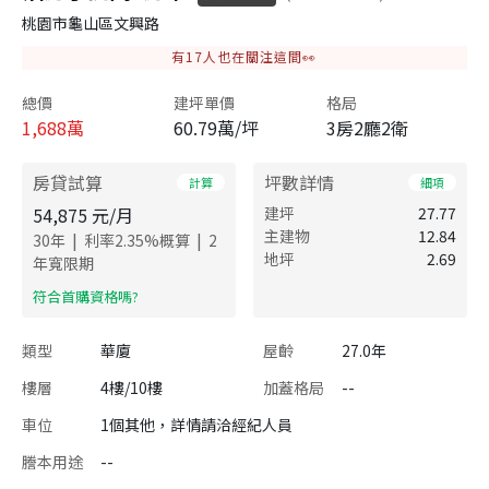
桃園市龜山區文興路
有
17
人也在關注這間👀
總價
建坪單價
格局
1,688
萬
60.79萬/坪
3房2廳2衛
房貸試算
坪數詳情
計算
細項
54,875
元/月
建坪
27.77
主建物
12.84
|
|
30
年
利率
2.35
%概算
2
地坪
2.69
年寬限期
​符合首購資格嗎?
類型
華廈
屋齡
27.0年
樓層
4樓/10樓
加蓋格局
--
車位
1個其他，詳情請洽經紀人員
謄本用途
--