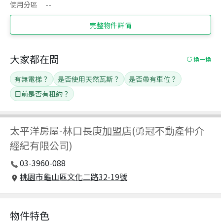
使用分區
--
完整物件詳情
大家都在問
換一換
有無電梯？
是否使用天然瓦斯？
是否帶有車位？
目前是否有租約？
太平洋房屋
-
林口長庚加盟店(勇冠不動產仲介
經紀有限公司)
03-3960-088
桃園市龜山區文化二路32-19號
物件特色