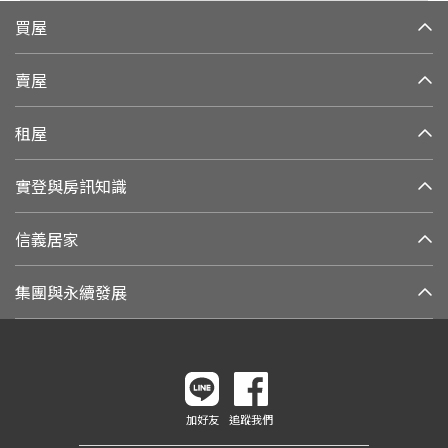
買屋
賣屋
租屋
實登與房訊知識
信義居家
集團與永續發展
加好友
追蹤我們