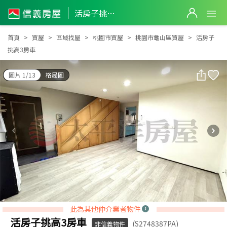
活房子挑高3房車
活房子挑高3房車
首頁
買屋
區域找屋
桃園市買屋
桃園市龜山區買屋
活房子
挑高3房車
圖片 1/13
格局圖
此為其他仲介業者物件
活房子挑高3房車
(S2748387PA)
非信義物件