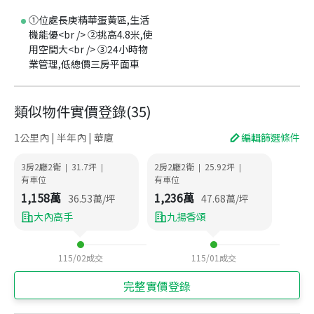
①位處長庚精華蛋黃區,生活
機能優<br /> ②挑高4.8米,使
用空間大<br /> ③24小時物
業管理,低總價三房平面車
類似物件實價登錄
(
35
)
1公里內 | 半年內 | 華廈
編輯篩選條件
3房2廳2衛
31.7
坪
2房2廳2衛
25.92
坪
|
|
|
|
有車位
有車位
1,158
萬
1,236
萬
36.53
萬/坪
47.68
萬/坪
大內高手
九揚香頌
115/02
成交
115/01
成交
完整實價登錄