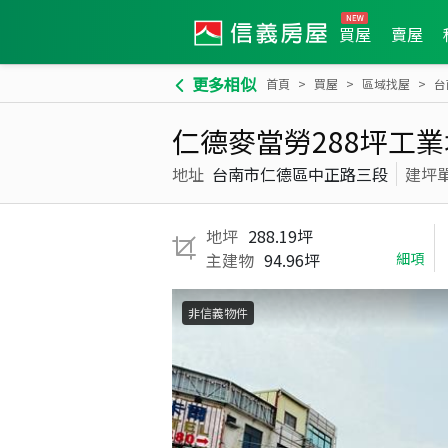
買屋
賣屋
更多相似
首頁
買屋
區域找屋
台
仁德麥當勞288坪工業
地址
台南市仁德區中正路三段
建坪
地坪
288.19坪
主建物
94.96坪
細項
非信義物件