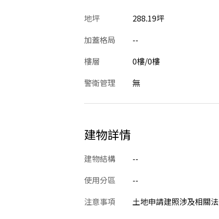
地坪
288.19坪
加蓋格局
--
樓層
0樓/0樓
警衛管理
無
建物詳情
建物結構
--
使用分區
--
注意事項
土地申請建照涉及相關法