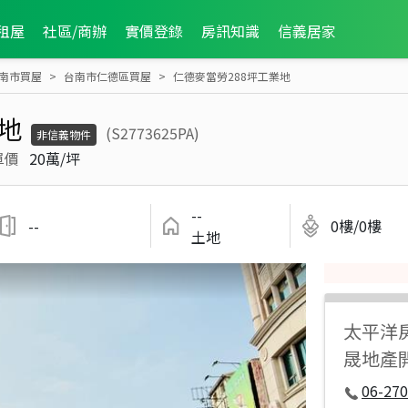
租屋
社區/商辦
實價登錄
房訊知識
信義居家
南市買屋
台南市仁德區買屋
仁德麥當勞288坪工業地
地
(S2773625PA)
非信義物件
單價
20萬/坪
--
--
0樓/0樓
土地
太平洋
晟地產
06-270