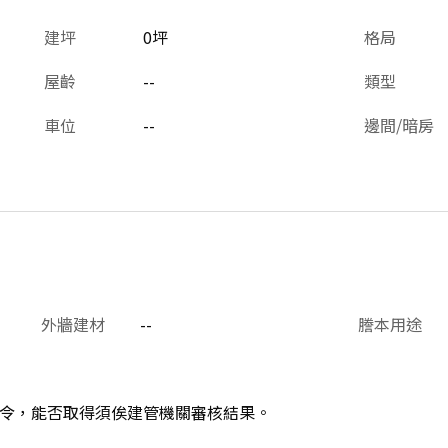
建坪
0坪
格局
屋齡
--
類型
車位
--
邊間/暗房
外牆建材
--
謄本用途
令，能否取得須俟建管機關審核結果。