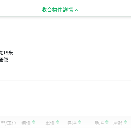
收合物件詳情
寬19米
交通便