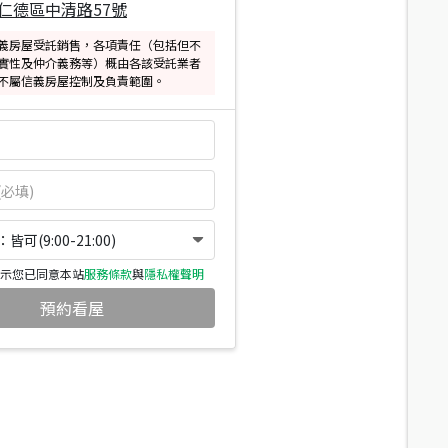
仁德區中清路57號
義房屋受託銷售，各項責任（包括但不
實性及仲介義務等）概由各該受託業者
不屬信義房屋控制及負責範圍。
可(9:00-21:00)
示您已同意本站
服務條款
與
隱私權聲明
預約看屋