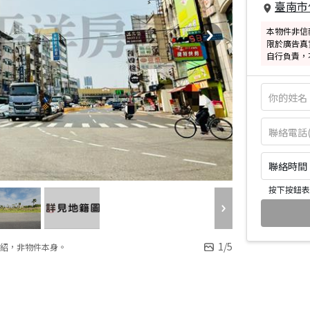
臺南市
本物件非信
限於廣告真
自行負責，
聯絡時間：皆
按下按鈕表
1
/
5
紹，非物件本身。