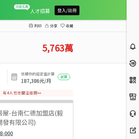
仁德麥當勞288坪工業地
人才招募
登入/註冊
列印
分享
收藏
5,763
萬
依據你的設定值計算
試算
187,386
元/月
有
4
人也在關注這間👀
房屋
-
台南仁德加盟店(毅
開發有限公司)
8-000