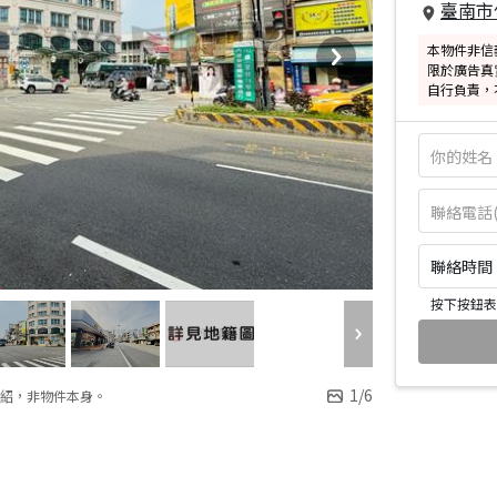
臺南市
本物件非信
限於廣告真
自行負責，
聯絡時間：皆
按下按鈕表
1
/
6
紹，非物件本身。