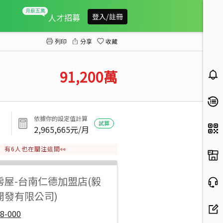
仁德交流道三面臨路乙工
人才招募
登入/註冊
列印
分享
收藏
91,200
萬
依據你的設定值計算
試算
2,965,665
元/月
有
6
人也在關注這間👀
房屋
-
台南仁德加盟店(毅
開發有限公司)
8-000