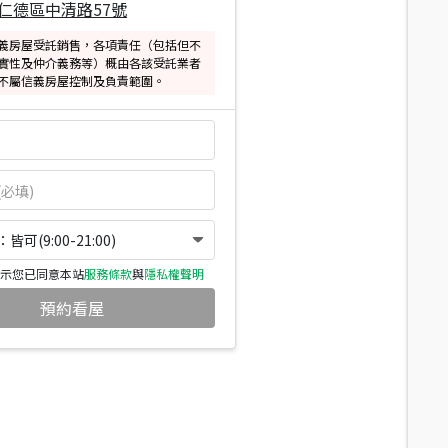
仁德區中清路57號
義房屋受託銷售，各項責任（包括但不
實性及仲介義務等）概由各該受託業者
不屬信義房屋控制及負責範圍。
可(9:00-21:00)
示您已同意本站
服務條款
與
隱私權聲明
預約看屋