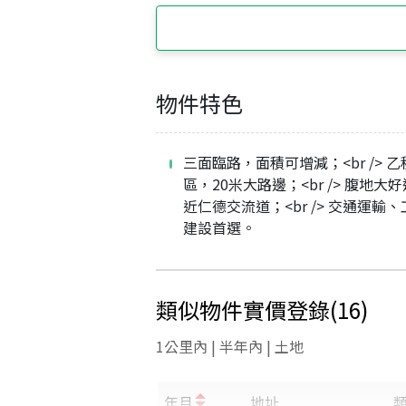
物件特色
三面臨路，面積可增減；<br /> 
區，20米大路邊；<br /> 腹地大
近仁德交流道；<br /> 交通運輸
建設首選。
類似物件實價登錄
(
16
)
1公里內 | 半年內 | 土地