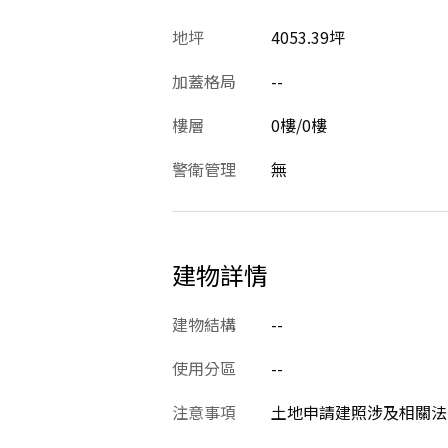
地坪
4053.39坪
加蓋格局
--
樓層
0樓/0樓
警衛管理
無
建物詳情
建物結構
--
使用分區
--
注意事項
土地申請建照涉及相關法