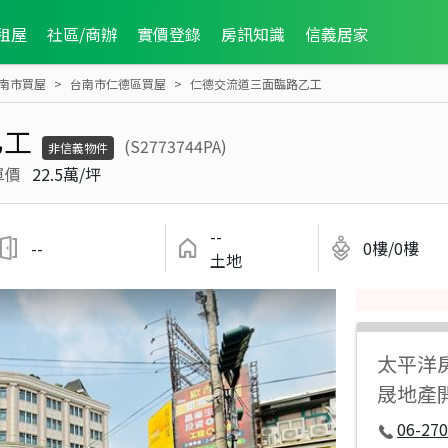
租屋
社區/商辦
實價登錄
房訊知識
信義居家
南市買屋
台南市仁德區買屋
仁德交流道三面臨路乙工
乙工
(S2773744PA)
非信義物件
單價
22.5萬/坪
--
--
0樓/0樓
土地
太平洋
晟地產
06-270