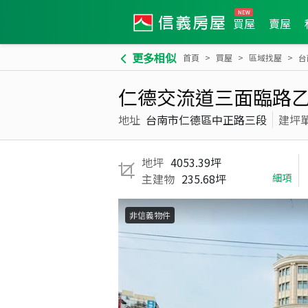
買屋
賣屋
更多相似
首頁
買屋
區域找屋
台
仁德交流道三面臨路
地址
台南市仁德區中正路三段
建坪
地坪
4053.39坪
主建物
235.68坪
細項
非信義物件