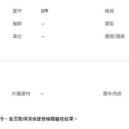
建坪
0坪
格局
屋齡
--
類型
車位
--
邊間/暗房
外牆建材
--
謄本用途
令，能否取得須俟建管機關審核結果。