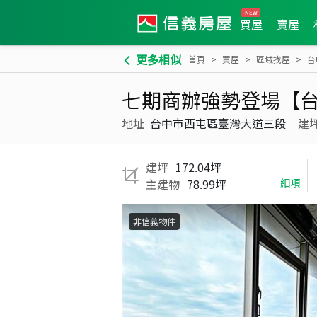
買屋
賣屋
更多相似
首頁
買屋
區域找屋
台
七期商辦強勢登場【台
地址
台中市西屯區臺灣大道三段
建
建坪
172.04坪
主建物
78.99坪
細項
非信義物件