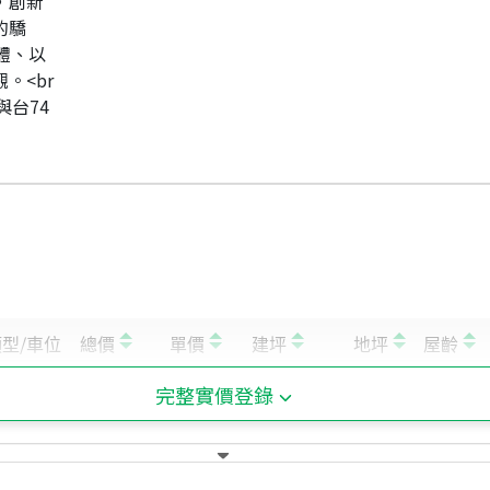
池，創新
的驕
光體、以
。<br
與台74
完整實價登錄