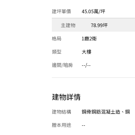
建坪單價
45.05萬/坪
主建物
78.99坪
格局
1廳2衛
類型
大樓
邊間/暗房
--/--
建物詳情
建物結構
鋼骨鋼筋混凝土造、鋼
謄本用途
--