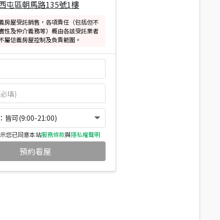
西屯區朝馬路135號1樓
義房屋受託銷售，各項責任（包括但不
實性及仲介義務等）概由各該受託業者
不屬信義房屋控制及負責範圍。
可(9:00-21:00)
示您已同意本站
服務條款
與
隱私權聲明
預約看屋