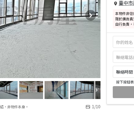
臺中市
本物件非信
限於廣告真
自行負責，
聯絡時間：皆
按下按鈕表
1
/
10
紹，非物件本身。