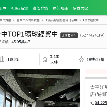
租屋
社區/商辦
實價登錄
房訊知識
信義居家
中市買屋
台中市西屯區買屋
七期商辦強勢登場【台中TOP1環球經貿中
中TOP1環球經貿中
(S2774241PA)
非信義物件
坪單價
45.05萬/坪
3.4年
1廳2衛
19樓/29樓
大樓
太平洋
店(誠
04-225