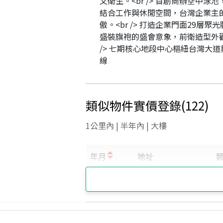
又衛生。<br /> 首創商辦空中泳
結合工作與休閒空間，台灣企業主
傲。<br /> 打造企業門面29層聚
盛裝旗袍的盛會意象，前衛造型外觀
/> 七期核心地段中心樞紐台灣大道
線
類似物件實價登錄
(
122
)
1公里內 | 半年內 | 大樓