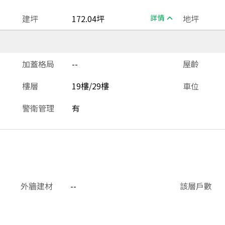
建坪
172.04坪
詳情
地坪
加蓋格局
--
屋齡
樓層
19樓/29樓
車位
警衛管理
有
外牆建材
--
該層戶數