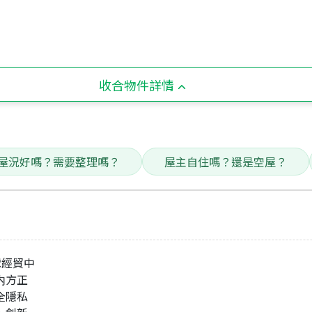
收合物件詳情
屋況好嗎？需要整理嗎？
屋主自住嗎？還是空屋？
球經貿中
室内方正
全隱私