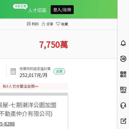
七期商辦強勢登場【台中TOP1環球經貿中
人才招募
登入/註冊
列印
分享
收藏
7,750
萬
依據你的設定值計算
試算
252,017
元/月
有
0
人也在關注這間👀
房屋
-
七期潮洋公園加盟
御不動產仲介有限公司)
5-8288