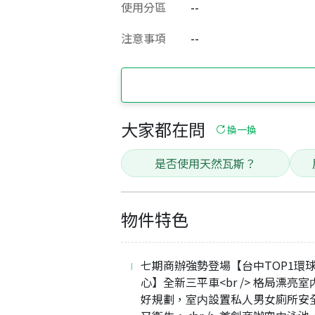
使用分區
--
注意事項
--
大家都在問
換一換
是否使用天然瓦斯？
物件特色
七期商辦強勢登場【台中TOP1環
心】全新三平車<br /> 格局漂亮
好規劃，室内設置私人男女廁所安