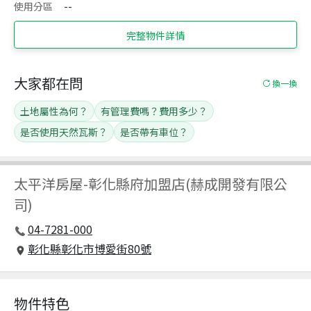
使用分區
--
完整物件詳情
大家都在問
換一換
土地屬性為何？
有管理費嗎？費用多少？
是否使用天然瓦斯？
是否帶有車位？
太平洋房屋
-
彰化縣府加盟店(赫成開發有限公
司)
04-7281-000
彰化縣彰化市博愛街80號
物件特色