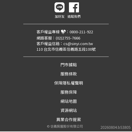
加好友
追蹤我們
客戶權益專線
：
0800-211-922
網路客服：
(02)2755-7666
客戶權益信箱：
cs@sinyi.com.tw
110 台北市信義區信義路五段100號
門市據點
服務條款
保障隱私權聲明
服務保障
網站地圖
資源網站
異業合作提案
©
信義房屋股份有限公司
20260804.b53805