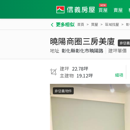
買屋
賣屋
更多相似
首頁
買屋
區域找屋
彰
曉陽商圈三房美廈
非信義
地址
彰化縣彰化市曉陽路
建坪單價
建坪
22.78坪
主建物
19.12坪
細項
非信義物件