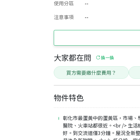
使用分區
--
注意事項
--
大家都在問
換一換
買方需要繳什麼費用？
物件特色
彰化市最蛋黃中的蛋黃區，市場、
醫院、火車站都很近。<br /> 生
好。到交流道僅3分鐘。屋況全新