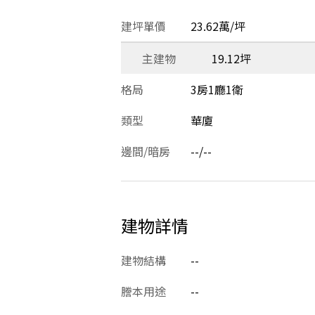
建坪單價
23.62萬/坪
主建物
19.12坪
格局
3房1廳1衛
類型
華廈
邊間/暗房
--/--
建物詳情
建物結構
--
謄本用途
--