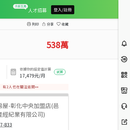
曉陽商圈三房美廈
人才招募
登入/註冊
列印
分享
收藏
538
萬
依據你的設定值計算
試算
17,479
元/月
有
2
人也在關注這間👀
房屋
-
彰化中央加盟店(邑
產經紀業有限公司)
7-833