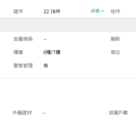
建坪
22.78坪
詳情
地坪
加蓋格局
--
屋齡
樓層
0樓/7樓
車位
警衛管理
有
外牆建材
--
該層戶數