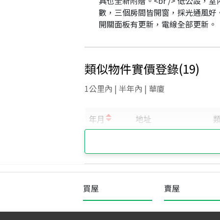
具也全新附贈。<br /> 低公設，
數，三個房間皆開窗，採光通風好。<b
開關面板有更新，電線全部更新。
類似物件實價登錄
(
19
)
1公里內 | 半年內 | 華廈
買屋
賣屋