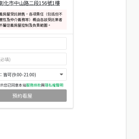
彰化市中山路二段156號1樓
義房屋受託銷售，各項責任（包括但不
實性及仲介義務等）概由各該受託業者
不屬信義房屋控制及負責範圍。
可(9:00-21:00)
示您已同意本站
服務條款
與
隱私權聲明
預約看屋