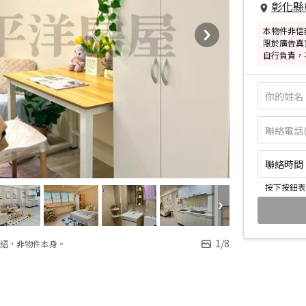
彰化縣
本物件非信
限於廣告真
自行負責，
聯絡時間：皆
按下按鈕表
1
/
8
紹，非物件本身。