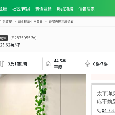
租屋
社區/商辦
實價登錄
房訊知識
信義居家
化縣買屋
彰化縣彰化市買屋
曉陽商圈三房美廈
(S2835955PA)
物件
23.62萬/坪
44.5年
3房1廳1衛
0樓/7樓
華廈
太平洋
成不動
04-751