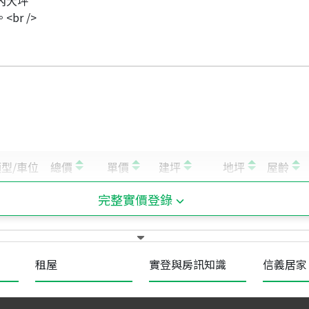
室內大坪
r />
完整實價登錄
租屋
實登與房訊知識
信義居家