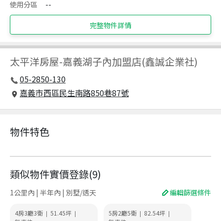
使用分區
--
完整物件詳情
太平洋房屋
-
嘉義湖子內加盟店(鑫誠企業社)
05-2850-130
嘉義市西區民生南路850巷87號
物件特色
類似物件實價登錄
(
9
)
1公里內 | 半年內 | 別墅/透天
編輯篩選條件
4房3廳3衛
51.45
坪
5房2廳5衛
82.54
坪
|
|
|
|