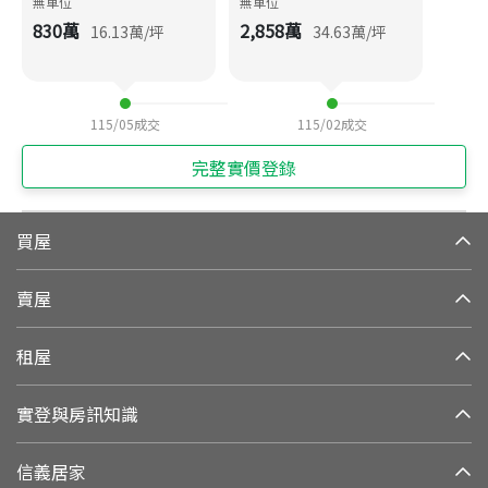
無車位
無車位
830
萬
2,858
萬
16.13
萬/坪
34.63
萬/坪
115/05
成交
115/02
成交
完整實價登錄
買屋
賣屋
租屋
實登與房訊知識
信義居家