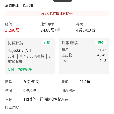
嘉義縣水上鄉柳鄉
有
5
人也在關注這間👀
總價
建坪單價
格局
1,280
萬
24.88萬/坪
4房3廳3衛
房貸試算
坪數詳情
計算
細項
41,623
元/月
建坪
51.45
主建物
43.49
|
|
30
年
利率
2.35
%概算
2
地坪
24.5
年寬限期
​符合首購資格嗎?
類型
別墅/透天
屋齡
31.8年
樓層
0樓/0樓
加蓋格局
--
車位
1個其他，詳情請洽經紀人員
謄本用途
--