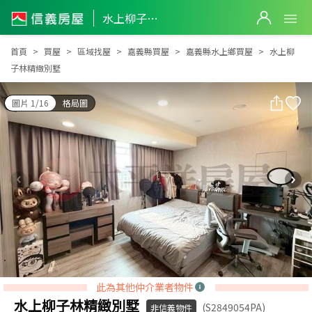
水上柳子林精緻別墅
水上柳子林精緻別墅
首頁
買屋
區域找屋
嘉義縣買屋
嘉義縣水上鄉買屋
水上柳
子林精緻別墅
圖片 1/16
格局圖
此為其他仲介業者物件
水上柳子林精緻別墅
(S2849054PA)
非信義物件