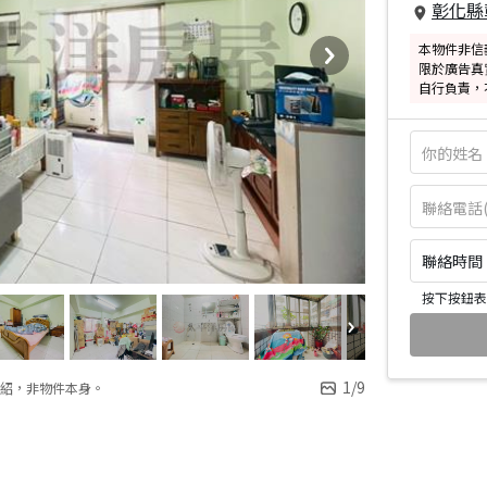
彰化縣
本物件非信
限於廣告真
自行負責，
聯絡時間：皆
按下按鈕表
1
/
9
紹，非物件本身。