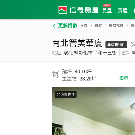
買屋
賣屋
更多相似
首頁
買屋
區域找屋
彰
南北管美華廈
(
非信義物件
地址
彰化縣彰化市平和十三街
建坪
建坪
40.16坪
主建物
28.28坪
細項
非信義物件