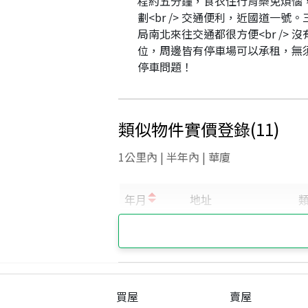
程約五分鐘，食衣住行育樂免煩惱
劃<br /> 交通便利，近國道一號
局南北來往交通都很方便<br /> 沒
位，周邊皆有停車場可以承租，無
停車問題！
類似物件實價登錄
(
11
)
1公里內 | 半年內 | 華廈
買屋
賣屋