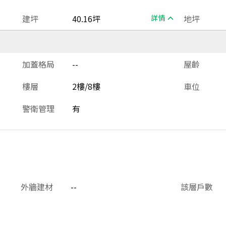
建坪
40.16坪
詳情
地坪
加蓋格局
--
屋齡
樓層
2樓/8樓
車位
警衛管理
有
外牆建材
--
該層戶數