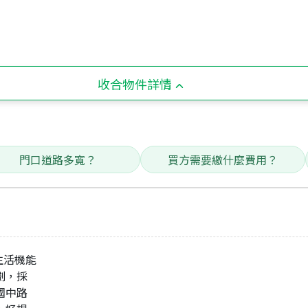
收合物件詳情
門口道路多寬？
買方需要繳什麼費用？
生活機能
規劃，採
安國中路