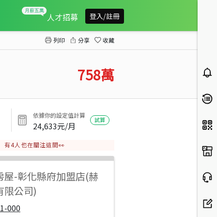
南北管美華廈
人才招募
登入/註冊
列印
分享
收藏
758
萬
依據你的設定值計算
試算
24,633
元/月
有
4
人也在關注這間👀
房屋
-
彰化縣府加盟店(赫
有限公司)
1-000