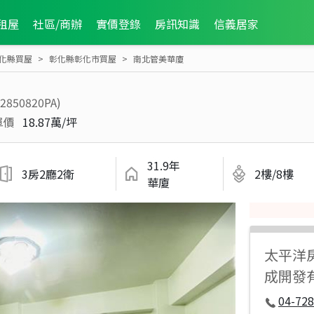
租屋
社區/商辦
實價登錄
房訊知識
信義居家
化縣買屋
彰化縣彰化市買屋
南北管美華廈
S2850820PA)
單價
18.87萬/坪
31.9年
3房2廳2衛
2樓/8樓
華廈
太平洋
成開發
04-728