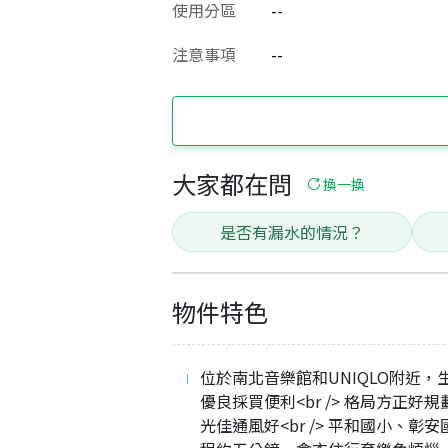
使用分區
--
注意事項
--
大家都在問
換一換
是否有漏水的情況？
物件特色
位於南北音樂館和UNIQLO附近，
優良採買便利<br /> 格局方正好
光佳通風好<br /> 平和國小、彰