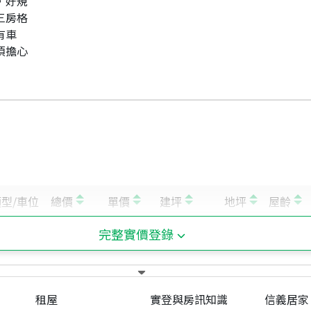
，好規
。三房格
有車
須擔心
完整實價登錄
租屋
實登與房訊知識
信義居家