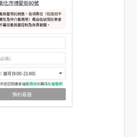
彰化市博愛街80號
義房屋受託銷售，各項責任（包括但不
實性及仲介義務等）概由各該受託業者
不屬信義房屋控制及負責範圍。
可(9:00-21:00)
示您已同意本站
服務條款
與
隱私權聲明
預約看屋