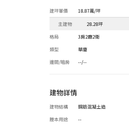
建坪單價
18.87萬/坪
主建物
28.28坪
格局
3房2廳2衛
類型
華廈
邊間/暗房
--/--
建物詳情
建物結構
鋼筋混凝土造
謄本用途
--