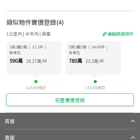
類似物件實價登錄
(
4
)
1公里內 | 半年內 | 華廈
編輯篩選條件
3房2廳2衛
32.3
坪
3房2廳2衛
34.68
坪
|
|
|
|
無車位
有車位
590
萬
780
萬
18.27
萬/坪
23.3
萬/坪
115/05
成交
115/05
成交
完整實價登錄
買屋
賣屋