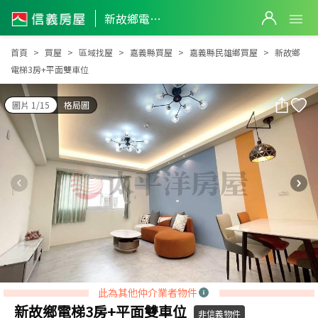
新故鄉電梯3房+平面雙車位
新故鄉電梯3房+平面雙車位
首頁
買屋
區域找屋
嘉義縣買屋
嘉義縣民雄鄉買屋
新故鄉
電梯3房+平面雙車位
圖片 1/15
格局圖
此為其他仲介業者物件
新故鄉電梯3房+平面雙車位
非信義物件