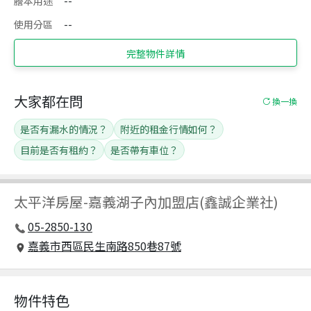
謄本用途
--
使用分區
--
完整物件詳情
大家都在問
換一換
是否有漏水的情況？
附近的租金行情如何？
目前是否有租約？
是否帶有車位？
太平洋房屋
-
嘉義湖子內加盟店(鑫誠企業社)
05-2850-130
嘉義市西區民生南路850巷87號
物件特色