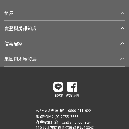
租屋
實登與房訊知識
信義居家
集團與永續發展
加好友
追蹤我們
客戶權益專線
：
0800-211-922
網路客服：
(02)2755-7666
客戶權益信箱：
cs@sinyi.com.tw
110 台北市信義區信義路五段100號