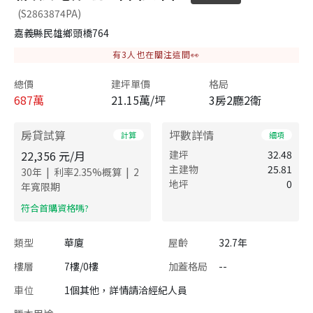
(S2863874PA)
嘉義縣民雄鄉頭橋764
有
3
人也在關注這間👀
總價
建坪單價
格局
687
萬
21.15萬/坪
3房2廳2衛
房貸試算
坪數詳情
計算
細項
22,356
元/月
建坪
32.48
主建物
25.81
|
|
30
年
利率
2.35
%概算
2
地坪
0
年寬限期
​符合首購資格嗎?
類型
華廈
屋齡
32.7年
樓層
7樓/0樓
加蓋格局
--
車位
1個其他，詳情請洽經紀人員