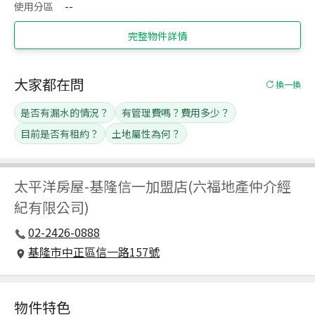
使用分區
--
完整物件詳情
大家都在問
換一換
是否有漏水的情況？
有管理費嗎？費用多少？
目前是否有租約？
土地屬性為何？
太平洋房屋
-
基隆信一加盟店(六福地產仲介經
紀有限公司)
02-2426-0888
基隆市中正區信一路157號
物件特色