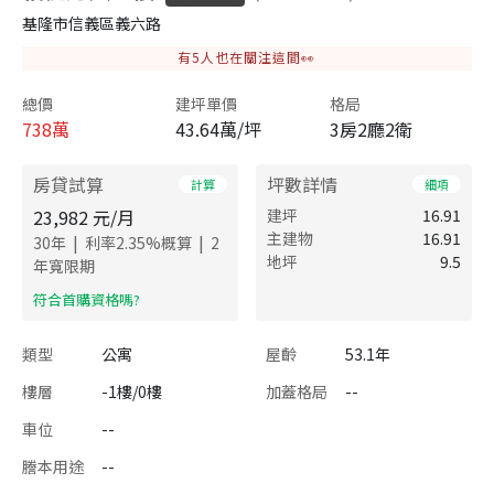
基隆市信義區義六路
有
5
人也在關注這間👀
總價
建坪單價
格局
738
萬
43.64萬/坪
3房2廳2衛
房貸試算
坪數詳情
計算
細項
23,982
元/月
建坪
16.91
主建物
16.91
|
|
30
年
利率
2.35
%概算
2
地坪
9.5
年寬限期
​符合首購資格嗎?
類型
公寓
屋齡
53.1年
樓層
-1樓/0樓
加蓋格局
--
車位
--
謄本用途
--