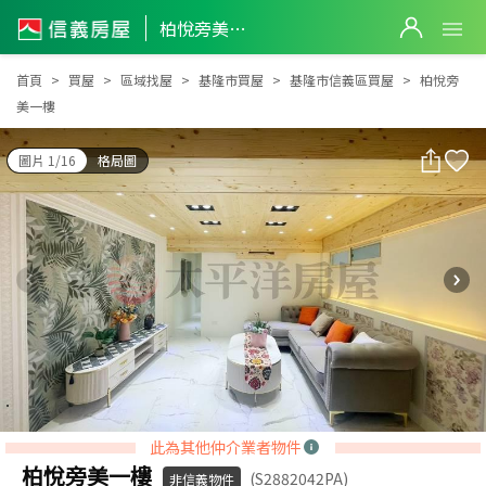
柏悅旁美一樓
柏悅旁美一樓
首頁
買屋
區域找屋
基隆市買屋
基隆市信義區買屋
柏悅旁
美一樓
圖片 1/16
格局圖
此為其他仲介業者物件
柏悅旁美一樓
(S2882042PA)
非信義物件