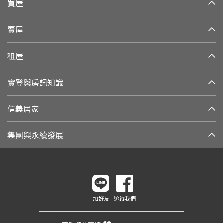
買屋
賣屋
租屋
實登與房訊知識
信義居家
集團與永續發展
加好友
追蹤我們