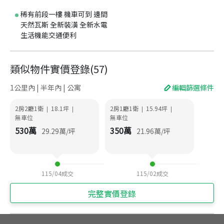
稀有前段一樓 機車可到 邊間
天然瓦斯 全新裝潢 全新水電
生活機能交通便利
類似物件實價登錄
(
57
)
1公里內 | 半年內 | 公寓
編輯篩選條件
2房2廳1衛
18.1
坪
2房1廳1衛
15.94
坪
|
|
|
|
無車位
無車位
530
萬
350
萬
29.29
萬/坪
21.96
萬/坪
115/04
成交
115/02
成交
完整實價登錄