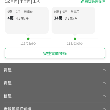
1公里內 | 半年內 | 土地
編輯篩選條件
0衛
0
坪
無車位
0衛
0
坪
無車位
|
|
|
|
4
萬
34
萬
4.8
萬/坪
3.2
萬/坪
115/05
成交
115/03
成交
完整實價登錄
買屋
賣屋
租屋
實登與房訊知識