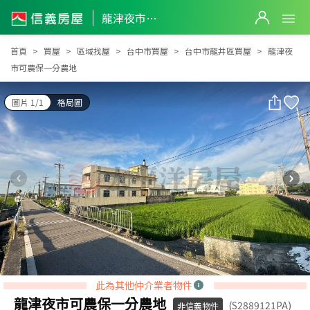
龍津夜市可農保一分農地
龍津夜市可農保一分農地
首頁
買屋
區域找屋
台中市買屋
台中市龍井區買屋
龍津夜
市可農保一分農地
圖片 1/1
格局圖
此為其他仲介業者物件
龍津夜市可農保一分農地
(S2889121PA)
非信義物件