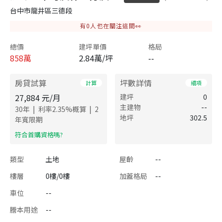
台中市龍井區三德段
有
0
人也在關注這間👀
總價
建坪單價
格局
858
萬
2.84萬/坪
--
房貸試算
坪數詳情
計算
細項
27,884
元/月
建坪
0
主建物
--
|
|
30
年
利率
2.35
%概算
2
地坪
302.5
年寬限期
​符合首購資格嗎?
類型
土地
屋齡
--
樓層
0樓/0樓
加蓋格局
--
車位
--
謄本用途
--