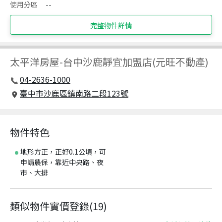
使用分區
--
完整物件詳情
太平洋房屋
-
台中沙鹿靜宜加盟店(元旺不動產)
04-2636-1000
臺中市沙鹿區鎮南路二段123號
物件特色
地形方正，正好0.1公頃，可
申請農保，靠近中央路、夜
市、大排
類似物件實價登錄
(
19
)