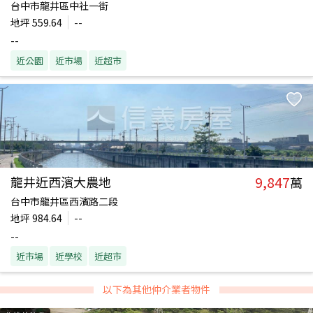
台中市龍井區中社一街
地坪
559.64
--
--
近公園
近市場
近超市
9,847
龍井近西濱大農地
萬
台中市龍井區西濱路二段
地坪
984.64
--
--
近市場
近學校
近超市
以下為其他仲介業者物件