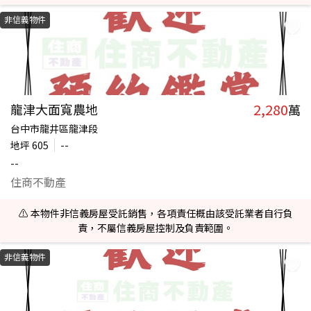
非信義物件
2,280
龍津大面寬農地
萬
台中市龍井區龍津段
地坪
605
--
--
住商不動產
⚠️ 本物件非信義房屋受託銷售，各項責任概由該受託業者自行負
責，不屬信義房屋控制及負責範圍。
非信義物件