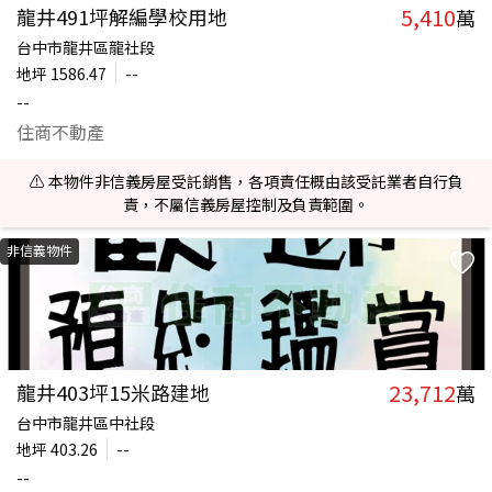
5,410
龍井491坪解編學校用地
萬
台中市龍井區龍社段
地坪
1586.47
--
--
住商不動產
⚠️ 本物件非信義房屋受託銷售，各項責任概由該受託業者自行負
責，不屬信義房屋控制及負責範圍。
非信義物件
23,712
龍井403坪15米路建地
萬
台中市龍井區中社段
地坪
403.26
--
--