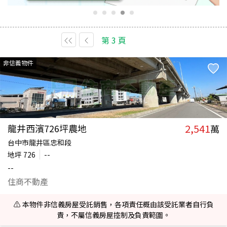
第
3
頁
非信義物件
2,541
龍井西濱726坪農地
萬
台中市龍井區忠和段
地坪
726
--
--
住商不動產
⚠️ 本物件非信義房屋受託銷售，各項責任概由該受託業者自行負
責，不屬信義房屋控制及負責範圍。