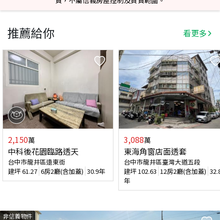
責，不屬信義房屋控制及負責範圍。
推薦給你
看更多
2,150
3,088
萬
萬
中科後花園臨路透天
東海角窗店面透套
台中市龍井區遠東街
台中市龍井區臺灣大道五段
建坪
61.27
6房2廳(含加蓋)
30.9年
建坪
102.63
12房2廳(含加蓋)
32.
年
非信義物件