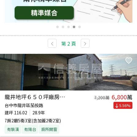
第
2
頁
6,800
龍井地坪６５０坪廠房別墅
萬
7,200
萬
台中市龍井區茄投路
5.56
%
建坪
116.02
28.9年
7房2廳5衛3室(含加蓋2衛2室)
有裝潢
有陽台
廁所開窗