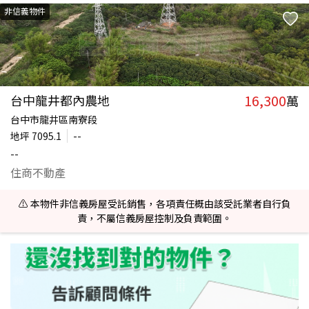
非信義物件
16,300
台中龍井都內農地
萬
台中市龍井區南寮段
地坪
7095.1
--
--
住商不動產
⚠️ 本物件非信義房屋受託銷售，各項責任概由該受託業者自行負
責，不屬信義房屋控制及負責範圍。