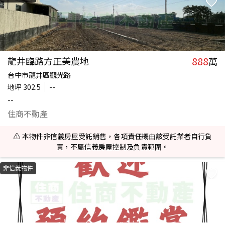
888
龍井臨路方正美農地
萬
台中市龍井區觀光路
地坪
302.5
--
--
住商不動產
⚠️ 本物件非信義房屋受託銷售，各項責任概由該受託業者自行負
責，不屬信義房屋控制及負責範圍。
非信義物件