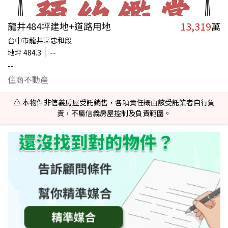
13,319
龍井484坪建地+道路用地
萬
台中市龍井區忠和段
地坪
484.3
--
--
住商不動產
⚠️ 本物件非信義房屋受託銷售，各項責任概由該受託業者自行負
責，不屬信義房屋控制及負責範圍。