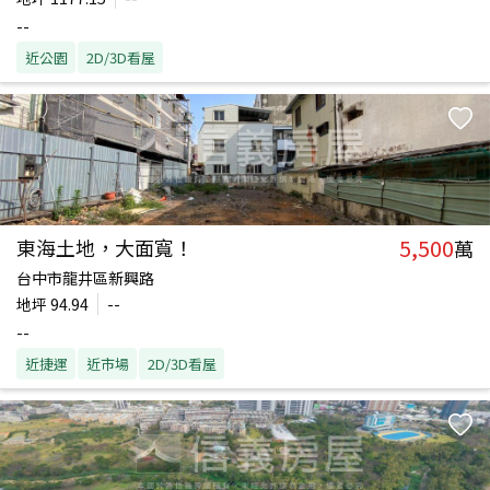
--
近公園
2D/3D看屋
5,500
東海土地，大面寬！
萬
台中市龍井區新興路
地坪
94.94
--
--
近捷運
近市場
2D/3D看屋