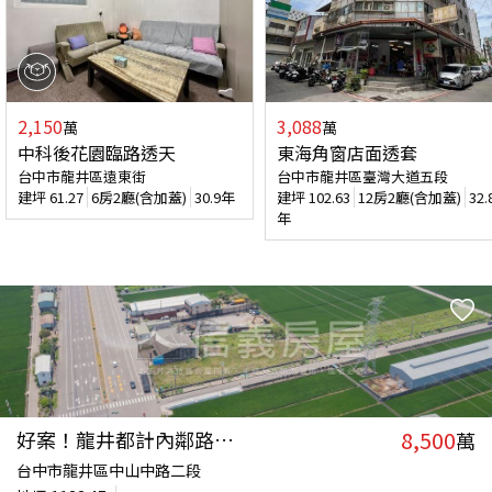
2,150
3,088
萬
萬
中科後花園臨路透天
東海角窗店面透套
台中市龍井區遠東街
台中市龍井區臺灣大道五段
建坪
61.27
6房2廳(含加蓋)
30.9年
建坪
102.63
12房2廳(含加蓋)
32.
年
8,500
好案！龍井都計內鄰路美地
萬
台中市龍井區中山中路二段