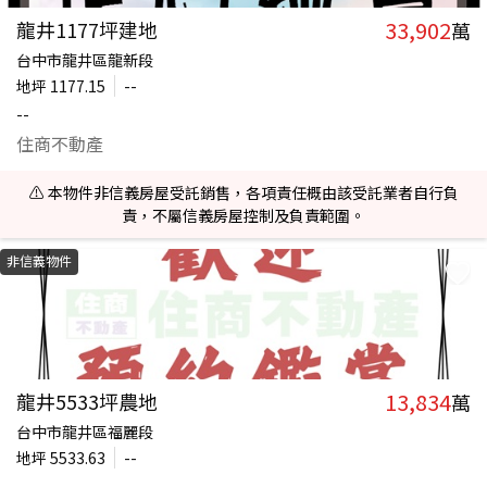
33,902
龍井1177坪建地
萬
台中市龍井區龍新段
地坪
1177.15
--
--
住商不動產
⚠️ 本物件非信義房屋受託銷售，各項責任概由該受託業者自行負
責，不屬信義房屋控制及負責範圍。
非信義物件
13,834
龍井5533坪農地
萬
台中市龍井區福麗段
地坪
5533.63
--
--