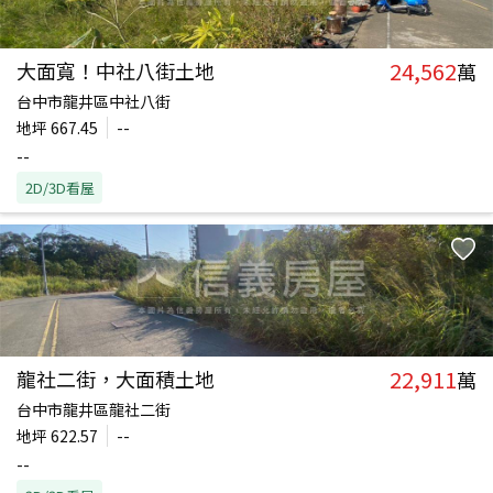
24,562
大面寬！中社八街土地
萬
台中市龍井區中社八街
地坪
667.45
--
--
2D/3D看屋
22,911
龍社二街，大面積土地
萬
台中市龍井區龍社二街
地坪
622.57
--
--