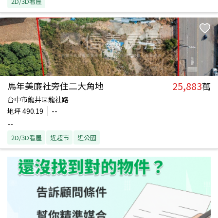
2D/3D看屋
25,883
馬年美廉社旁住二大角地
萬
台中市龍井區龍社路
地坪
490.19
--
--
2D/3D看屋
近超市
近公園