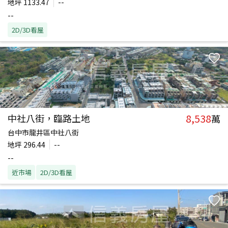
地坪
1133.47
--
--
2D/3D看屋
8,538
中社八街，臨路土地
萬
台中市龍井區中社八街
地坪
296.44
--
--
近市場
2D/3D看屋