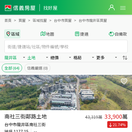
台中市龍井區買房：土地房屋物件出售、房價分析
台中市龍井區買房：土地物件出售、房價分析 - 信義房屋
找好屋
首頁
買屋
區域找屋
台中市買屋
台中市龍井區買屋
區域
地圖
捷運
自備款
龍井區
土地
總價
格局
更多
全部
(64)
信義嚴選
(0)
33,900
南社三街鄰路土地
萬
43,319
萬
台中市龍井區南社三街
21.74
%
地坪
1177.15
--