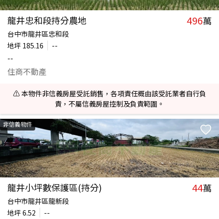
496
龍井忠和段持分農地
萬
台中市龍井區忠和段
地坪
185.16
--
--
住商不動產
⚠️ 本物件非信義房屋受託銷售，各項責任概由該受託業者自行負
責，不屬信義房屋控制及負責範圍。
非信義物件
44
龍井小坪數保護區(持分)
萬
台中市龍井區龍新段
地坪
6.52
--