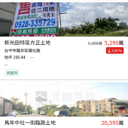
5,290
新光田特區方正土地
萬
5,488
萬
台中市龍井區龍社路
3.61
%
地坪
195.94
--
--
近超市
20,595
馬年中社一街臨路土地
萬