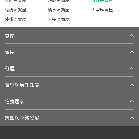
大肚區買屋
沙鹿區買屋
龍井區買屋
梧棲區買屋
清水區買屋
大甲區買屋
外埔區買屋
大安區買屋
買屋
賣屋
租屋
實登與房訊知識
信義居家
集團與永續發展