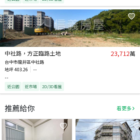
23,712
中社路，方正臨路土地
萬
台中市龍井區中社路
地坪
403.26
--
--
近公園
近市場
2D/3D看屋
推薦給你
看更多