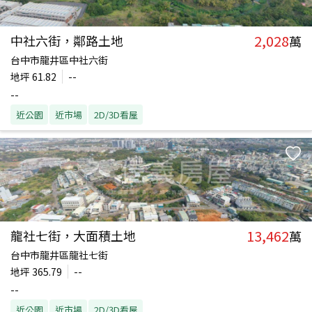
2,028
中社六街，鄰路土地
萬
台中市龍井區中社六街
地坪
61.82
--
--
近公園
近市場
2D/3D看屋
13,462
龍社七街，大面積土地
萬
台中市龍井區龍社七街
地坪
365.79
--
--
近公園
近市場
2D/3D看屋