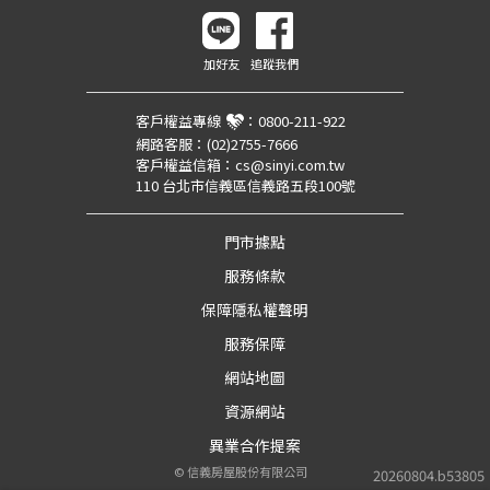
加好友
追蹤我們
客戶權益專線
：
0800-211-922
網路客服：
(02)2755-7666
客戶權益信箱：
cs@sinyi.com.tw
110 台北市信義區信義路五段100號
門市據點
服務條款
保障隱私權聲明
服務保障
網站地圖
資源網站
異業合作提案
©
信義房屋股份有限公司
20260804.b53805