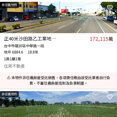
非信義物件
172,115
正40米沙田路乙工業地可分割
萬
台中市龍井區中華路一段
地坪
6884.6
18.8年
1房1廳1衛
住商不動產
⚠️ 本物件非信義房屋受託銷售，各項責任概由該受託業者自行負
責，不屬信義房屋控制及負責範圍。
非信義物件