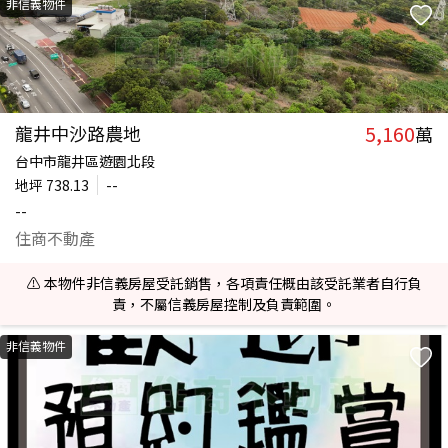
非信義物件
5,160
龍井中沙路農地
萬
台中市龍井區遊園北段
地坪
738.13
--
--
住商不動產
⚠️ 本物件非信義房屋受託銷售，各項責任概由該受託業者自行負
責，不屬信義房屋控制及負責範圍。
非信義物件