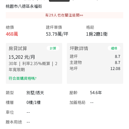
桃園市八德區永福街
有
29
人也在關注這間👀
總價
建坪單價
格局
468
萬
53.79萬/坪
1房2廳1衛
房貸試算
坪數詳情
計算
細項
15,202
元/月
建坪
8.7
主建物
8.7
|
|
30
年
利率
2.35
%概算
2
地坪
12.08
年寬限期
​符合首購資格嗎?
類型
別墅/透天
屋齡
54.6年
樓層
0樓/1樓
加蓋格局
--
車位
--
謄本用途
--