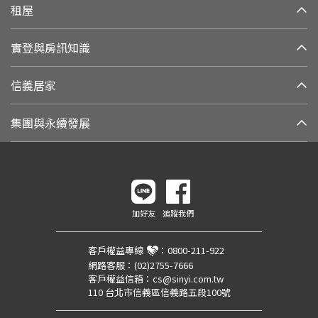
租屋
實登與房訊知識
信義居家
集團與永續發展
加好友
追蹤我們
客戶權益專線
：
0800-211-922
網路客服：
(02)2755-7666
客戶權益信箱：
cs@sinyi.com.tw
110 台北市信義區信義路五段100號