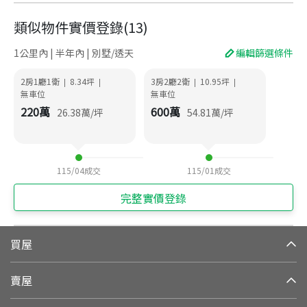
類似物件實價登錄
(
13
)
1公里內 | 半年內 | 別墅/透天
編輯篩選條件
2房1廳1衛
8.34
坪
3房2廳2衛
10.95
坪
|
|
|
|
無車位
無車位
220
萬
600
萬
26.38
萬/坪
54.81
萬/坪
115/04
成交
115/01
成交
完整實價登錄
買屋
賣屋