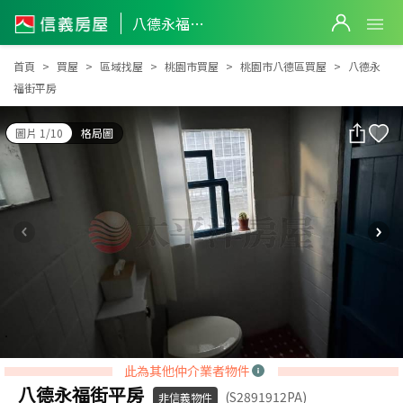
八德永福街平房
八德永福街平房
首頁
買屋
區域找屋
桃園市買屋
桃園市八德區買屋
八德永
福街平房
圖片 1/10
格局圖
此為其他仲介業者物件
八德永福街平房
(S2891912PA)
非信義物件