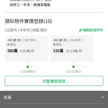
因停工一年多，被雜草覆蓋
類似物件實價登錄
(
10
)
1公里內 | 半年內 | 別墅/透天
編輯篩選條件
4房3廳3衛
58.29
坪
4房2廳1衛
20.45
坪
|
|
|
|
無車位
無車位
580
萬
330
萬
9.95
萬/坪
16.14
萬/坪
115/04
成交
115/02
成交
完整實價登錄
買屋