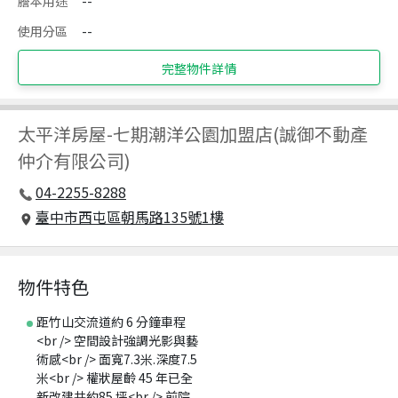
謄本用途
--
使用分區
--
完整物件詳情
太平洋房屋
-
七期潮洋公園加盟店(誠御不動產
仲介有限公司)
04-2255-8288
臺中市西屯區朝馬路135號1樓
物件特色
距竹山交流道約 6 分鐘車程
<br /> 空間設計強調光影與藝
術感<br /> 面寬7.3米.深度7.5
米<br /> 權狀屋齡 45 年已全
新改建共約85 坪<br /> 前院