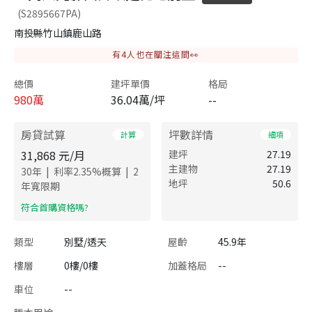
(S2895667PA)
南投縣竹山鎮鹿山路
有
4
人也在關注這間👀
總價
建坪單價
格局
980
萬
36.04萬/坪
--
房貸試算
坪數詳情
計算
細項
31,868
元/月
建坪
27.19
主建物
27.19
|
|
30
年
利率
2.35
%概算
2
地坪
50.6
年寬限期
​符合首購資格嗎?
類型
別墅/透天
屋齡
45.9年
樓層
0樓/0樓
加蓋格局
--
車位
--