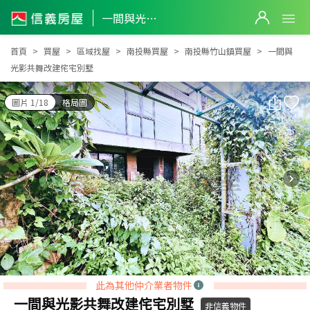
一間與光影共舞改建侘宅別墅
一間與光影共舞改建侘宅別墅
首頁
買屋
區域找屋
南投縣買屋
南投縣竹山鎮買屋
一間與
光影共舞改建侘宅別墅
圖片 1/18
格局圖
此為其他仲介業者物件
一間與光影共舞改建侘宅別墅
非信義物件