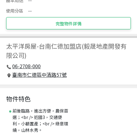
謄本用途
--
使用分區
--
完整物件詳情
太平洋房屋
-
台南仁德加盟店(毅晟地產開發有
限公司)
06-2708-000
臺南市仁德區中清路57號
物件特色
前後臨路，進出方便，農保首
選；<br /> 近國3，交通便
利，小額置產；<br /> 綠意環
繞，山林水秀。