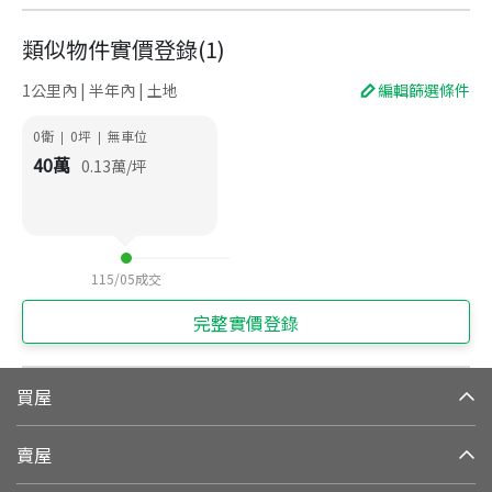
類似物件實價登錄
(
1
)
1公里內 | 半年內 | 土地
編輯篩選條件
0衛
0
坪
無車位
|
|
40
萬
0.13
萬/坪
115/05
成交
完整實價登錄
買屋
賣屋