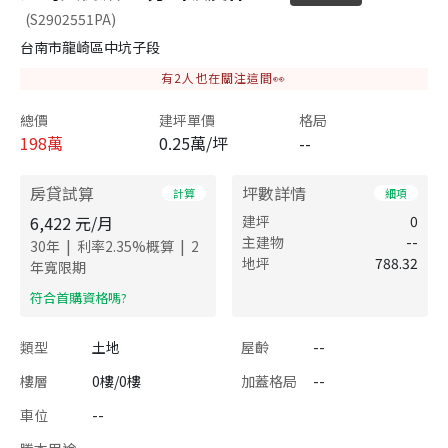
(S2902551PA)
台南市龍崎區中坑子段
有
2
人也在關注這間👀
總價
建坪單價
格局
198
萬
0.25萬/坪
--
房貸試算
坪數詳情
計算
細項
6,422
元/月
建坪
0
主建物
--
|
|
30
年
利率
2.35
%概算
2
地坪
788.32
年寬限期
​符合首購資格嗎?
類型
土地
屋齡
--
樓層
0樓/0樓
加蓋格局
--
車位
--