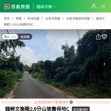
龍崎文衡殿2.6分山坡農保地C
龍崎文衡殿2.6分山坡農保地C
首頁
買屋
區域找屋
台南市買屋
台南市龍崎區買屋
龍崎文
衡殿2.6分山坡農保地C
圖片 1/5
格局圖
此為其他仲介業者物件
龍崎文衡殿2.6分山坡農保地C
非信義物件