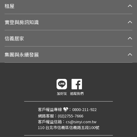
租屋
實登與房訊知識
信義居家
集團與永續發展
加好友
追蹤我們
客戶權益專線
：
0800-211-922
網路客服：
(02)2755-7666
客戶權益信箱：
cs@sinyi.com.tw
110 台北市信義區信義路五段100號