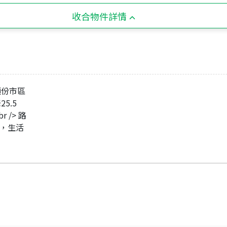
收合物件詳情
頭份市區
5.5
 /> 路
小，生活