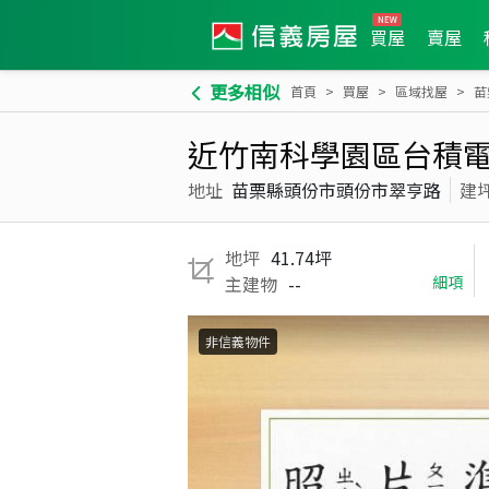
買屋
賣屋
更多相似
首頁
買屋
區域找屋
苗
近竹南科學園區台積
地址
苗栗縣頭份市頭份市翠亨路
建
地坪
41.74坪
主建物
--
細項
非信義物件