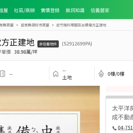
租屋
社區/商辦
實價登錄
房訊知識
信義居家
栗縣買屋
苗栗縣頭份市買屋
近竹南科學園區台積電方正建地
電方正建地
(S2912699PA)
非信義物件
坪單價
38.98萬/坪
--
--
0樓/0樓
土地
太平洋
成不動
04-751