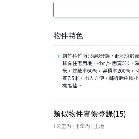
物件特色
到竹科竹南只要8分鐘，此地位於
稀有住宅用地，<br /> 面寬5米，深2
米，建蔽率60%，容積率200%，<br
寬7.5米，出入方便，鄰近后庄國
機能佳。
類似物件實價登錄
(
15
)
1公里內 | 半年內 | 土地