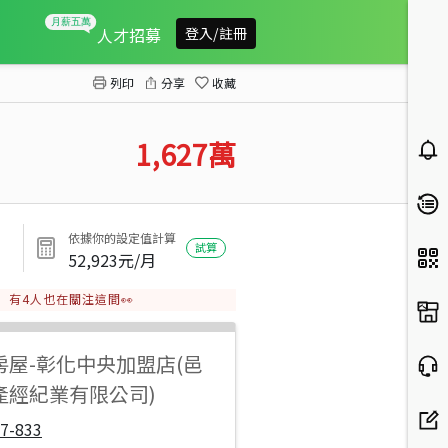
近竹南科學園區台積電方正建地
人才招募
登入/註冊
列印
分享
收藏
1,627
萬
依據你的設定值計算
試算
52,923
元/月
有
4
人也在關注這間👀
房屋
-
彰化中央加盟店(邑
產經紀業有限公司)
7-833