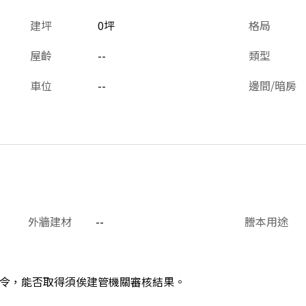
建坪
0坪
格局
屋齡
--
類型
車位
--
邊間/暗房
外牆建材
--
謄本用途
令，能否取得須俟建管機關審核結果。