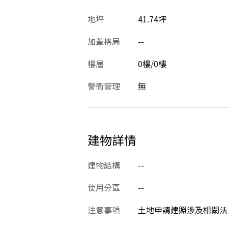
地坪
41.74坪
加蓋格局
--
樓層
0樓/0樓
警衛管理
無
建物詳情
建物結構
--
使用分區
--
注意事項
土地申請建照涉及相關法