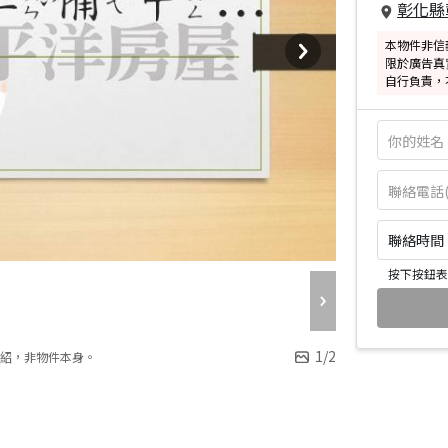
彰化縣
本物件非信
限於廣告真
自行負責，
聯絡時間：皆
按下按鈕表
1
/
2
紹，非物件本身。