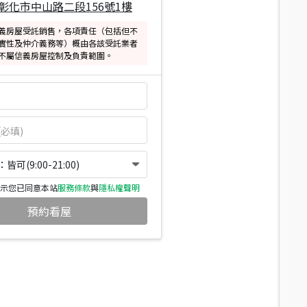
彰化市中山路二段156號1樓
義房屋受託銷售，各項責任（包括但不
實性及仲介義務等）概由各該受託業者
不屬信義房屋控制及負責範圍。
可(9:00-21:00)
示您已同意本站
服務條款
與
隱私權聲明
預約看屋