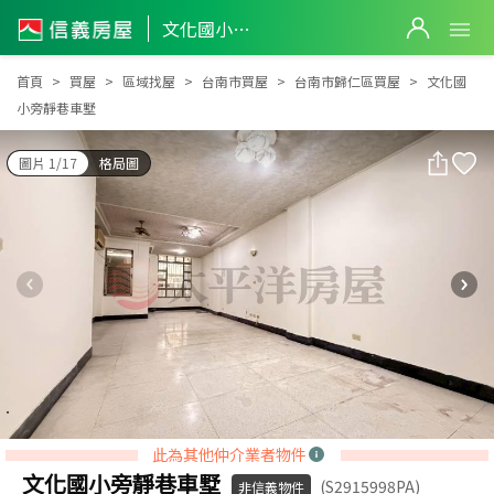
文化國小旁靜巷車墅
文化國小旁靜巷車墅
首頁
買屋
區域找屋
台南市買屋
台南市歸仁區買屋
文化國
小旁靜巷車墅
圖片 1/17
格局圖
此為其他仲介業者物件
文化國小旁靜巷車墅
(S2915998PA)
非信義物件