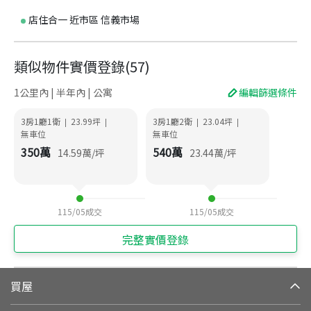
店住合一 近市區 信義市場
類似物件實價登錄
(
57
)
1公里內 | 半年內 | 公寓
編輯篩選條件
3房1廳1衛
23.99
坪
3房1廳2衛
23.04
坪
|
|
|
|
無車位
無車位
350
萬
540
萬
14.59
萬/坪
23.44
萬/坪
115/05
成交
115/05
成交
完整實價登錄
買屋