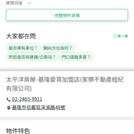
使用分區
--
完整物件詳情
大家都在問
換一換
是否帶有車位？
朝向方位為何？
附近是否有捷運/公車站？
門口道路多寬？
太平洋房屋
-
基隆愛買加盟店(家樂不動產經紀
有限公司)
02-2465-9911
基隆市信義區深溪路48號
物件特色