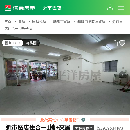
近市區店住合一1樓+夾層
近市區店住合一1樓+夾層
首頁
買屋
區域找屋
基隆市買屋
基隆市信義區買屋
近市區
店住合一1樓+夾層
圖片 1/14
格局圖
此為其他仲介業者物件
近市區店住合一1樓+夾層
(S2919534PA)
非信義物件