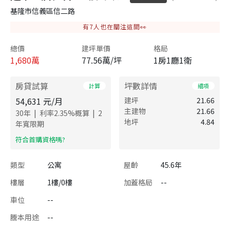
基隆市信義區信二路
有
7
人也在關注這間👀
總價
建坪單價
格局
1,680
萬
77.56萬/坪
1房1廳1衛
房貸試算
坪數詳情
計算
細項
54,631
元/月
建坪
21.66
主建物
21.66
|
|
30
年
利率
2.35
%概算
2
地坪
4.84
年寬限期
​符合首購資格嗎?
類型
公寓
屋齡
45.6年
樓層
1樓/0樓
加蓋格局
--
車位
--
謄本用途
--