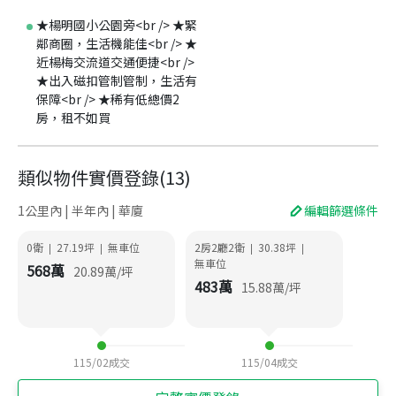
★楊明國小公園旁<br /> ★緊
鄰商圈，生活機能佳<br /> ★
近楊梅交流道交通便捷<br />
★出入磁扣管制管制，生活有
保障<br /> ★稀有低總價2
房，租不如買
類似物件實價登錄
(
13
)
1公里內 | 半年內 | 華廈
編輯篩選條件
0衛
27.19
坪
無車位
2房2廳2衛
30.38
坪
|
|
|
|
無車位
568
萬
20.89
萬/坪
483
萬
15.88
萬/坪
115/02
成交
115/04
成交