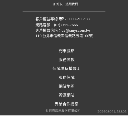
加好友
追蹤我們
客戶權益專線
：
0800-211-922
網路客服：
(02)2755-7666
客戶權益信箱：
cs@sinyi.com.tw
110 台北市信義區信義路五段100號
門市據點
服務條款
保障隱私權聲明
服務保障
網站地圖
資源網站
異業合作提案
©
信義房屋股份有限公司
20260804.b53805