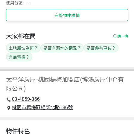
使用分區
--
完整物件詳情
大家都在問
換一換
土地屬性為何？
是否有漏水的情況？
是否帶有車位？
有無電梯？
太平洋房屋
-
桃園楊梅加盟店(博鴻房屋仲介有
限公司)
03-4859-366
桃園市楊梅區楊新北路186號
物件特色