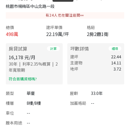
桃園市楊梅區中山北路一段
有
24
人也在關注這間👀
總價
建坪單價
格局
498
萬
22.19萬/坪
2房2廳1衛
房貸試算
坪數詳情
計算
細項
16,178
元/月
建坪
22.44
主建物
14.11
|
|
30
年
利率
2.35
%概算
2
地坪
3.72
年寬限期
​符合首購資格嗎?
類型
華廈
屋齡
33.0年
樓層
8樓/8樓
加蓋格局
--
車位
--
謄本用途
--