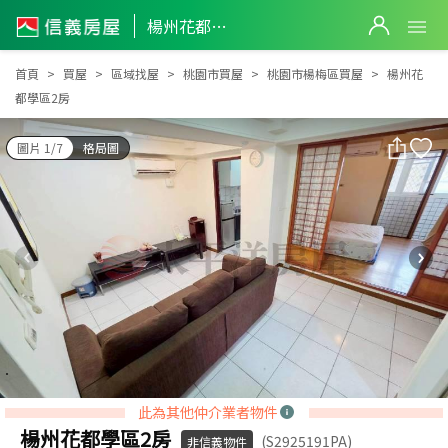
楊州花都學區2房
楊州花都學區2房
首頁
買屋
區域找屋
桃園市買屋
桃園市楊梅區買屋
楊州花
都學區2房
圖片 1/7
格局圖
此為其他仲介業者物件
楊州花都學區2房
(S2925191PA)
非信義物件