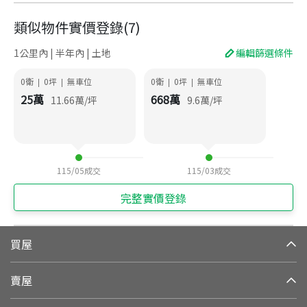
類似物件實價登錄
(
7
)
1公里內 | 半年內 | 土地
編輯篩選條件
0衛
0
坪
無車位
0衛
0
坪
無車位
|
|
|
|
25
萬
668
萬
11.66
萬/坪
9.6
萬/坪
115/05
成交
115/03
成交
完整實價登錄
買屋
賣屋