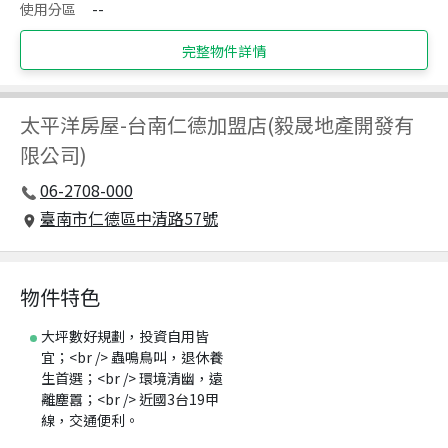
使用分區
--
完整物件詳情
太平洋房屋
-
台南仁德加盟店(毅晟地產開發有
限公司)
06-2708-000
臺南市仁德區中清路57號
物件特色
大坪數好規劃，投資自用皆
宜；<br /> 蟲鳴鳥叫，退休養
生首選；<br /> 環境清幽，遠
離塵囂；<br /> 近國3台19甲
線，交通便利。