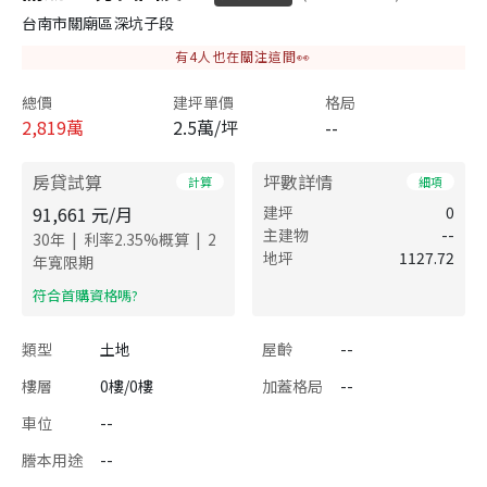
台南市關廟區深坑子段
有
4
人也在關注這間👀
總價
建坪單價
格局
2,819
萬
2.5萬/坪
--
房貸試算
坪數詳情
計算
細項
91,661
元/月
建坪
0
主建物
--
|
|
30
年
利率
2.35
%概算
2
地坪
1127.72
年寬限期
​符合首購資格嗎?
類型
土地
屋齡
--
樓層
0樓/0樓
加蓋格局
--
車位
--
謄本用途
--