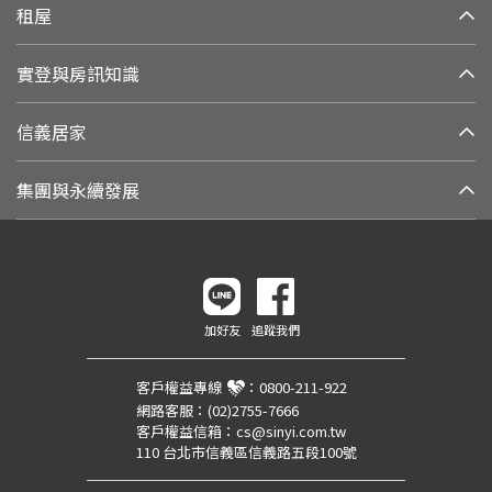
租屋
實登與房訊知識
信義居家
集團與永續發展
加好友
追蹤我們
客戶權益專線
：
0800-211-922
網路客服：
(02)2755-7666
客戶權益信箱：
cs@sinyi.com.tw
110 台北市信義區信義路五段100號