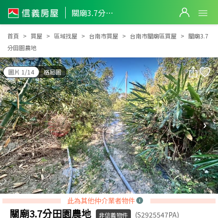
關廟3.7分田園農地
關廟3.7分田園農地
首頁
買屋
區域找屋
台南市買屋
台南市關廟區買屋
關廟3.7
分田園農地
圖片 1/14
格局圖
此為其他仲介業者物件
關廟3.7分田園農地
(S2925547PA)
非信義物件