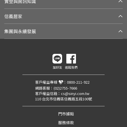
實登與房訊知識
信義居家
集團與永續發展
加好友
追蹤我們
客戶權益專線
：
0800-211-922
網路客服：
(02)2755-7666
客戶權益信箱：
cs@sinyi.com.tw
110 台北市信義區信義路五段100號
門市據點
服務條款