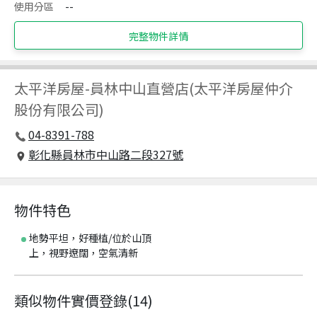
使用分區
--
完整物件詳情
太平洋房屋
-
員林中山直營店(太平洋房屋仲介
股份有限公司)
04-8391-788
彰化縣員林市中山路二段327號
物件特色
地勢平坦，好種植/位於山頂
上，視野遼闊，空氣清新
類似物件實價登錄
(
14
)