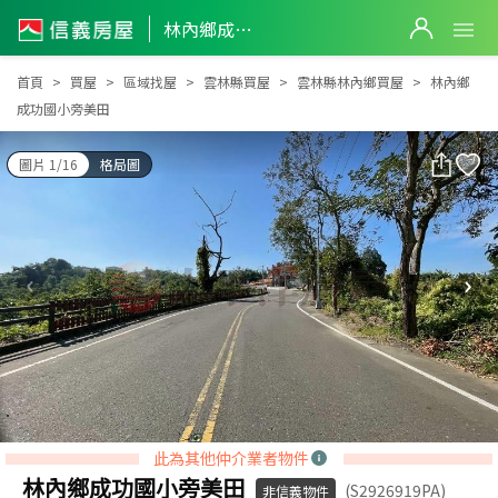
林內鄉成功國小旁美田
林內鄉成功國小旁美田
首頁
買屋
區域找屋
雲林縣買屋
雲林縣林內鄉買屋
林內鄉
成功國小旁美田
圖片 1/16
格局圖
此為其他仲介業者物件
林內鄉成功國小旁美田
(S2926919PA)
非信義物件