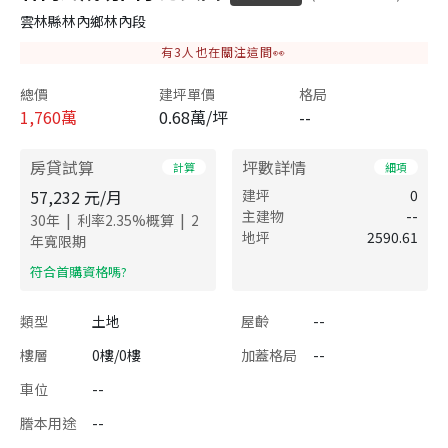
雲林縣林內鄉林內段
有
3
人也在關注這間👀
總價
建坪單價
格局
1,760
萬
0.68萬/坪
--
房貸試算
坪數詳情
計算
細項
57,232
元/月
建坪
0
主建物
--
|
|
30
年
利率
2.35
%概算
2
地坪
2590.61
年寬限期
​符合首購資格嗎?
類型
土地
屋齡
--
樓層
0樓/0樓
加蓋格局
--
車位
--
謄本用途
--