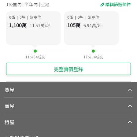
1公里內 | 半年內 | 土地
編輯篩選條件
0衛
0
坪
無車位
0衛
0
坪
無車位
|
|
|
|
1,100
萬
105
萬
11.51
萬/坪
6.94
萬/坪
115/04
成交
115/04
成交
完整實價登錄
買屋
賣屋
租屋