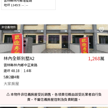
雲林縣林內鄉增產路
地坪
1349.9
--
--
非信義物件
1,268
林內全新別墅A2
萬
雲林縣林內鄉中正東路
建坪
48.18
1.4年
5房2廳4衛
大家房屋
⚠️ 本物件非信義房屋受託銷售，各項責任概由該受託業者自行負
責，不屬信義房屋控制及負責範圍。