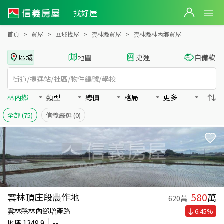
雲林縣林內鄉買房：房屋物件出售、房價分析
雲林縣林內鄉買房：物件出售、房價分析 - 信義房屋
找好屋
首頁
買屋
區域找屋
雲林縣買屋
雲林縣林內鄉買屋
區域
地圖
捷運
自備款
林內鄉
類型
總價
格局
更多
全部
(75)
信義嚴選
(0)
580
雲林頂庄段農作地
萬
620
萬
雲林縣林內鄉增產路
6.45
%
地坪
1349.9
--