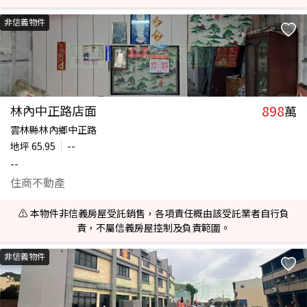
非信義物件
898
林內中正路店面
萬
雲林縣林內鄉中正路
地坪
65.95
--
--
住商不動產
⚠️ 本物件非信義房屋受託銷售，各項責任概由該受託業者自行負
責，不屬信義房屋控制及負責範圍。
非信義物件