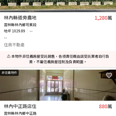
1,280
林內縣道旁農地
萬
雲林縣林內鄉芎蕉段
地坪
1029.89
--
--
住商不動產
⚠️ 本物件非信義房屋受託銷售，各項責任概由該受託業者自行負
責，不屬信義房屋控制及負責範圍。
非信義物件
880
林內中正路店住
萬
雲林縣林內鄉中正路