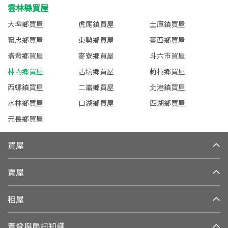
雲林縣買屋
大埤鄉買屋
虎尾鎮買屋
土庫鎮買屋
褒忠鄉買屋
東勢鄉買屋
臺西鄉買屋
崙背鄉買屋
麥寮鄉買屋
斗六市買屋
林內鄉買屋
古坑鄉買屋
莿桐鄉買屋
西螺鎮買屋
二崙鄉買屋
北港鎮買屋
水林鄉買屋
口湖鄉買屋
四湖鄉買屋
元長鄉買屋
買屋
賣屋
租屋
實登與房訊知識