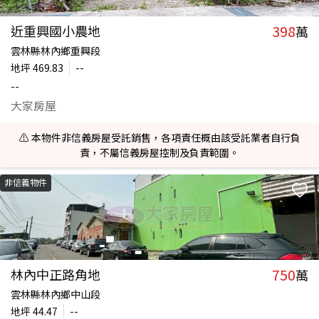
398
近重興國小農地
萬
雲林縣林內鄉重興段
地坪
469.83
--
--
大家房屋
⚠️ 本物件非信義房屋受託銷售，各項責任概由該受託業者自行負
責，不屬信義房屋控制及負責範圍。
非信義物件
750
林內中正路角地
萬
雲林縣林內鄉中山段
地坪
44.47
--