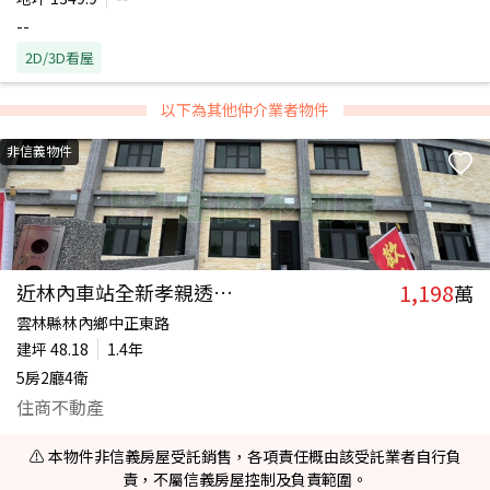
--
2D/3D看屋
以下為其他仲介業者物件
非信義物件
1,198
近林內車站全新孝親透天｜A3
萬
雲林縣林內鄉中正東路
建坪
48.18
1.4年
5房2廳4衛
住商不動產
⚠️ 本物件非信義房屋受託銷售，各項責任概由該受託業者自行負
責，不屬信義房屋控制及負責範圍。