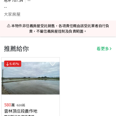
地坪
707.34
--
--
大家房屋
⚠️ 本物件非信義房屋受託銷售，各項責任概由該受託業者自行負
責，不屬信義房屋控制及負責範圍。
推薦給你
看更多
6.45
%
580
萬
620
萬
雲林頂庄段農作地