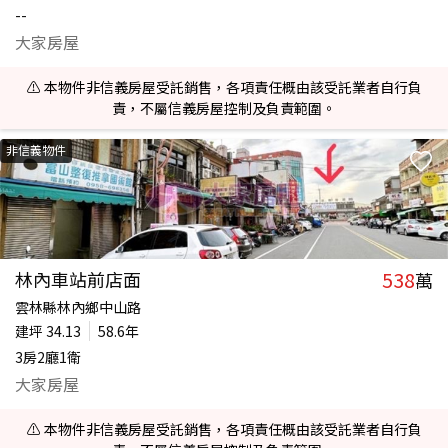
--
大家房屋
⚠️ 本物件非信義房屋受託銷售，各項責任概由該受託業者自行負
責，不屬信義房屋控制及負責範圍。
非信義物件
538
林內車站前店面
萬
雲林縣林內鄉中山路
建坪
34.13
58.6年
3房2廳1衛
大家房屋
⚠️ 本物件非信義房屋受託銷售，各項責任概由該受託業者自行負