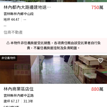
750
林內都內大路邊建地送平房
萬
雲林縣林內鄉中山段
地坪
44.47
--
--
住商不動產
⚠️ 本物件非信義房屋受託銷售，各項責任概由該受託業者自行負
責，不屬信義房屋控制及負責範圍。
非信義物件
880
林內商業區店住
萬
雲林縣林內鄉中正路
建坪
67.17
31.3年