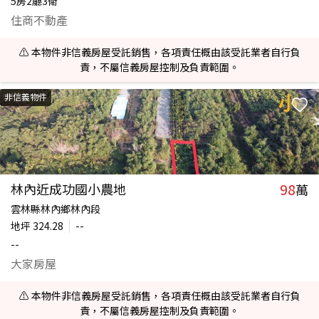
5房2廳3衛
住商不動產
⚠️ 本物件非信義房屋受託銷售，各項責任概由該受託業者自行負
責，不屬信義房屋控制及負責範圍。
非信義物件
98
林內近成功國小農地
萬
雲林縣林內鄉林內段
地坪
324.28
--
--
大家房屋
⚠️ 本物件非信義房屋受託銷售，各項責任概由該受託業者自行負
責，不屬信義房屋控制及負責範圍。