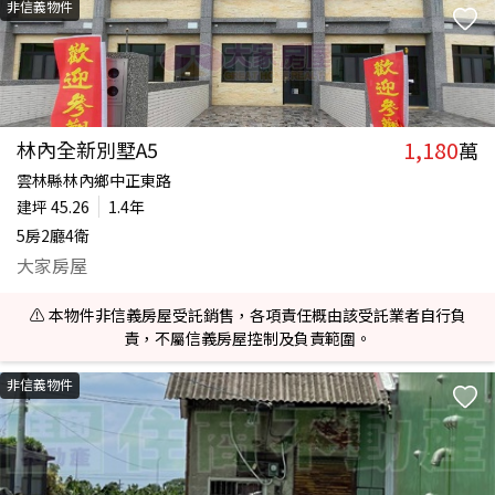
非信義物件
1,180
林內全新別墅A5
萬
雲林縣林內鄉中正東路
建坪
45.26
1.4年
5房2廳4衛
大家房屋
⚠️ 本物件非信義房屋受託銷售，各項責任概由該受託業者自行負
責，不屬信義房屋控制及負責範圍。
非信義物件