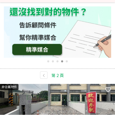
第
2
頁
非信義物件