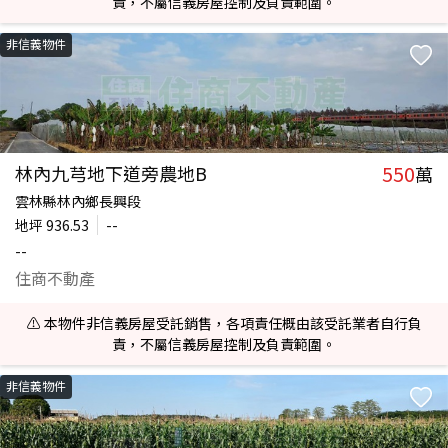
責，不屬信義房屋控制及負責範圍。
非信義物件
550
林內九芎地下道旁農地B
萬
雲林縣林內鄉長興段
地坪
936.53
--
--
住商不動產
⚠️ 本物件非信義房屋受託銷售，各項責任概由該受託業者自行負
責，不屬信義房屋控制及負責範圍。
非信義物件