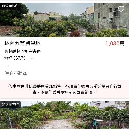
非信義物件
1,080
林內九芎農建地
萬
雲林縣林內鄉中央路
地坪
657.79
--
--
住商不動產
⚠️ 本物件非信義房屋受託銷售，各項責任概由該受託業者自行負
責，不屬信義房屋控制及負責範圍。
非信義物件