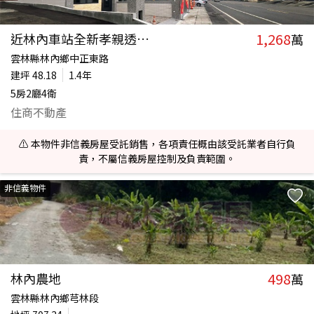
1,268
近林內車站全新孝親透天｜A2
萬
雲林縣林內鄉中正東路
建坪
48.18
1.4年
5房2廳4衛
住商不動產
⚠️ 本物件非信義房屋受託銷售，各項責任概由該受託業者自行負
責，不屬信義房屋控制及負責範圍。
非信義物件
498
林內農地
萬
雲林縣林內鄉芎林段