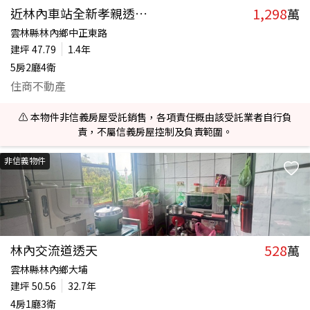
1,298
近林內車站全新孝親透天｜A1
萬
雲林縣林內鄉中正東路
建坪
47.79
1.4年
5房2廳4衛
住商不動產
⚠️ 本物件非信義房屋受託銷售，各項責任概由該受託業者自行負
責，不屬信義房屋控制及負責範圍。
非信義物件
528
林內交流道透天
萬
雲林縣林內鄉大埔
建坪
50.56
32.7年
4房1廳3衛