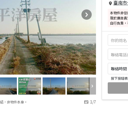
臺南市
本物件非信
限於廣告真
自行負責，
聯絡時間：皆
按下按鈕表
1
/
7
紹，非物件本身。