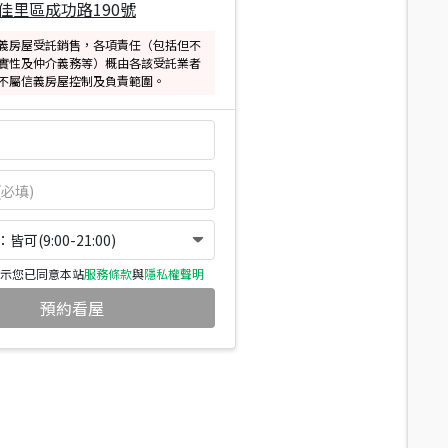
佳里區成功路190號
義房屋受託銷售，各項責任（包括但不
實性及仲介義務等）概由各該受託業者
不屬信義房屋控制及負責範圍。
可(9:00-21:00)
示您已同意本站
服務條款
與
隱私權聲明
預約看屋