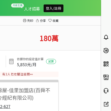
七股近鹽山持分漁塭
人才招募
登入/註冊
列印
分享
收藏
180
萬
依據你的設定值計算
試算
5,853
元/月
有
2
人也在關注這間👀
房屋
-
佳里加盟店(百舜不
介經紀有限公司)
2-627