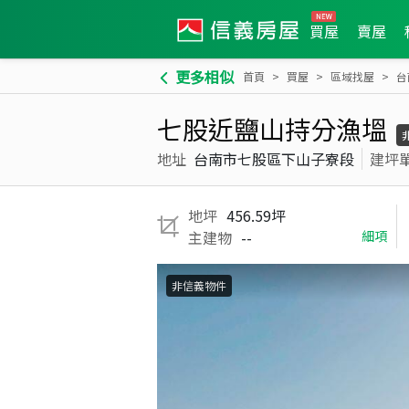
買屋
賣屋
更多相似
首頁
買屋
區域找屋
台
七股近鹽山持分漁塭
地址
台南市七股區下山子寮段
建坪
地坪
456.59坪
主建物
--
細項
非信義物件