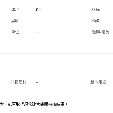
建坪
0坪
格局
屋齡
--
類型
車位
--
邊間/暗房
外牆建材
--
謄本用途
令，能否取得須俟建管機關審核結果。