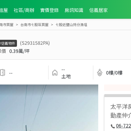
租屋
社區/商辦
實價登錄
房訊知識
信義居家
南市買屋
台南市七股區買屋
七股近鹽山持分漁塭
(S2931582PA)
非信義物件
單價
0.39萬/坪
--
--
0樓/0樓
土地
太平洋
動產仲
06-722