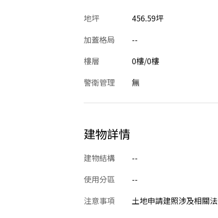
地坪
456.59坪
加蓋格局
--
樓層
0樓/0樓
警衛管理
無
建物詳情
建物結構
--
使用分區
--
注意事項
土地申請建照涉及相關法