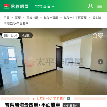
雪梨灣海景四房+平面雙車
雪梨灣海景四房+平面雙車
首頁
買屋
區域找屋
基隆市買屋
基隆市中正區買屋
雪梨灣
海景四房+平面雙車
圖片 1/14
格局圖
此為其他仲介業者物件
雪梨灣海景四房+平面雙車
非信義物件