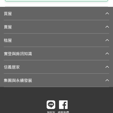
買屋
賣屋
租屋
實登與房訊知識
信義居家
集團與永續發展
加好友
追蹤我們