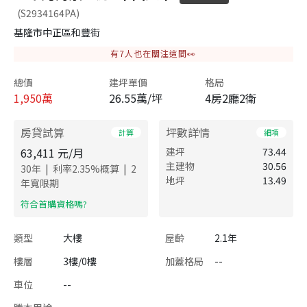
(S2934164PA)
基隆市中正區和豐街
有
7
人也在關注這間👀
總價
建坪單價
格局
1,950
萬
26.55萬/坪
4房2廳2衛
房貸試算
坪數詳情
計算
細項
63,411
元/月
建坪
73.44
主建物
30.56
|
|
30
年
利率
2.35
%概算
2
地坪
13.49
年寬限期
​符合首購資格嗎?
類型
大樓
屋齡
2.1年
樓層
3樓/0樓
加蓋格局
--
車位
--