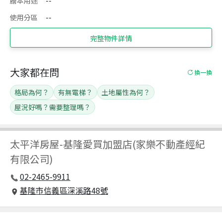
謄本用途
--
使用分區
--
完整物件詳情
大家都在問
換一換
格局為何？
有無電梯？
土地屬性為何？
屋況好嗎？需要整理嗎？
太平洋房屋
-
基隆愛買加盟店(家樂不動產經紀
有限公司)
02-2465-9911
基隆市信義區深溪路48號