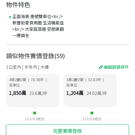
物件特色
正面海景 連號雙車位<br />
新豐街愛買商圈 生活機能佳
<br /> 大家庭首選 空間景觀
一應俱全
類似物件實價登錄
(
59
)
1公里內 | 半年內 | 大樓
編輯篩選條件
4房2廳2衛
78.38
坪
3房2廳2衛
52.83
坪
|
|
|
|
有車位
有車位
1,850
萬
1,204
萬
23.6
萬/坪
24.02
萬/坪
115/03
成交
115/03
成交
完整實價登錄