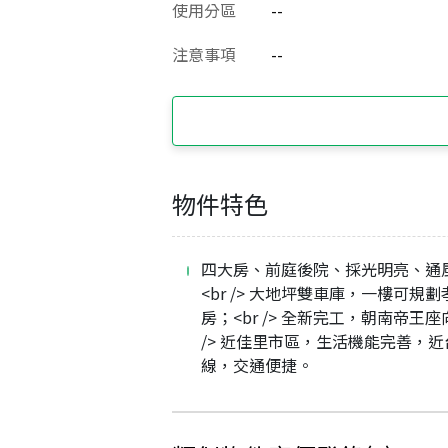
使用分區
--
注意事項
--
物件特色
四大房、前庭後院、採光明亮、通
<br /> 大地坪雙車庫，一樓可規劃
房；<br /> 全新完工，朝南帝王座
/> 近佳里市區，生活機能完善，近
線，交通便捷。