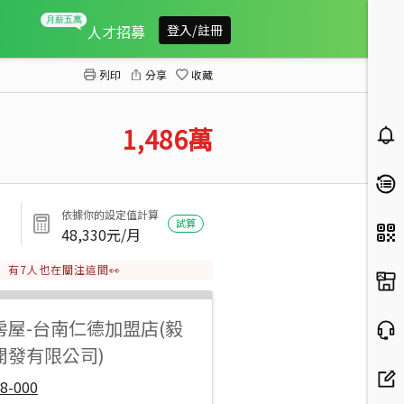
佳里全新朝南孝親雙車墅
人才招募
登入/註冊
列印
分享
收藏
1,486
萬
依據你的設定值計算
試算
48,330
元/月
有
7
人也在關注這間👀
房屋
-
台南仁德加盟店(毅
開發有限公司)
8-000