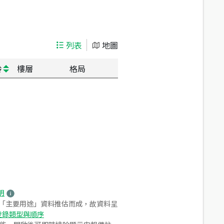
列表
地圖
齡
樓層
格局
明
之「主要用途」資料推估而成，故資料呈
登錄類型與順序