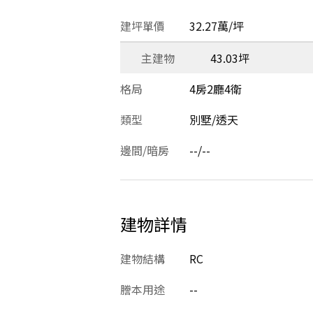
建坪單價
32.27萬/坪
主建物
43.03坪
格局
4房2廳4衛
類型
別墅/透天
邊間/暗房
--/--
建物詳情
建物結構
RC
謄本用途
--