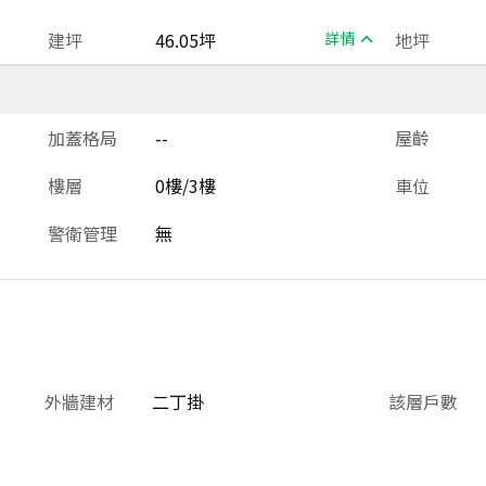
建坪
46.05坪
詳情
地坪
加蓋格局
--
屋齡
樓層
0樓/3樓
車位
警衛管理
無
外牆建材
二丁掛
該層戶數