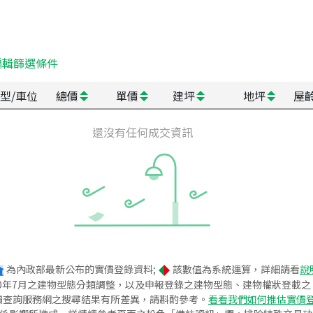
編輯篩選條件
型/車位
總價
單價
建坪
地坪
屋
還沒有任何成交資訊
為內政部最新公布的實價登錄資料;
該數值為系統運算，詳細請看
說
020年7月之建物型態分類調整，以及申報登錄之建物型態、建物權狀登載
價查詢服務網之搜尋結果有所差異，請斟酌參考。
看看我們如何推估實價