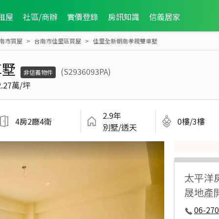
租屋
社區/商辦
實價登錄
房訊知識
信義居家
南市買屋
台南市佳里區買屋
佳里全新朝南孝親雙車墅
車墅
(S2936093PA)
非信義物件
2.27萬/坪
2.9年
4房2廳4衛
0樓/3樓
別墅/透天
太平洋
晟地產
06-270