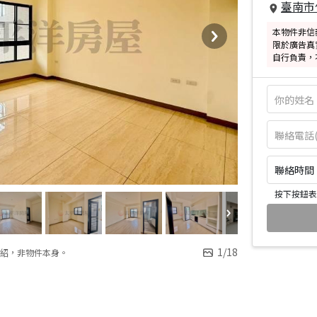
臺南市
本物件非信
限於廣告真
自行負責，
聯絡時間：皆
按下按鈕表
1
/
18
紹，非物件本身。