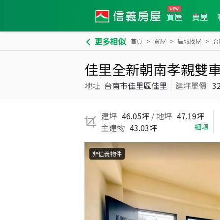
買屋
賣屋
更多相似
首頁
買屋
區域找屋
台
佳里全新朝南孝親雙
地址
台南市佳里區佳里
建坪單價
3
建坪
46.05坪
/ 地坪
47.19坪
主建物
43.03坪
細項
非信義物件