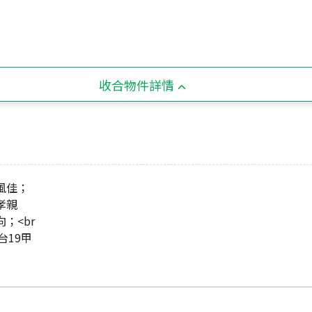
收合物件詳情
風佳；
孝親
向；<br
台19甲