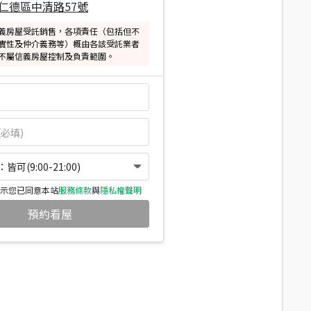
仁德區中清路57號
義房屋受託銷售，各項責任（包括但不
實性及仲介義務等）概由各該受託業者
不屬信義房屋控制及負責範圍。
可(9:00-21:00)
示您已同意本站
服務條款
與
隱私權聲明
預約看屋