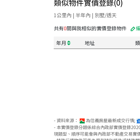
類似物件實價登錄
(
0
)
1公里內 | 半年內 | 別墅/透天
共有
0
間與我相似的實價登錄物件
年月
地址
類
- 資料來源：
為信義房屋最新成交行情;
- 本實價登錄分類係綜合內政部實價登錄2
現類型、順序可能會與內政部不動產交易實