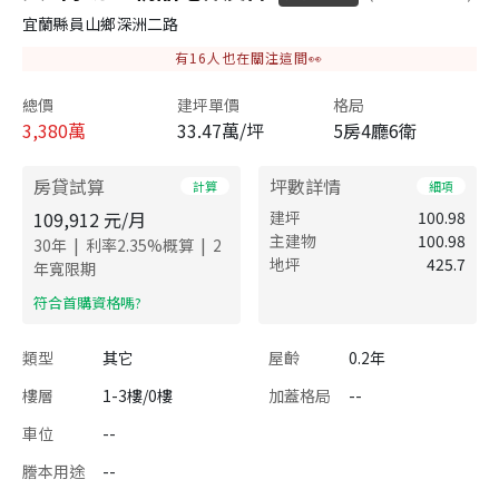
宜蘭縣員山鄉深洲二路
有
16
人也在關注這間👀
總價
建坪單價
格局
3,380
萬
33.47萬/坪
5房4廳6衛
房貸試算
坪數詳情
計算
細項
109,912
元/月
建坪
100.98
主建物
100.98
|
|
30
年
利率
2.35
%概算
2
地坪
425.7
年寬限期
​符合首購資格嗎?
類型
其它
屋齡
0.2年
樓層
1-3樓/0樓
加蓋格局
--
車位
--
謄本用途
--