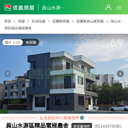
員山水源區精品電梯農舍
員山水源區精品電梯農舍
首頁
買屋
區域找屋
宜蘭縣買屋
宜蘭縣員山鄉買屋
員山水
源區精品電梯農舍
圖片 1/20
格局圖
此為其他仲介業者物件
員山水源區精品電梯農舍
(XS145479HB)
非信義物件