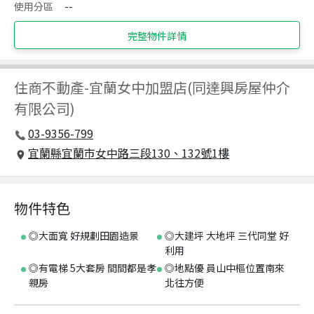
使用分區
--
完整物件詳情
住商不動產
-
宜蘭女中加盟店(同達興房屋仲介
有限公司)
03-9356-799
宜蘭縣宜蘭市女中路三段130、132號1樓
物件特色
◎大面寬 好規劃田園造景
◎大建坪 大地坪 三代同堂 好
利用
◎有電梯 5大套房 間間都是孝
◎地點優 員山中樞位置南來
親房
北往方便