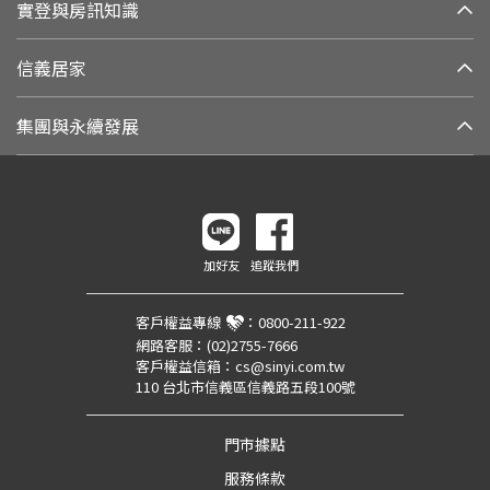
實登與房訊知識
信義居家
集團與永續發展
加好友
追蹤我們
客戶權益專線
：
0800-211-922
網路客服：
(02)2755-7666
客戶權益信箱：
cs@sinyi.com.tw
110 台北市信義區信義路五段100號
門市據點
服務條款