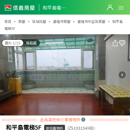
和平島電梯5F
和平島電梯5F
首頁
買屋
區域找屋
基隆市買屋
基隆市中正區買屋
和平島
電梯5F
圖片 1/15
格局圖
此為其他仲介業者物件
和平島電梯5F
(ZS193154HB)
非信義物件