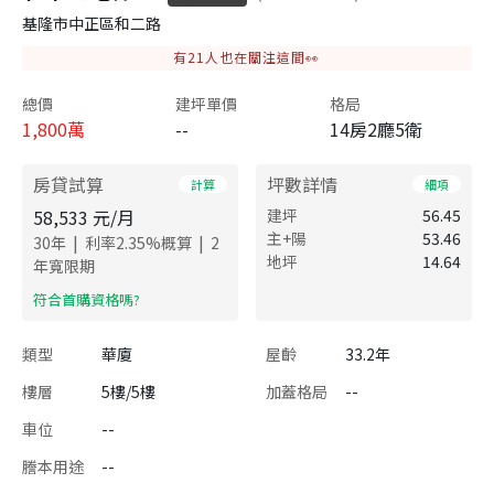
基隆市中正區和二路
有
21
人也在關注這間👀
總價
建坪單價
格局
1,800
萬
--
14房2廳5衛
房貸試算
坪數詳情
計算
細項
58,533
元/月
建坪
56.45
主+陽
53.46
|
|
30
年
利率
2.35
%概算
2
地坪
14.64
年寬限期
​符合首購資格嗎?
類型
華廈
屋齡
33.2年
樓層
5樓/5樓
加蓋格局
--
車位
--
謄本用途
--