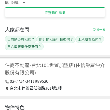
使用分區
--
完整物件詳情
大家都在問
換一換
目前是否有租約？
附近的租金行情如何？
土地屬性為何？
買方需要繳什麼費用？
住商不動產
-
台北101世貿加盟店(住信房屋仲介
股份有限公司)
02-7714-3411#89520
台北市信義區莊敬路301號1樓
物件特色