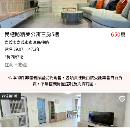
650
民權路精美公寓三房5樓
萬
嘉義市嘉義市東區民權路
建坪
29.07
47.3年
3房2廳3衛
住商不動產
⚠️ 本物件非信義房屋受託銷售，各項責任概由該受託業者自行負
責，不屬信義房屋控制及負責範圍。
非信義物件