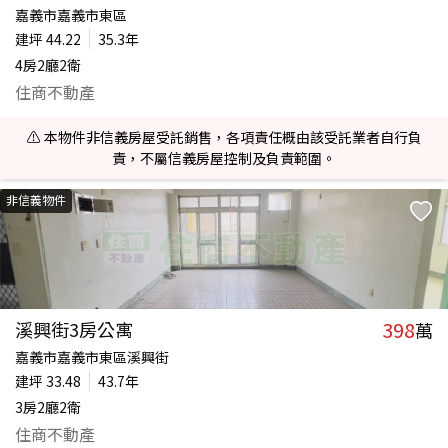
嘉義市嘉義市東區
建坪
44.22
35.3年
4房2廳2衛
住商不動產
⚠️ 本物件非信義房屋受託銷售，各項責任概由該受託業者自行負
責，不屬信義房屋控制及負責範圍。
非信義物件
398
溪興街3房公寓
萬
嘉義市嘉義市東區溪興街
建坪
33.48
43.7年
3房2廳2衛
住商不動產