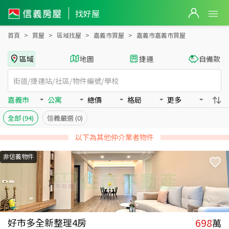
嘉義市嘉義市買房：公寓房屋物件出售、房價分析
找好屋
首頁
買屋
區域找屋
嘉義市買屋
嘉義市嘉義市買屋
區域
地圖
捷運
自備款
嘉義市
公寓
總價
格局
更多
全部
(94)
信義嚴選
(0)
以下為其他仲介業者物件
非信義物件
698
好市多全新整理4房
萬