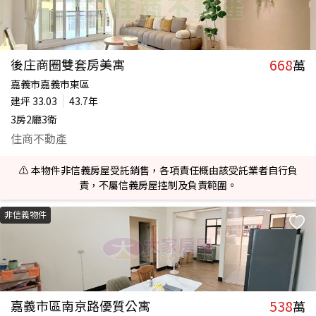
668
後庄商圈雙套房美寓
萬
嘉義市嘉義市東區
建坪
33.03
43.7年
3房2廳3衛
住商不動產
⚠️ 本物件非信義房屋受託銷售，各項責任概由該受託業者自行負
責，不屬信義房屋控制及負責範圍。
非信義物件
538
嘉義市區南京路優質公寓
萬