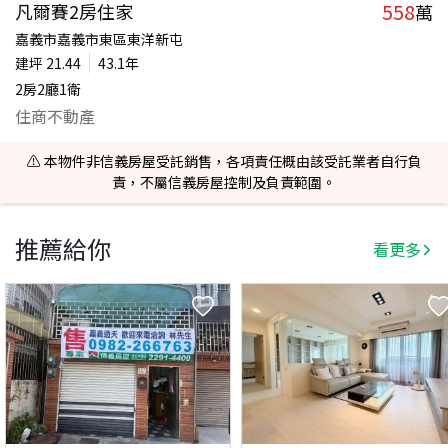
558
凡爾賽2房住家
萬
嘉義市嘉義市東區東洋新屯
建坪
21.44
43.1年
2房2廳1衛
住商不動產
⚠️ 本物件非信義房屋受託銷售，各項責任概由該受託業者自行負
責，不屬信義房屋控制及負責範圍。
推薦給你
看更多