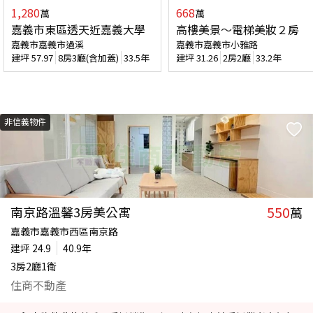
1,280
668
萬
萬
嘉義市東區透天近嘉義大學
高樓美景～電梯美妝２房
嘉義市嘉義市過溪
嘉義市嘉義市小雅路
建坪
57.97
8房3廳(含加蓋)
33.5年
建坪
31.26
2房2廳
33.2年
非信義物件
550
南京路溫馨3房美公寓
萬
嘉義市嘉義市西區南京路
建坪
24.9
40.9年
3房2廳1衛
住商不動產