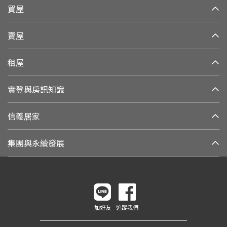
買屋
賣屋
租屋
實登與房訊知識
信義居家
集團與永續發展
加好友
追蹤我們