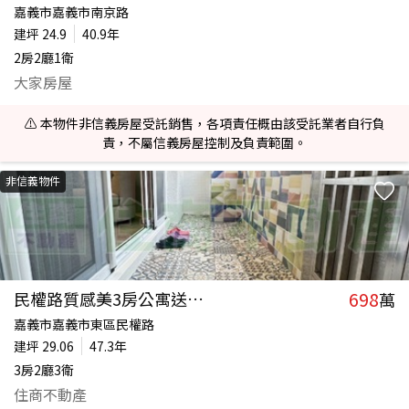
嘉義市嘉義市南京路
建坪
24.9
40.9年
2房2廳1衛
大家房屋
⚠️ 本物件非信義房屋受託銷售，各項責任概由該受託業者自行負
責，不屬信義房屋控制及負責範圍。
非信義物件
698
民權路質感美3房公寓送六樓
萬
嘉義市嘉義市東區民權路
建坪
29.06
47.3年
3房2廳3衛
住商不動產