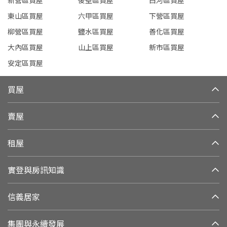
新營區買屋
後壁區買屋
白河區買屋
東山區買屋
六甲區買屋
下營區買屋
柳營區買屋
鹽水區買屋
善化區買屋
大內區買屋
山上區買屋
新市區買屋
安定區買屋
買屋
賣屋
租屋
實登與房訊知識
信義居家
集團與永續發展