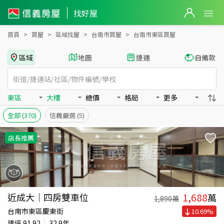
台南市東區買房：大樓房屋物件出售、房價分析
找好屋
首頁
買屋
區域找屋
台南市買屋
台南市東區買屋
區域
地圖
捷運
自備款
東區
大樓
總價
格局
更多
全部
(370)
信義嚴選
(5)
店長推薦
1,688
近成大｜四房雙車位
萬
1,890
萬
台南市東區慶東街
10.69
%
建坪
91.92
32.9年