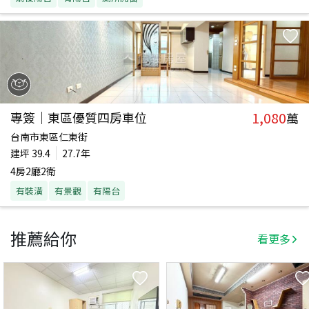
1,080
專簽｜東區優質四房車位
萬
台南市東區仁東街
建坪
39.4
27.7年
4房2廳2衛
有裝潢
有景觀
有陽台
推薦給你
看更多