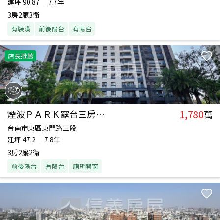
建坪
90.87
7.7年
3房2廳3衛
有裝潢
前後陽台
有陽台
店長推薦
1,780
煙波ＰＡＲＫ露台三房平車
萬
台南市東區東門路三段
建坪
47.2
7.8年
3房2廳2衛
前後陽台
有陽台
廁所開窗