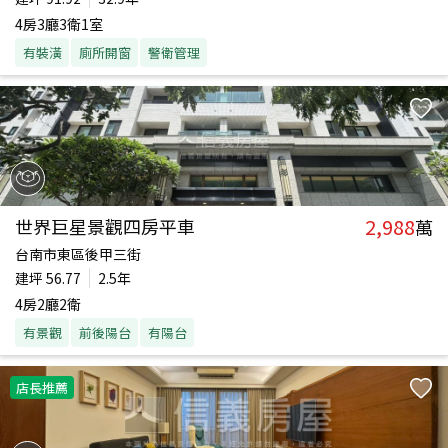
4房3廳3衛1室
有裝潢
廁所開窗
警衛管理
2,988
世界巨星景觀四房平車
萬
台南市東區後甲三街
建坪
56.77
2.5年
4房2廳2衛
有景觀
前後陽台
有陽台
店長推薦