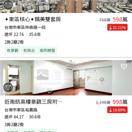
598
✦東區核心✦精美雙套房
萬
758
萬
台南市東區林森路一段
21.11
%
建坪
22.76
35.6年
2房2廳2衛
有景觀
有陽台
廁所開窗
998
近南紡高樓景觀三房附平車
萬
1,198
萬
台南市東區裕農路
16.69
%
建坪
44.27
30.6年
3房2廳2衛