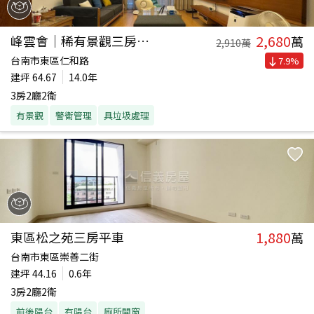
2,680
峰雲會｜稀有景觀三房平車
萬
2,910
萬
台南市東區仁和路
7.9
%
建坪
64.67
14.0年
3房2廳2衛
有景觀
警衛管理
具垃圾處理
1,880
東區松之苑三房平車
萬
台南市東區崇善二街
建坪
44.16
0.6年
3房2廳2衛
前後陽台
有陽台
廁所開窗