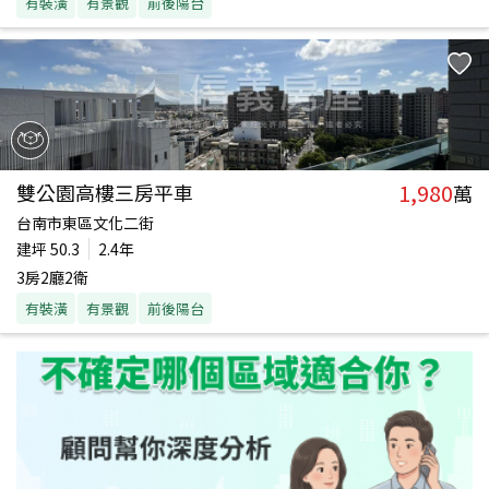
有裝潢
有景觀
前後陽台
1,980
雙公園高樓三房平車
萬
台南市東區文化二街
建坪
50.3
2.4年
3房2廳2衛
有裝潢
有景觀
前後陽台