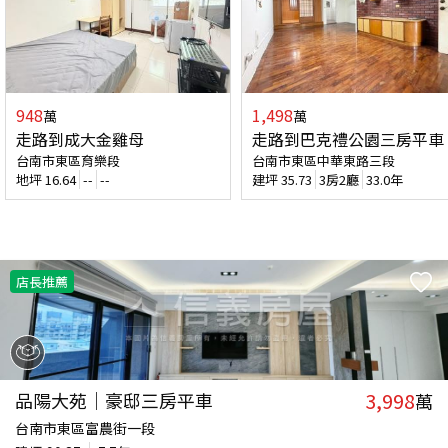
948
1,498
萬
萬
走路到成大金雞母
走路到巴克禮公園三房平車
台南市東區育樂段
台南市東區中華東路三段
地坪
16.64
--
--
建坪
35.73
3房2廳
33.0年
店長推薦
3,998
品陽大苑｜豪邸三房平車
萬
台南市東區富農街一段