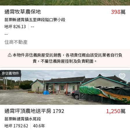
398
通霄牧草農保地
萬
苗栗縣通霄鎮五里牌段隘口寮小段
地坪
826.13
--
--
住商不動產
⚠️ 本物件非信義房屋受託銷售，各項責任概由該受託業者自行負
責，不屬信義房屋控制及負責範圍。
非信義物件
1,250
通霄坪頂農地送平房 1792
萬
苗栗縣通霄鎮水尾段
地坪
1792.62
40.6年