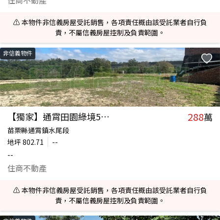
住商不動產
⚠️ 本物件非信義房屋受託銷售，各項責任概由該受託業者自行負
責，不屬信義房屋控制及負責範圍。
非信義物件
288
【獨家】通霄田園綠境511
萬
苗栗縣通霄鎮水尾段
地坪
802.71
--
--
住商不動產
⚠️ 本物件非信義房屋受託銷售，各項責任概由該受託業者自行負
責，不屬信義房屋控制及負責範圍。