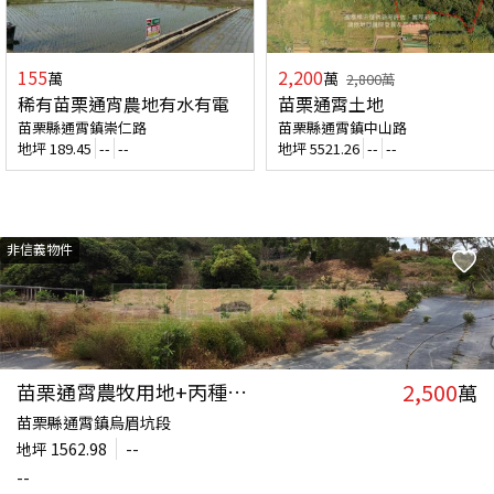
155
2,200
萬
萬
2,800
萬
稀有苗栗通宵農地有水有電
苗栗通霄土地
苗栗縣通霄鎮崇仁路
苗栗縣通霄鎮中山路
地坪
189.45
--
--
地坪
5521.26
--
--
非信義物件
2,500
苗栗通霄農牧用地+丙種建築用地
萬
苗栗縣通霄鎮烏眉坑段
地坪
1562.98
--
--