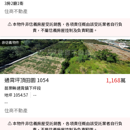
3房2廳1衛
住商不動產
⚠️ 本物件非信義房屋受託銷售，各項責任概由該受託業者自行負
責，不屬信義房屋控制及負責範圍。
非信義物件
1,168
通霄坪頂田園 1054
萬
苗栗縣通霄鎮下坪段
地坪
1054.57
--
--
住商不動產
⚠️ 本物件非信義房屋受託銷售，各項責任概由該受託業者自行負
責，不屬信義房屋控制及負責範圍。