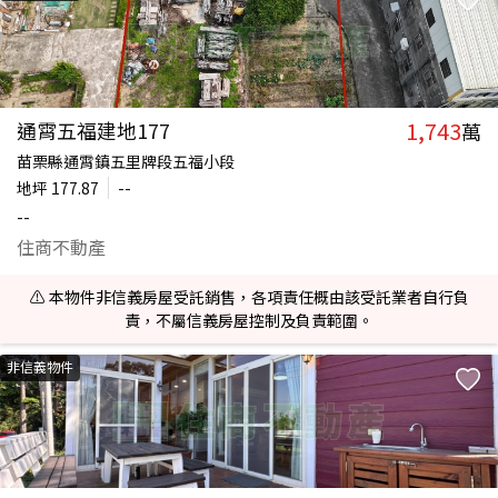
1,743
通霄五福建地177
萬
苗栗縣通霄鎮五里牌段五福小段
地坪
177.87
--
--
住商不動產
⚠️ 本物件非信義房屋受託銷售，各項責任概由該受託業者自行負
責，不屬信義房屋控制及負責範圍。
非信義物件