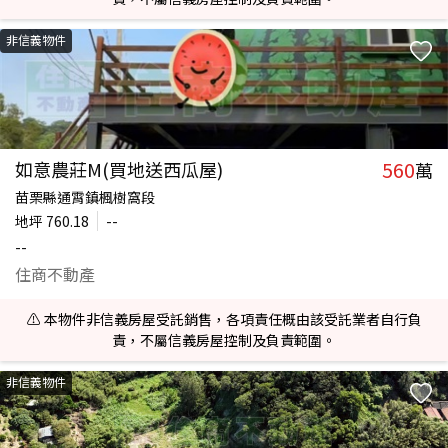
非信義物件
560
如意農莊M(買地送西瓜屋)
萬
苗栗縣通霄鎮楓樹窩段
地坪
760.18
--
--
住商不動產
⚠️ 本物件非信義房屋受託銷售，各項責任概由該受託業者自行負
責，不屬信義房屋控制及負責範圍。
非信義物件