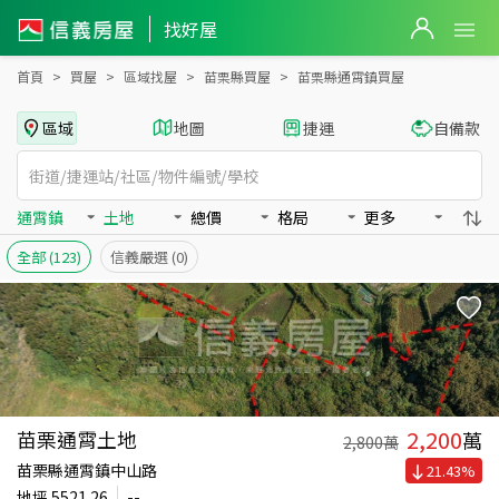
苗栗縣通霄鎮買房：土地房屋物件出售、房價分析
苗栗縣通霄鎮買房：土地物件出售、房價分析 - 信義房屋
找好屋
首頁
買屋
區域找屋
苗栗縣買屋
苗栗縣通霄鎮買屋
區域
地圖
捷運
自備款
通霄鎮
土地
總價
格局
更多
全部
(123)
信義嚴選
(0)
2,200
苗栗通霄土地
萬
2,800
萬
苗栗縣通霄鎮中山路
21.43
%
地坪
5521.26
--