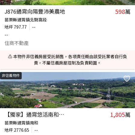
598
J876通霄向陽豐沛美農地
萬
苗栗縣通霄鎮北勢窩段
地坪
797.77
--
--
住商不動產
⚠️ 本物件非信義房屋受託銷售，各項責任概由該受託業者自行負
責，不屬信義房屋控制及負責範圍。
非信義物件
1,805
【獨家】通霄悠活南和農地
萬
苗栗縣通霄鎮南和
地坪
2776.65
--