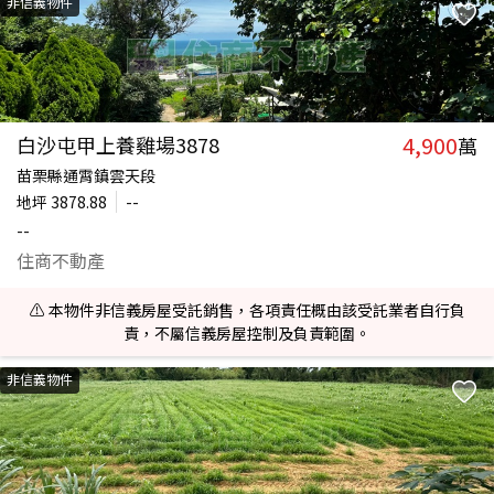
非信義物件
4,900
白沙屯甲上養雞場3878
萬
苗栗縣通霄鎮雲天段
地坪
3878.88
--
--
住商不動產
⚠️ 本物件非信義房屋受託銷售，各項責任概由該受託業者自行負
責，不屬信義房屋控制及負責範圍。
非信義物件