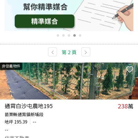
第
2
頁
非信義物件
238
通霄白沙屯農地195
萬
苗栗縣通霄鎮新埔段
地坪
195.39
--
--