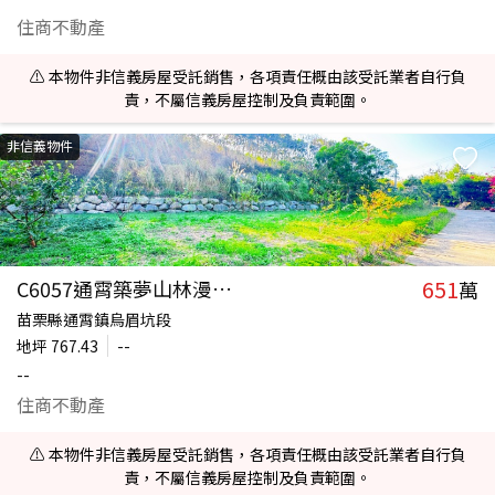
住商不動產
⚠️ 本物件非信義房屋受託銷售，各項責任概由該受託業者自行負
責，不屬信義房屋控制及負責範圍。
非信義物件
651
C6057通霄築夢山林漫步綠境
萬
苗栗縣通霄鎮烏眉坑段
地坪
767.43
--
--
住商不動產
⚠️ 本物件非信義房屋受託銷售，各項責任概由該受託業者自行負
責，不屬信義房屋控制及負責範圍。