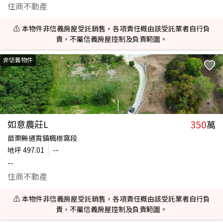
住商不動產
⚠️ 本物件非信義房屋受託銷售，各項責任概由該受託業者自行負
責，不屬信義房屋控制及負責範圍。
非信義物件
350
如意農莊L
萬
苗栗縣通霄鎮楓樹窩段
地坪
497.01
--
--
住商不動產
⚠️ 本物件非信義房屋受託銷售，各項責任概由該受託業者自行負
責，不屬信義房屋控制及負責範圍。