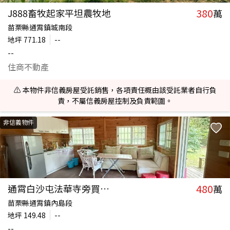
380
J888畜牧起家平坦農牧地
萬
苗栗縣通霄鎮城南段
地坪
771.18
--
--
住商不動產
⚠️ 本物件非信義房屋受託銷售，各項責任概由該受託業者自行負
責，不屬信義房屋控制及負責範圍。
非信義物件
480
通霄白沙屯法華寺旁買地送屋
萬
苗栗縣通霄鎮內島段
地坪
149.48
--
--