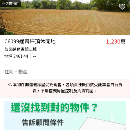
非信義物件
1,230
C6099通霄坪頂休閒地
萬
苗栗縣通霄鎮土城
地坪
2461.44
--
--
住商不動產
⚠️ 本物件非信義房屋受託銷售，各項責任概由該受託業者自行負
責，不屬信義房屋控制及負責範圍。