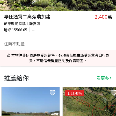
2,400
專任通霄二高旁農加建
萬
苗栗縣通霄鎮北勢窩段
地坪
15566.65
--
--
住商不動產
⚠️ 本物件非信義房屋受託銷售，各項責任概由該受託業者自行負
責，不屬信義房屋控制及負責範圍。
推薦給你
看更多
21.43
%