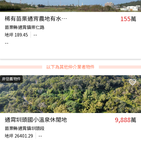
155
稀有苗栗通宵農地有水有電
萬
苗栗縣通霄鎮崇仁路
地坪
189.45
--
--
以下為其他仲介業者物件
非信義物件
9,888
通霄圳頭國小溫泉休閒地
萬
苗栗縣通霄鎮圳頭段
地坪
26401.29
--