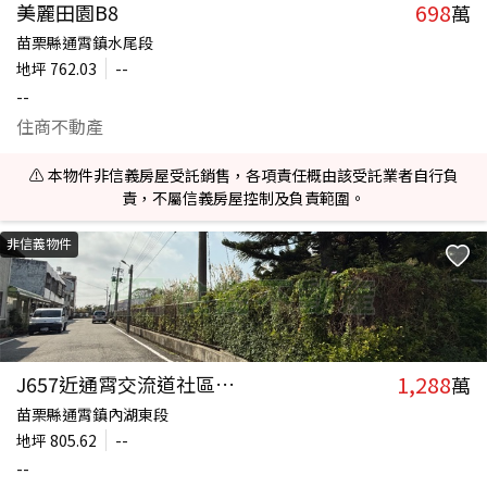
698
美麗田園B8
萬
苗栗縣通霄鎮水尾段
地坪
762.03
--
--
住商不動產
⚠️ 本物件非信義房屋受託銷售，各項責任概由該受託業者自行負
責，不屬信義房屋控制及負責範圍。
非信義物件
1,288
J657近通霄交流道社區農地
萬
苗栗縣通霄鎮內湖東段
地坪
805.62
--
--