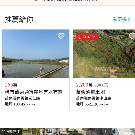
推薦給你
看更多
21.43
%
155
2,200
萬
萬
2,800
萬
稀有苗栗通宵農地有水有電
苗栗通霄土地
苗栗縣通霄鎮崇仁路
苗栗縣通霄鎮中山路
地坪
189.45
--
--
地坪
5521.26
--
--
非信義物件