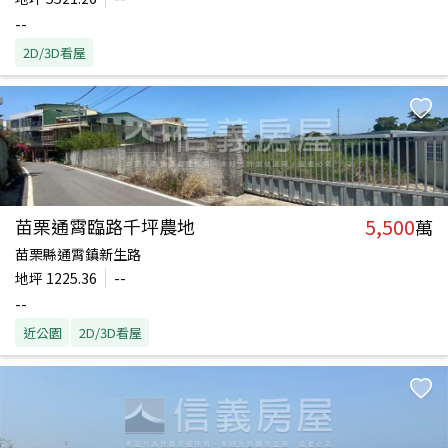
--
2D/3D看屋
5,500
苗栗通霄臨路千坪農地
萬
苗栗縣通霄鎮新生路
地坪
1225.36
--
--
近公園
2D/3D看屋