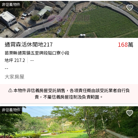
非信義物件
168
通霄森活休閒地217
萬
苗栗縣通霄鎮五里牌段隘口寮小段
地坪
217.2
--
--
大家房屋
⚠️ 本物件非信義房屋受託銷售，各項責任概由該受託業者自行負
責，不屬信義房屋控制及負責範圍。
非信義物件