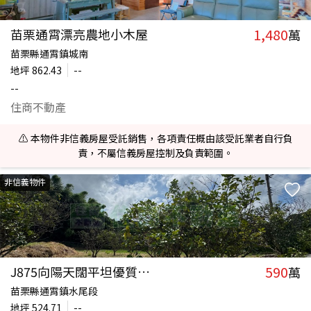
1,480
苗栗通霄漂亮農地小木屋
萬
苗栗縣通霄鎮城南
地坪
862.43
--
--
住商不動產
⚠️ 本物件非信義房屋受託銷售，各項責任概由該受託業者自行負
責，不屬信義房屋控制及負責範圍。
非信義物件
590
J875向陽天闊平坦優質農地
萬
苗栗縣通霄鎮水尾段
地坪
524.71
--