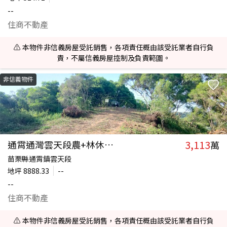
--
住商不動產
⚠️ 本物件非信義房屋受託銷售，各項責任概由該受託業者自行負
責，不屬信義房屋控制及負責範圍。
非信義物件
3,113
通霄通灣雲天段農+林休閒地
萬
苗栗縣通霄鎮雲天段
地坪
8888.33
--
--
住商不動產
⚠️ 本物件非信義房屋受託銷售，各項責任概由該受託業者自行負