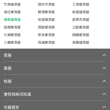
竹南鎮買屋
頭份市買屋
三灣鄉買屋
南庄鄉買屋
獅潭鄉買屋
後龍鎮買屋
通霄鎮買屋
苑裡鎮買屋
苗栗市買屋
造橋鄉買屋
頭屋鄉買屋
公館鄉買屋
大湖鄉買屋
泰安鄉買屋
銅鑼鄉買屋
三義鄉買屋
西湖鄉買屋
卓蘭鎮買屋
買屋
賣屋
租屋
實登與房訊知識
信義居家