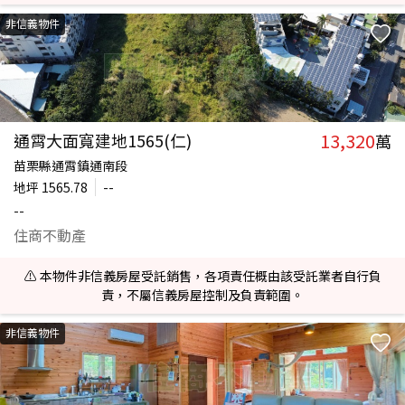
非信義物件
13,320
通霄大面寬建地1565(仁)
萬
苗栗縣通霄鎮通南段
地坪
1565.78
--
--
住商不動產
⚠️ 本物件非信義房屋受託銷售，各項責任概由該受託業者自行負
責，不屬信義房屋控制及負責範圍。
非信義物件