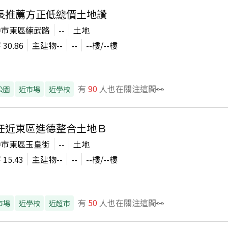
長推薦方正低總價土地讚
中市東區練武路
--
土地
坪
30.86
主建物
--
--
--
樓/
--
樓
有
90
人也在關注這間👀
公園
近市場
近學校
任近東區進德整合土地Ｂ
中市東區玉皇街
--
土地
坪
15.43
主建物
--
--
--
樓/
--
樓
有
50
人也在關注這間👀
市場
近學校
近超市