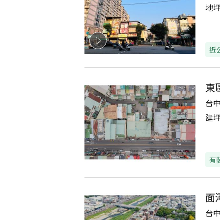
地
近
東
台
建
有
面
台