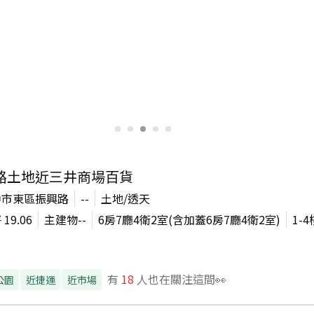
路土地近三井商場百貨
中市東區振興路
--
土地/透天
坪
19.06
主建物
--
6房7廳4衛2室(含加蓋6房7廳4衛2室)
1-4
有
18
人也在關注這間👀
公園
近捷運
近市場