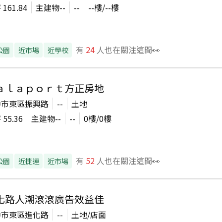
坪
161.84
主建物
--
--
--
樓/
--
樓
有
24
人也在關注這間👀
公園
近市場
近學校
ａｌａｐｏｒｔ方正房地
中市東區振興路
--
土地
坪
55.36
主建物
--
--
0
樓/
0
樓
有
52
人也在關注這間👀
公園
近捷運
近市場
化路人潮滾滾廣告效益佳
中市東區進化路
--
土地/店面