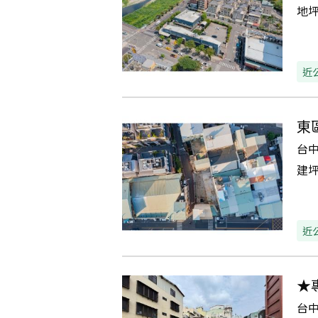
地
近
東
台
建
近
★
台