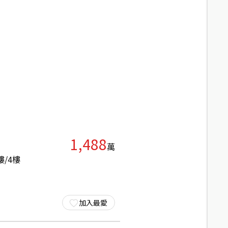
1,488
萬
樓/
4
樓
加入最愛