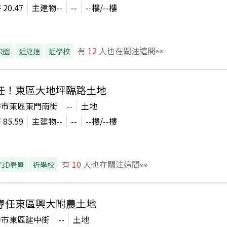
坪
20.47
主建物
--
--
--
樓/
--
樓
有
12
人也在關注這間👀
公園
近捷運
近學校
任！東區大地坪臨路土地
中市東區東門南街
--
土地
坪
85.59
主建物
--
--
--
樓/
--
樓
有
10
人也在關注這間👀
/3D看屋
近學校
專任東區興大附農土地
中市東區建中街
--
土地