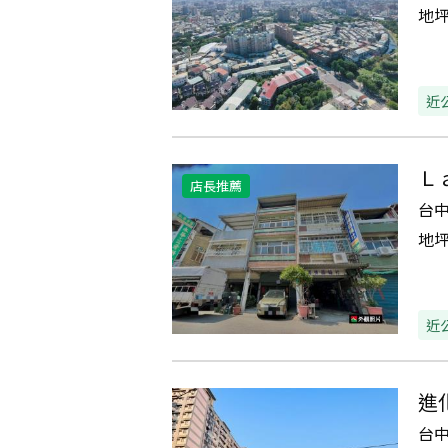
地
近
Ｌ
店長推薦
台
地
近
進
台