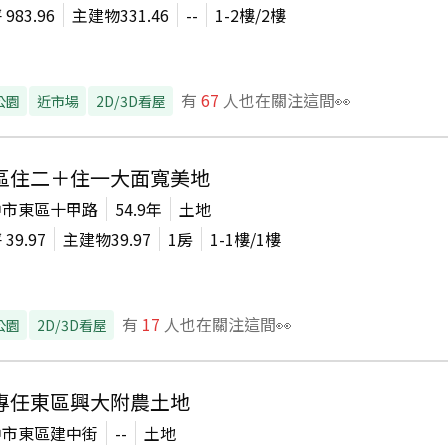
坪
983.96
主建物
331.46
--
1-2
樓/
2
樓
有
67
人也在關注這間👀
公園
近市場
2D/3D看屋
區住二＋住一大面寬美地
中市東區十甲路
54.9年
土地
坪
39.97
主建物
39.97
1房
1-1
樓/
1
樓
有
17
人也在關注這間👀
公園
2D/3D看屋
專任東區興大附農土地
中市東區建中街
--
土地