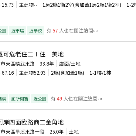
坪
15.73
主建物
--
1房2廳1衛2室(含加蓋1房2廳1衛2室)
1-2
有
57
人也在關注這間👀
公園
近市場
近學校
區可危老住三＋住一美地
中市東區精武東路
33.8年
店面/土地
坪
67.16
主建物
52.93
2廳(含加蓋1廳)
1-1
樓/
1
樓
有
49
人也在關注這間👀
裝潢
廁所開窗
近公園
河岸四面臨路商二金角地
中市東區旱溪東路一段
25.0年
土地