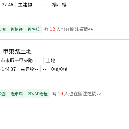
坪
27.46
主建物
--
--
--
樓/
--
樓
有
12
人也在關注這間👀
公園
近捷運
近學校
十甲東路土地
中市東區十甲東路
--
土地
坪
144.37
主建物
--
--
0
樓/
0
樓
有
29
人也在關注這間👀
公園
近市場
2D/3D看屋