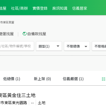
租屋
社區/商辦
實價登錄
房訊知識
信義居家
市東區買屋
捷運找屋
|
自備款找屋
類型(1)
不限總價
不限格
低總價
(1)
新上架
(0)
信義嚴選
(1)
東區黃金住三土地
中市東區東光園路
--
土地