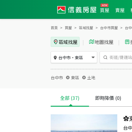
買屋
賣屋
首頁
買屋
區域找屋
台中市買屋
台中
區域找屋
|
地圖找屋
|
台中市
・
東區
台中市
東區
土地
全部
(37)
即時降價
(0)
✿
台