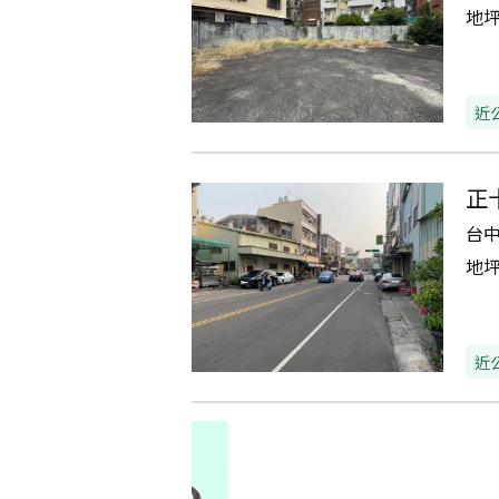
地
近
正
台
地
近