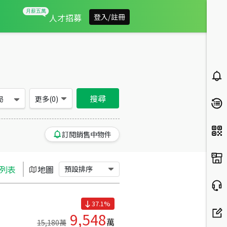
台中市東區買房：土地房屋物件出售、房價分析
人才招募
登入/註冊
搜尋
局
更多(
0
)
訂閱銷售中物件
列表
地圖
預設排序
37.1
%
9,548
萬
15,180
萬