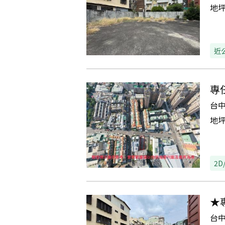
地
近
專
台
地
2D
★
台