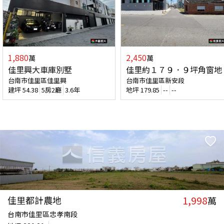
1,880
2,450
萬
萬
佳里興大車庫別墅
佳里約１７９．９坪角窗地
台南市佳里區佳里興
台南市佳里區新安段
建坪
54.38
5房2廳
3.6年
地坪
179.85
--
--
1,998
佳里都計農地
萬
台南市佳里區忠孝南段