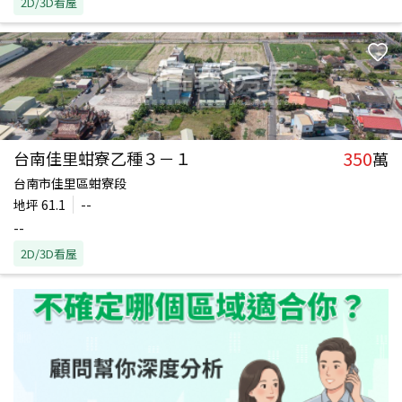
2D/3D看屋
350
台南佳里蚶寮乙種３－１
萬
台南市佳里區蚶寮段
地坪
61.1
--
--
2D/3D看屋