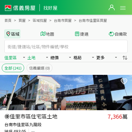
台南市佳里區買房：土地房屋物件出售、房價分析
找好屋
首頁
買屋
區域找屋
台南市買屋
台南市佳里區買屋
區域
地圖
捷運
自備款
佳里區
土地
總價
格局
更多
全部
(241)
信義嚴選
(0)
7,366
㊝佳里市區住宅區土地
萬
台南市佳里區九龍段
地坪
493.05
--