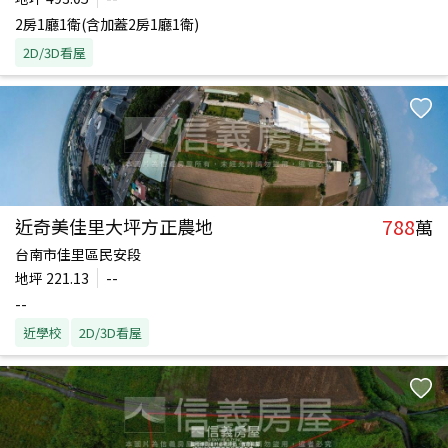
2房1廳1衛(含加蓋2房1廳1衛)
2D/3D看屋
788
近奇美佳里大坪方正農地
萬
台南市佳里區民安段
地坪
221.13
--
--
近學校
2D/3D看屋