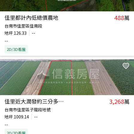
488
佳里都計內低總價農地
萬
台南市佳里區佳南段
地坪
126.33
--
--
2D/3D看屋
3,268
佳里近大潤發約三分多農地
萬
台南市佳里區子龍段地號
地坪
1009.14
--
--
2D/3D看屋