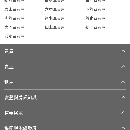
新營區買屋
後壁區買屋
白河區買屋
東山區買屋
六甲區買屋
下營區買屋
柳營區買屋
鹽水區買屋
善化區買屋
大內區買屋
山上區買屋
新市區買屋
安定區買屋
買屋
賣屋
租屋
實登與房訊知識
信義居家
集團與永續發展