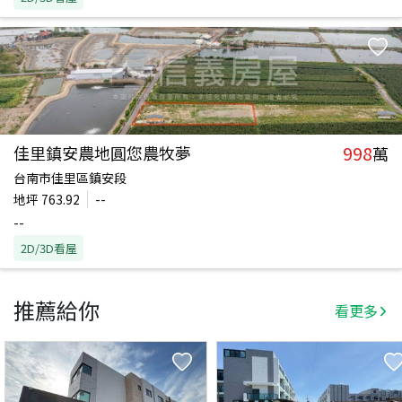
998
佳里鎮安農地圓您農牧夢
萬
台南市佳里區鎮安段
地坪
763.92
--
--
2D/3D看屋
推薦給你
看更多