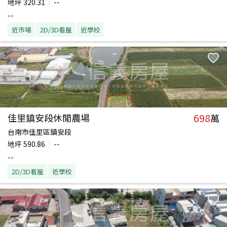
地坪
320.31
--
--
近市場
2D/3D看屋
近學校
698
佳里鎮安段休閒農場
萬
台南市佳里區鎮安段
地坪
590.86
--
--
2D/3D看屋
近學校