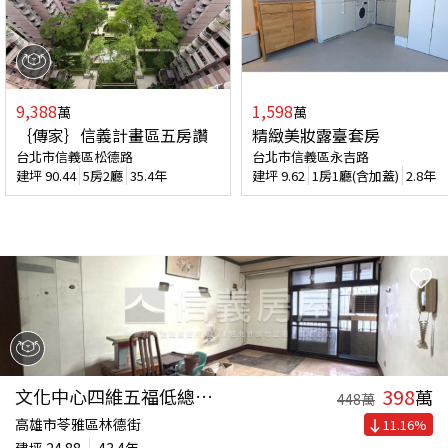
9,388
1,598
萬
萬
｛傳家｝信義計畫區五房讚
精緻美妝露臺套房
台北市信義區松德路
台北市信義區永吉路
建坪
90.44
5房2廳
35.4年
建坪
9.62
1房1廳(含加蓋)
2.8年
398
文化中心四維五福低總三房
萬
448
萬
高雄市苓雅區林德街
11.16
%