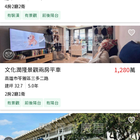
4房2廳2衛
有裝潢
有景觀
前後陽台
1,280
文化潤隆景觀兩房平車
萬
高雄市苓雅區三多二路
建坪
32.7
5.0年
2房2廳1衛
有景觀
前後陽台
有陽台