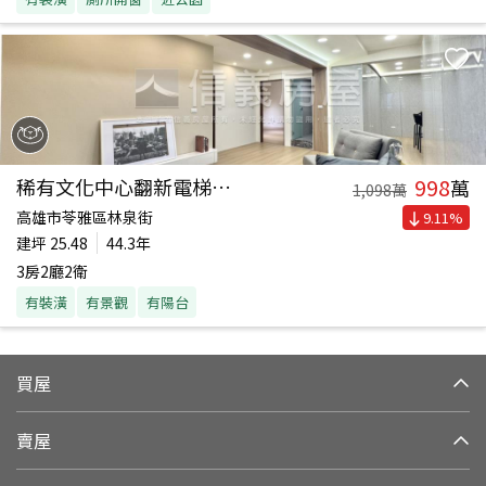
998
稀有文化中心翻新電梯三房
萬
1,098
萬
高雄市苓雅區林泉街
9.11
%
建坪
25.48
44.3年
3房2廳2衛
有裝潢
有景觀
有陽台
買屋
賣屋