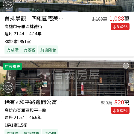
1,088
首排景觀｜四維國宅美三房
萬
1,188
萬
高雄市苓雅區林德街
8.42
%
建坪
21.44
47.4年
3房2廳1衛1室
有裝潢
有景觀
前後陽台
店長推薦
820
稀有⭐和平路邊間公寓一樓
萬
880
萬
高雄市苓雅區和平一路
6.82
%
建坪
21.57
46.6年
1房1廳1.5衛
有裝潢
廁所開窗
近公園