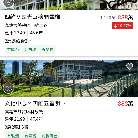
888
四維ＶＳ光華邊間電梯華廈
萬
1,100
萬
高雄市苓雅區四維二路
19.27
%
建坪
32.49
45.6年
2房2廳2衛2室
有陽台
近市場
近學校
888
文化中心ｘ四維五福明星宅
萬
高雄市苓雅區林泉街
建坪
21.93
47.4年
3房2廳1.5衛
有裝潢
有景觀
前後陽台