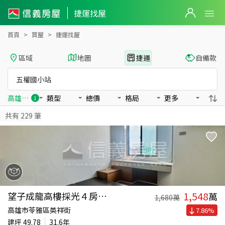
五權國小站捷運找屋
捷運找屋
首頁
買屋
捷運找屋
區域
地圖
捷運
自備款
五權國小站
高雄環狀輕軌
類型
總價
格局
更多
1
共有
229
筆
1,548
望子成龍高樓採光４房平車
萬
1,680
萬
高雄市苓雅區英祥街
7.86
%
建坪
49.78
31.6年