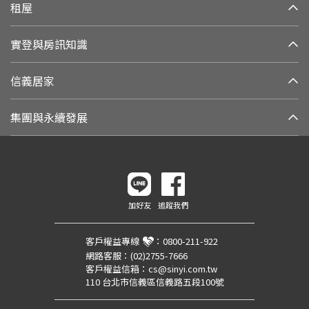
租屋
實登與房訊知識
信義居家
集團與永續發展
加好友
追蹤我們
客戶權益專線
：
0800-211-922
網路客服：
(02)2755-7666
客戶權益信箱：
cs@sinyi.com.tw
110 台北市信義區信義路五段100號