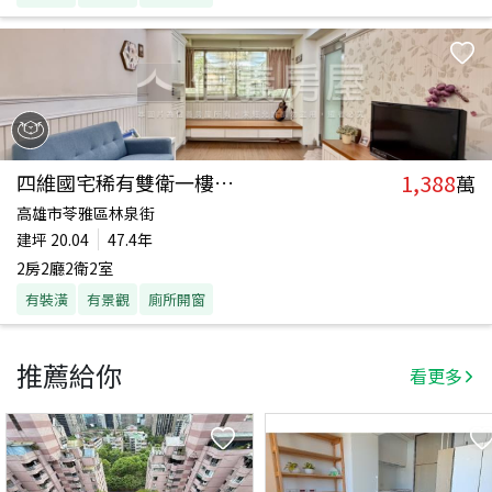
1,388
四維國宅稀有雙衛一樓美屋
萬
高雄市苓雅區林泉街
建坪
20.04
47.4年
2房2廳2衛2室
有裝潢
有景觀
廁所開窗
推薦給你
看更多