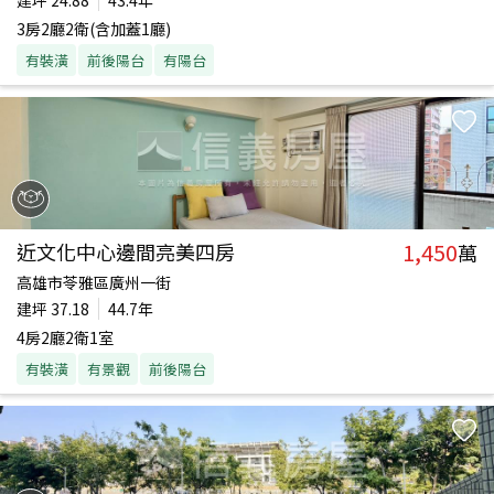
建坪
24.88
43.4年
3房2廳2衛(含加蓋1廳)
有裝潢
前後陽台
有陽台
1,450
近文化中心邊間亮美四房
萬
高雄市苓雅區廣州一街
建坪
37.18
44.7年
4房2廳2衛1室
有裝潢
有景觀
前後陽台