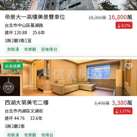
16,800
帝景大一高樓美景雙車位
萬
18,300
萬
台北市中山區基湖路
8.2
%
建坪
120.88
25.6年
3房2廳3衛1室
有裝潢
有景觀
前後陽台
店長推薦
3,380
西湖大第美宅二樓
萬
3,498
萬
台北市內湖區文湖街
3.37
%
建坪
44.76
32.6年
3房2廳1衛
有裝潢
有景觀
有陽台