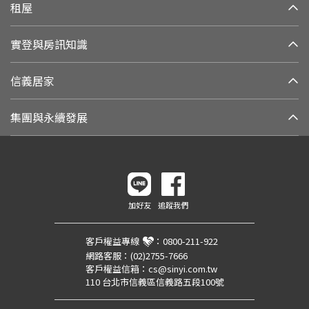
租屋
實登與房訊知識
信義居家
集團與永續發展
加好友
追蹤我們
客戶權益專線
：
0800-211-922
網路客服：
(02)2755-7666
客戶權益信箱：
cs@sinyi.com.tw
110 台北市信義區信義路五段100號