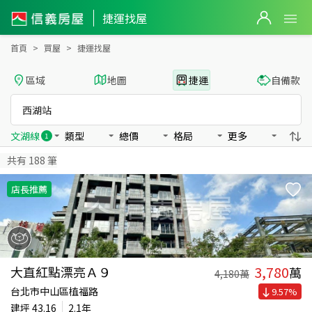
西湖站捷運找屋
捷運找屋
首頁
買屋
捷運找屋
區域
地圖
捷運
自備款
西湖站
文湖線
類型
總價
格局
更多
1
共有
188
筆
店長推薦
3,780
大直紅點漂亮Ａ９
萬
4,180
萬
台北市中山區植福路
9.57
%
建坪
43.16
2.1年