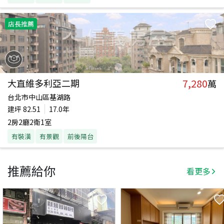
店長推薦
7,280
大直維多利亞二期
萬
台北市中山區基湖路
建坪
82.51
17.0年
2房2廳2衛1室
有裝潢
有景觀
前後陽台
推薦給你
看更多