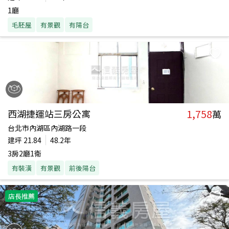
1廳
毛胚屋
有景觀
有陽台
1,758
西湖捷運站三房公寓
萬
台北市內湖區內湖路一段
建坪
21.84
48.2年
3房2廳1衛
有裝潢
有景觀
前後陽台
店長推薦