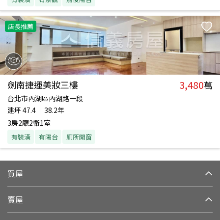
店長推薦
3,480
劍南捷運美妝三樓
萬
台北市內湖區內湖路一段
建坪
47.4
38.2年
3房2廳2衛1室
有裝潢
有陽台
廁所開窗
買屋
賣屋