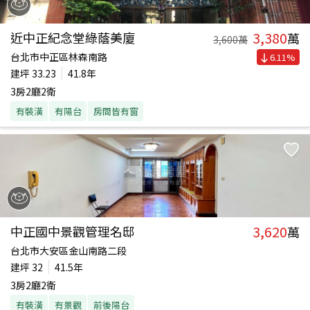
3,380
近中正紀念堂綠蔭美廈
萬
3,600
萬
台北市中正區林森南路
6.11
%
建坪
33.23
41.8年
3房2廳2衛
有裝潢
有陽台
房間皆有窗
3,620
中正國中景觀管理名邸
萬
台北市大安區金山南路二段
建坪
32
41.5年
3房2廳2衛
有裝潢
有景觀
前後陽台