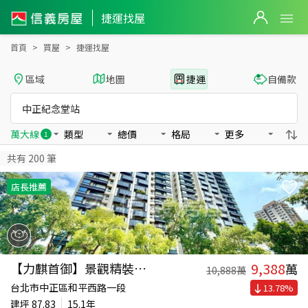
中正紀念堂站捷運找屋
捷運找屋
首頁
買屋
捷運找屋
區域
地圖
捷運
自備款
中正紀念堂站
萬大線
類型
總價
格局
更多
1
共有
200
筆
店長推薦
9,388
【力麒首御】景觀精裝豪邸
萬
10,888
萬
台北市中正區和平西路一段
13.78
%
建坪
87.83
15.1年