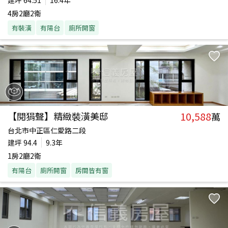
建坪
64.51
16.4年
4房2廳2衛
有裝潢
有陽台
廁所開窗
10,588
【閱狷聲】精緻裝潢美邸
萬
台北市中正區仁愛路二段
建坪
94.4
9.3年
1房2廳2衛
有陽台
廁所開窗
房間皆有窗