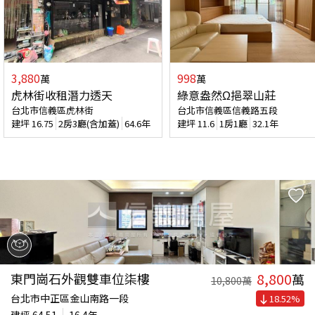
3,880
998
萬
萬
虎林街收租潛力透天
綠意盎然Ω挹翠山莊
台北市信義區虎林街
台北市信義區信義路五段
建坪
16.75
2房3廳(含加蓋)
64.6年
建坪
11.6
1房1廳
32.1年
8,800
東門崗石外觀雙車位柒樓
萬
10,800
萬
台北市中正區金山南路一段
18.52
%