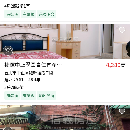
4房2廳2衛1室
有裝潢
有景觀
前後陽台
4,280
捷運中正學區自住置產三房
萬
台北市中正區羅斯福路二段
建坪
29.61
48.4年
3房2廳3衛
有裝潢
有景觀
廁所開窗