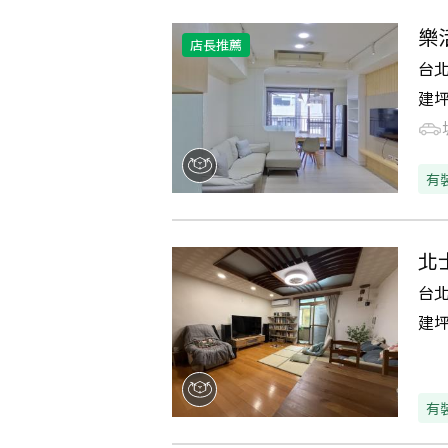
樂
店長推薦
台
建
有
北
台
建
有