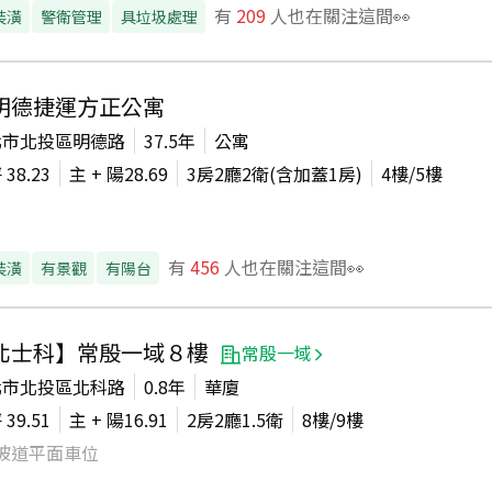
有
209
人也在關注這間👀
裝潢
警衛管理
具垃圾處理
明德捷運方正公寓
北市北投區明德路
37.5年
公寓
坪
38.23
主 + 陽
28.69
3房2廳2衛(含加蓋1房)
4
樓/
5
樓
有
456
人也在關注這間👀
裝潢
有景觀
有陽台
北士科】常殷一域８樓
常殷一域
北市北投區北科路
0.8年
華廈
坪
39.51
主 + 陽
16.91
2房2廳1.5衛
8
樓/
9
樓
坡道平面車位