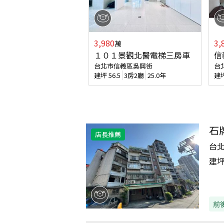
3,980
3,
萬
１０１景觀北醫電梯三房車
信
台北市信義區吳興街
台
建坪
56.5
3房2廳
25.0年
建
石
店長推薦
台
建
前