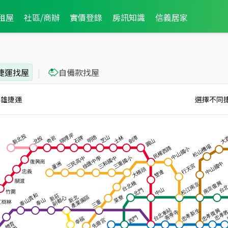
租屋
社區/商辦
實價登錄
房訊知識
信義居家
捷運找屋
|
自備款找屋
高雄捷運
選擇不同