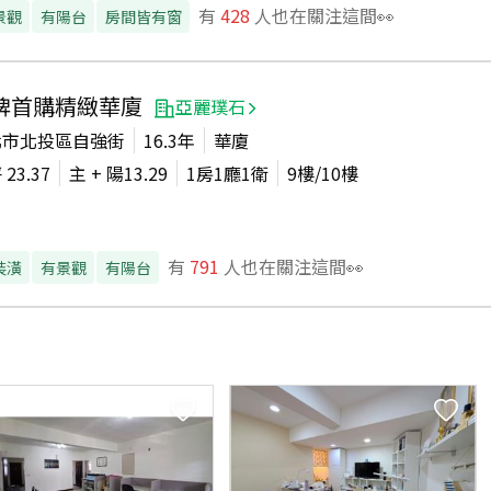
有
428
人也在關注這間👀
景觀
有陽台
房間皆有窗
牌首購精緻華廈
亞麗璞石
北市北投區自強街
16.3年
華廈
坪
23.37
主 + 陽
13.29
1房1廳1衛
9
樓/
10
樓
有
791
人也在關注這間👀
裝潢
有景觀
有陽台