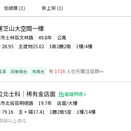
低總價
(1)
新上架
(1)
運芝山大空間一樓
北市士林區文林路
49.8年
公寓
坪
28.95
主建物
25.02
3房2廳2衛
1
樓/
4
樓
有
1716
人也在關注這間👀
裝潢
前後陽台
有陽台
位北士科｜稀有金店面
遠雄明德
北市北投區明德路
19.7年
店面/大樓
坪
79.16
主 + 陽
37.41
1廳2衛5室
1
樓/
14
樓
兩個以上車位