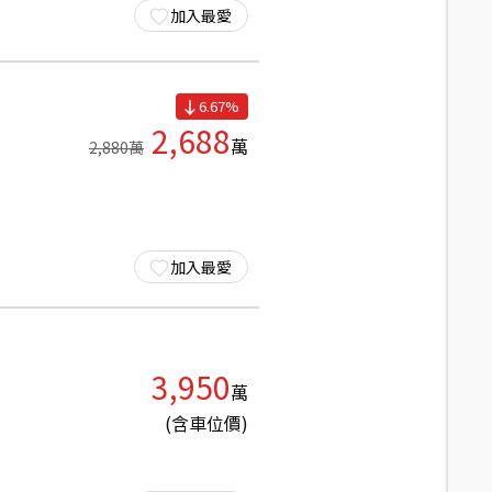
加入最愛
6.67
%
2,688
萬
2,880
萬
加入最愛
3,950
萬
(含車位價)