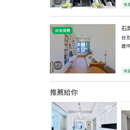
有
石
店長推薦
台
建
有
推薦給你