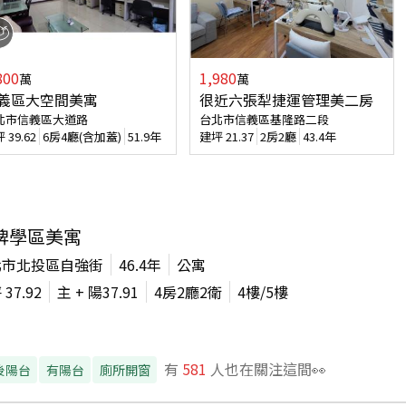
800
1,980
萬
萬
義區大空間美寓
很近六張犁捷運管理美二房
北市信義區大道路
台北市信義區基隆路二段
坪
39.62
6房4廳(含加蓋)
51.9年
建坪
21.37
2房2廳
43.4年
牌學區美寓
北市北投區自強街
46.4年
公寓
坪
37.92
主 + 陽
37.91
4房2廳2衛
4
樓/
5
樓
有
581
人也在關注這間👀
後陽台
有陽台
廁所開窗