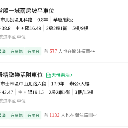
常殷一域兩房坡平車位
北市北投區北科路
0.8年
華廈/辦公
坪
38.8
主 + 陽
16.49
2房2廳1衛
5
樓/
9
樓
坡道平面車位
有
577
人也在關注這間👀
裝潢
有景觀
有陽台
母精緻樂活附車位
天母樂活
北市士林區中山北路六段
17.9年
辦公/大樓
坪
43.47
主 + 陽
19.15
2房2廳1衛
3
樓/
15
樓
坡道平面車位
有
1133
人也在關注這間👀
裝潢
有景觀
有陽台