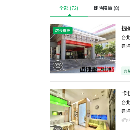
全部
(72)
即時降價
(8)
捷
店長推薦
台
建
有
卡
台
建