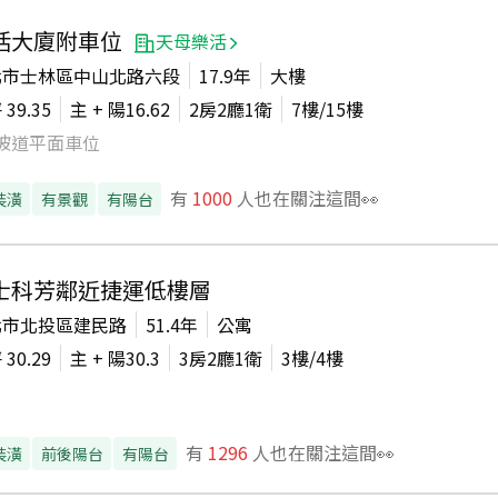
活大廈附車位
天母樂活
北市士林區中山北路六段
17.9年
大樓
坪
39.35
主 + 陽
16.62
2房2廳1衛
7
樓/
15
樓
坡道平面車位
有
1000
人也在關注這間👀
裝潢
有景觀
有陽台
士科芳鄰近捷運低樓層
北市北投區建民路
51.4年
公寓
坪
30.29
主 + 陽
30.3
3房2廳1衛
3
樓/
4
樓
有
1296
人也在關注這間👀
裝潢
前後陽台
有陽台