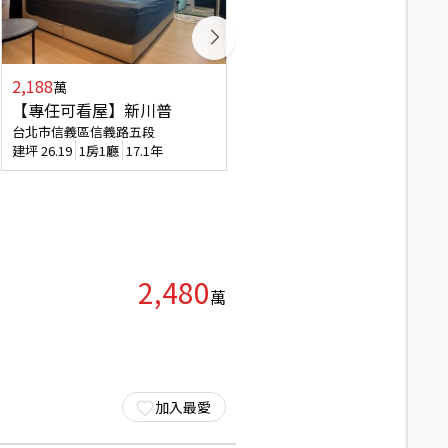
2,188
2,800
萬
萬
【專任可看屋】新川普
方正亮麗靜巷頂加雅寓
台北市信義區信義路五段
台北市信義區永吉路
建坪
26.19
1房1廳
17.1年
建坪
31.16
5房4廳(含加蓋)
40.9
2,480
萬
加入最愛