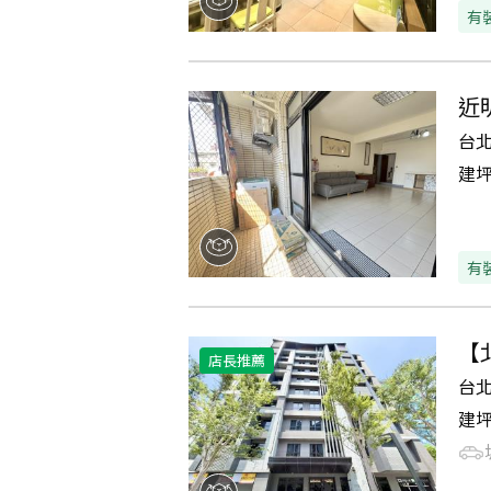
有
近
台
建
有
【
店長推薦
台
建