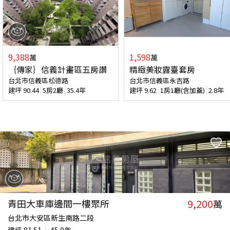
9,388
1,598
萬
萬
｛傳家｝信義計畫區五房讚
精緻美妝露臺套房
台北市信義區松德路
台北市信義區永吉路
建坪
90.44
5房2廳
35.4年
建坪
9.62
1房1廳(含加蓋)
2.8年
9,200
青田大車庫邊間一樓聚所
萬
台北市大安區新生南路二段