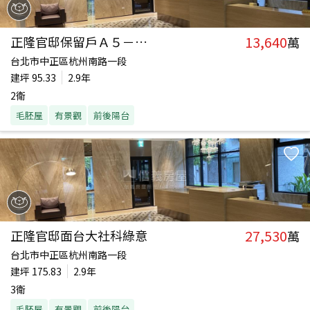
13,640
正隆官邸保留戶Ａ５－１９
萬
台北市中正區杭州南路一段
建坪
95.33
2.9年
2衛
毛胚屋
有景觀
前後陽台
27,530
正隆官邸面台大社科綠意
萬
台北市中正區杭州南路一段
建坪
175.83
2.9年
3衛
毛胚屋
有景觀
前後陽台