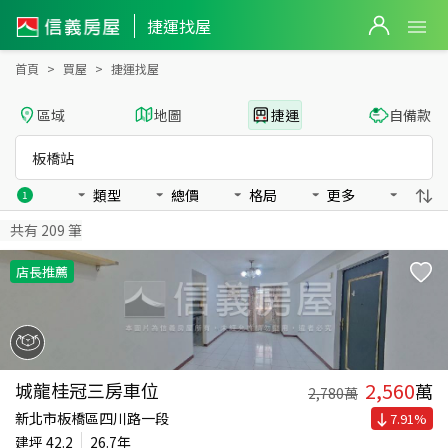
板橋站捷運找屋
捷運找屋
首頁
買屋
捷運找屋
區域
地圖
捷運
自備款
板橋站
類型
總價
格局
更多
1
共有
209
筆
店長推薦
2,560
城龍桂冠三房車位
萬
2,780
萬
新北市板橋區四川路一段
7.91
%
建坪
42.2
26.7年