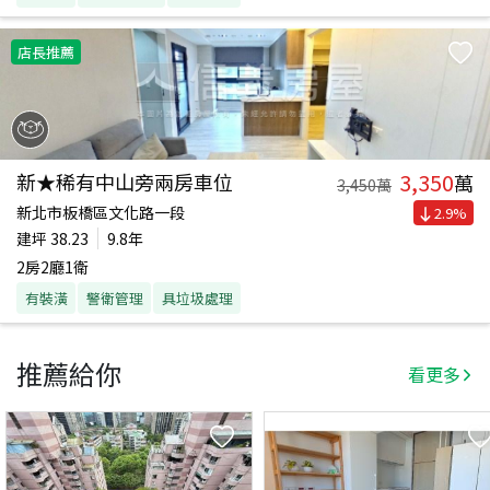
店長推薦
3,350
新★稀有中山旁兩房車位
萬
3,450
萬
新北市板橋區文化路一段
2.9
%
建坪
38.23
9.8年
2房2廳1衛
有裝潢
警衛管理
具垃圾處理
推薦給你
看更多