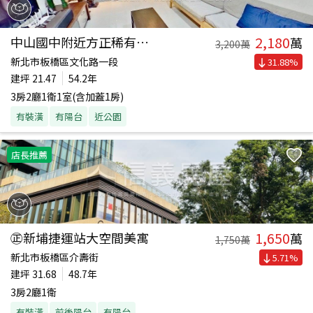
2,180
中山國中附近方正稀有一樓
萬
3,200
萬
新北市板橋區文化路一段
31.88
%
建坪
21.47
54.2年
3房2廳1衛1室(含加蓋1房)
有裝潢
有陽台
近公園
店長推薦
1,650
㊣新埔捷運站大空間美寓
萬
1,750
萬
新北市板橋區介壽街
5.71
%
建坪
31.68
48.7年
3房2廳1衛
有裝潢
前後陽台
有陽台