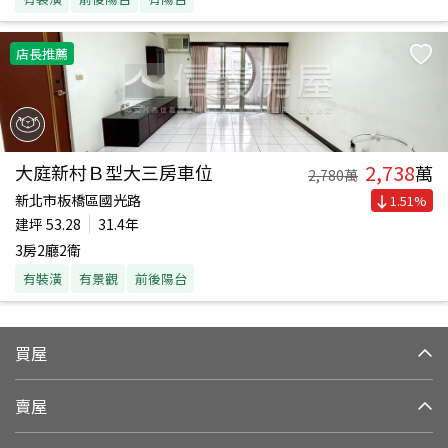
店長推薦
2,738
大庭新村Ｂ型大三房車位
萬
2,780
萬
新北市板橋區國光路
1.51
%
建坪
53.28
31.4年
3房2廳2衛
有裝潢
有景觀
前後陽台
買屋
賣屋