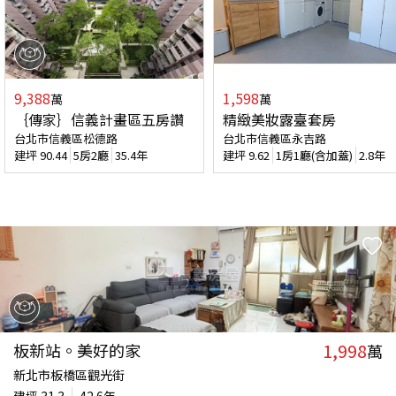
9,388
1,598
萬
萬
｛傳家｝信義計畫區五房讚
精緻美妝露臺套房
台北市信義區松德路
台北市信義區永吉路
建坪
90.44
5房2廳
35.4年
建坪
9.62
1房1廳(含加蓋)
2.8年
1,998
板新站。美好的家
萬
新北市板橋區觀光街