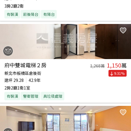
3房2廳2衛
有裝潢
前後陽台
有陽台
1,150
府中雙城電梯２房
萬
1,268
萬
新北市板橋區倉後街
9.31
%
建坪
29.28
42.9年
2房2廳1衛1室
有裝潢
警衛管理
具垃圾處理