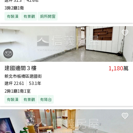
建坪
31.3
42.6年
3房2廳1衛
有裝潢
有景觀
廁所開窗
1,180
建國邊間３樓
萬
新北市板橋區建國街
建坪
22.61
53.1年
2房1廳1衛1室
有裝潢
有景觀
有陽台