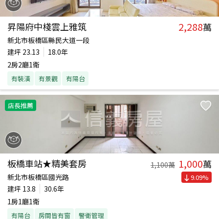
2,288
昇陽府中棧雲上雅筑
萬
新北市板橋區縣民大道一段
建坪
23.13
18.0年
2房2廳1衛
有裝潢
有景觀
有陽台
店長推薦
1,000
板橋車站★精美套房
萬
1,100
萬
新北市板橋區國光路
9.09
%
建坪
13.8
30.6年
1房1廳1衛
有陽台
房間皆有窗
警衛管理