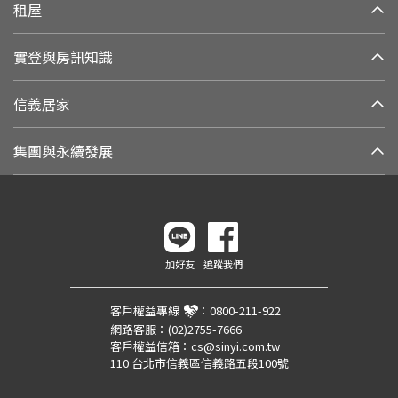
租屋
實登與房訊知識
信義居家
集團與永續發展
加好友
追蹤我們
客戶權益專線
：
0800-211-922
網路客服：
(02)2755-7666
客戶權益信箱：
cs@sinyi.com.tw
110 台北市信義區信義路五段100號