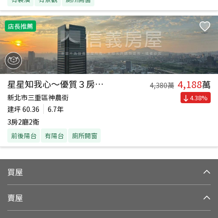
店長推薦
4,188
星星知我心～優質３房車位
萬
4,380
萬
新北市三重區神農街
4.38
%
建坪
60.36
6.7年
3房2廳2衛
前後陽台
有陽台
廁所開窗
買屋
賣屋