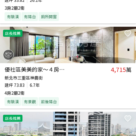
建坪
33.82
26.1年
3房2廳2衛
有裝潢
有陽台
廁所開窗
店長推薦
4,715
優社區美美的家～４房車位
萬
新北市三重區神農街
建坪
73.83
6.7年
4房2廳2衛
有裝潢
有景觀
前後陽台
店長推薦