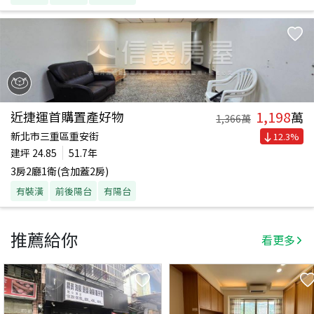
1,198
近捷運首購置產好物
萬
1,366
萬
新北市三重區重安街
12.3
%
建坪
24.85
51.7年
3房2廳1衛(含加蓋2房)
有裝潢
前後陽台
有陽台
推薦給你
看更多