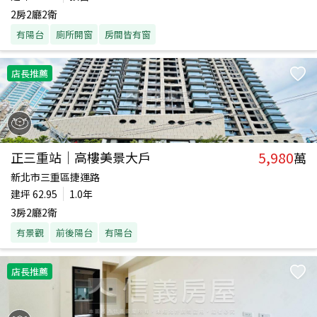
2房2廳2衛
有陽台
廁所開窗
房間皆有窗
店長推薦
5,980
正三重站｜高樓美景大戶
萬
新北市三重區捷運路
建坪
62.95
1.0年
3房2廳2衛
有景觀
前後陽台
有陽台
店長推薦