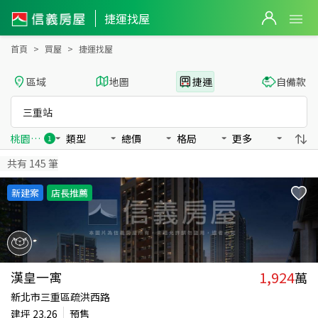
三重站捷運找屋
捷運找屋
首頁
買屋
捷運找屋
區域
地圖
捷運
自備款
三重站
桃園國際機場捷運
類型
總價
格局
更多
1
共有
145
筆
新建案
店長推薦
1,924
漢皇一寓
萬
新北市三重區疏洪西路
建坪
23.26
預售