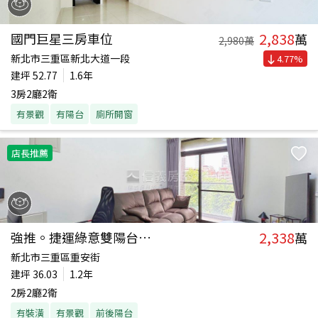
2,838
國門巨星三房車位
萬
2,980
萬
新北市三重區新北大道一段
4.77
%
建坪
52.77
1.6年
3房2廳2衛
有景觀
有陽台
廁所開窗
店長推薦
2,338
強推。捷運綠意雙陽台兩房
萬
新北市三重區重安街
建坪
36.03
1.2年
2房2廳2衛
有裝潢
有景觀
前後陽台