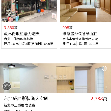
3,880
998
萬
萬
虎林街收租潛力透天
綠意盎然Ω挹翠山莊
台北市信義區虎林街
台北市信義區信義路五段
建坪
16.75
2房3廳(含加蓋)
64.6年
建坪
11.6
1房1廳
32.1年
2,388
台北威尼斯裝潢大空間
萬
新北市三重區成功路