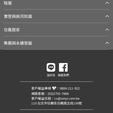
租屋
實登與房訊知識
信義居家
集團與永續發展
加好友
追蹤我們
客戶權益專線
：
0800-211-922
網路客服：
(02)2755-7666
客戶權益信箱：
cs@sinyi.com.tw
110 台北市信義區信義路五段100號