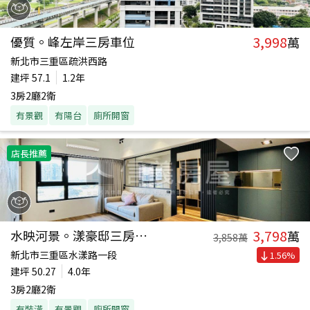
3,998
優質。峰左岸三房車位
萬
新北市三重區疏洪西路
建坪
57.1
1.2年
3房2廳2衛
有景觀
有陽台
廁所開窗
店長推薦
3,798
水映河景。漾豪邸三房車位
萬
3,858
萬
新北市三重區水漾路一段
1.56
%
建坪
50.27
4.0年
3房2廳2衛
有裝潢
有景觀
廁所開窗