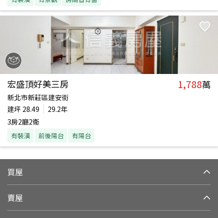
1,788
宏盛頂好美三房
萬
新北市新莊區建安街
建坪
28.49
29.2年
3房2廳2衛
有裝潢
前後陽台
有陽台
買屋
賣屋