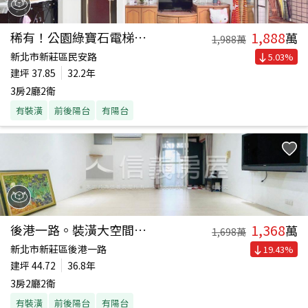
1,888
稀有！公園綠寶石電梯三房
萬
1,988
萬
新北市新莊區民安路
5.03
%
建坪
37.85
32.2年
3房2廳2衛
有裝潢
前後陽台
有陽台
1,368
後港一路。裝潢大空間美寓
萬
1,698
萬
新北市新莊區後港一路
19.43
%
建坪
44.72
36.8年
3房2廳2衛
有裝潢
前後陽台
有陽台