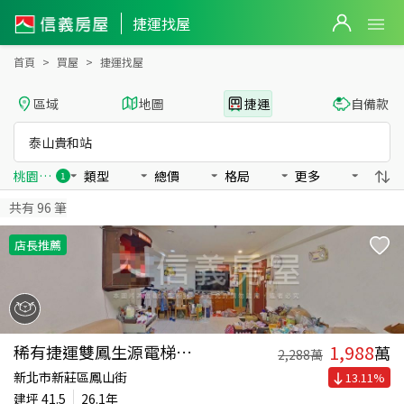
泰山貴和站捷運找屋
捷運找屋
首頁
買屋
捷運找屋
區域
地圖
捷運
自備款
泰山貴和站
桃園國際機場捷運
類型
總價
格局
更多
1
共有
96
筆
店長推薦
1,988
稀有捷運雙鳳生源電梯四房
萬
2,288
萬
新北市新莊區鳳山街
13.11
%
建坪
41.5
26.1年