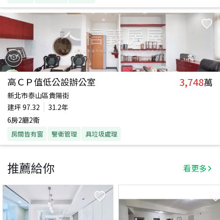
3,748
高ＣＰ值低公設辦公室
萬
新北市泰山區貴陽街
建坪
97.32
31.2年
6房2廳2衛
房間皆有窗
警衛管理
具垃圾處理
推薦給你
看更多