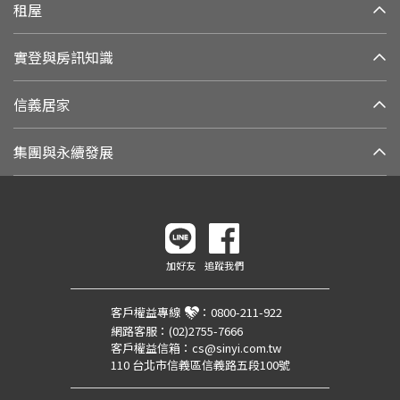
租屋
實登與房訊知識
信義居家
集團與永續發展
加好友
追蹤我們
客戶權益專線
：
0800-211-922
網路客服：
(02)2755-7666
客戶權益信箱：
cs@sinyi.com.tw
110 台北市信義區信義路五段100號