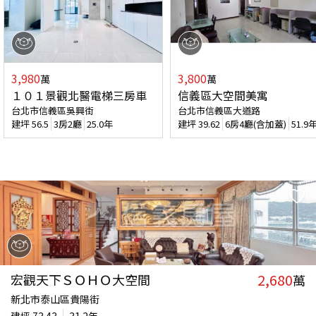
3,980
3,800
萬
萬
１０１景觀北醫電梯三房車
信義區大空間美寓
台北市信義區吳興街
台北市信義區大道路
建坪
56.5
3房2廳
25.0年
建坪
39.62
6房4廳(含加蓋)
51.9
2,680
宏觀天下ＳＯＨＯ大空間
萬
新北市泰山區貴陽街