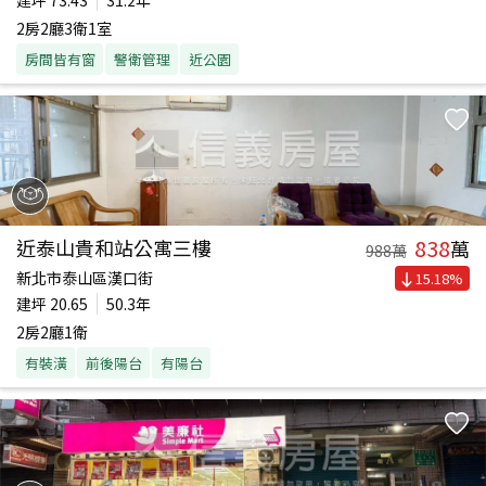
建坪
73.43
31.2年
2房2廳3衛1室
房間皆有窗
警衛管理
近公園
838
近泰山貴和站公寓三樓
萬
988
萬
新北市泰山區漢口街
15.18
%
建坪
20.65
50.3年
2房2廳1衛
有裝潢
前後陽台
有陽台