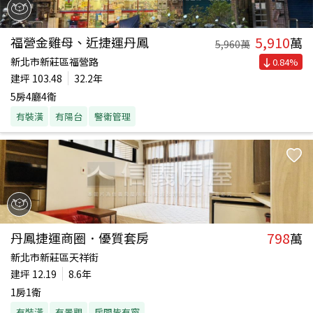
5,910
福營金雞母、近捷運丹鳳
萬
5,960
萬
新北市新莊區福營路
0.84
%
建坪
103.48
32.2年
5房4廳4衛
有裝潢
有陽台
警衛管理
798
丹鳳捷運商圈．優質套房
萬
新北市新莊區天祥街
建坪
12.19
8.6年
1房1衛
有裝潢
有景觀
房間皆有窗