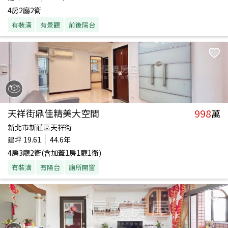
4房2廳2衛
有裝潢
有景觀
前後陽台
998
天祥街鼎佳精美大空間
萬
新北市新莊區天祥街
建坪
19.61
44.6年
4房3廳2衛(含加蓋1房1廳1衛)
有裝潢
有陽台
廁所開窗