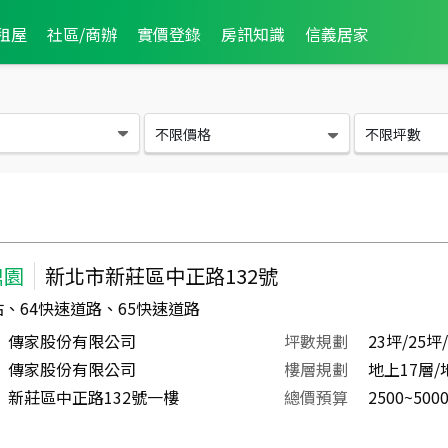
租屋
社區/商辦
實價登錄
房訊知識
信義居家
不限價格
不限坪數
鼎園
新北市新莊區中正路132號
、64快速道路、65快速道路
傳家股份有限公司
坪數規劃
23坪/25坪
傳家股份有限公司
樓層規劃
地上17層/
新莊區中正路132號一樓
總價預算
2500~500