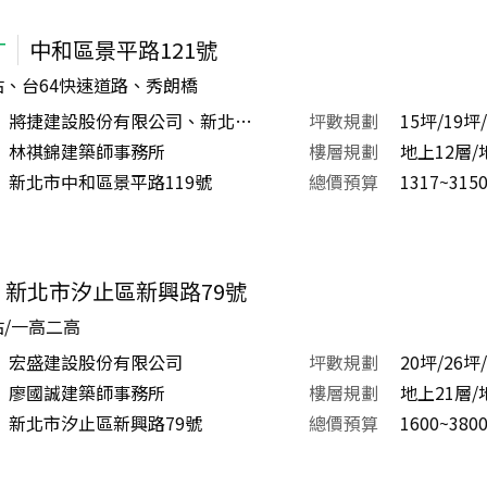
T
中和區景平路121號
、台64快速道路、秀朗橋
將捷建設股份有限公司、新北市政府捷運工程局
坪數規劃
15坪/19坪
林祺錦建築師事務所
樓層規劃
地上12層/
新北市中和區景平路119號
總價預算
1317~315
新北市汐止區新興路79號
/一高二高
宏盛建設股份有限公司
坪數規劃
20坪/26坪
廖國誠建築師事務所
樓層規劃
地上21層/
新北市汐止區新興路79號
總價預算
1600~380