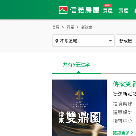
買屋
賣屋
首頁
買屋
新建案
不限區域
新成屋
共有
5
筆建案
傳家雙
捷運新莊站
投資興建
建築設計
接待中心
閱讀更多