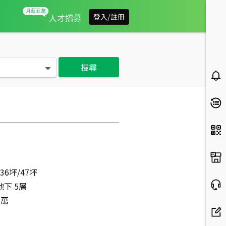
新建案
人才招募
登入/註冊
搜尋
/36坪/47坪
地下 5層
0萬