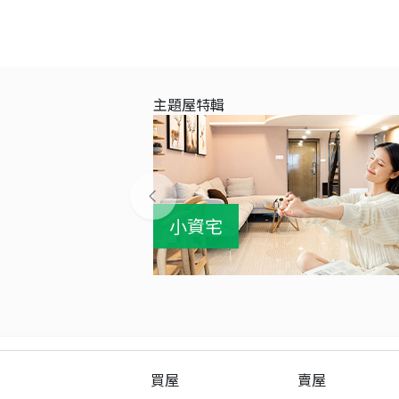
主題屋特輯
小資宅
買屋
賣屋