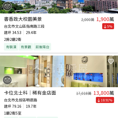
1,900
書香政大校園美景
萬
2,000
萬
台北市文山區指南路三段
5
%
建坪
34.53
29.4年
2房2廳2衛
有裝潢
有景觀
前後陽台
13,800
卡位北士科｜稀有金店面
萬
17,018
萬
台北市北投區明德路
18.91
%
建坪
79.16
19.7年
1廳2衛5室