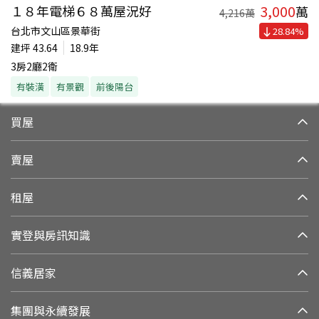
3,000
１８年電梯６８萬屋況好
萬
4,216
萬
台北市文山區景華街
28.84
%
建坪
43.64
18.9年
3房2廳2衛
有裝潢
有景觀
前後陽台
買屋
賣屋
租屋
實登與房訊知識
信義居家
集團與永續發展