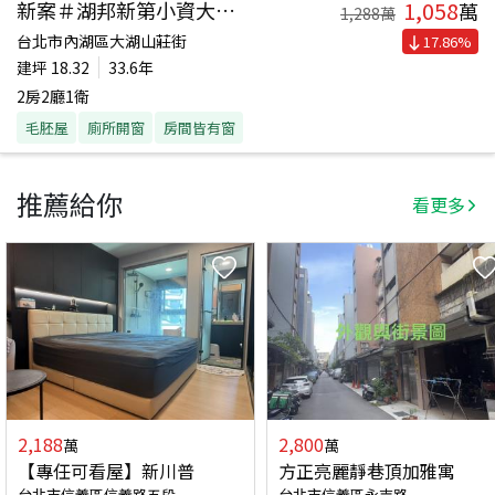
1,058
新案＃湖邦新第小資大空間
萬
1,288
萬
台北市內湖區大湖山莊街
17.86
%
建坪
18.32
33.6年
2房2廳1衛
毛胚屋
廁所開窗
房間皆有窗
推薦給你
看更多
2,188
2,800
萬
萬
【專任可看屋】新川普
方正亮麗靜巷頂加雅寓
台北市信義區信義路五段
台北市信義區永吉路