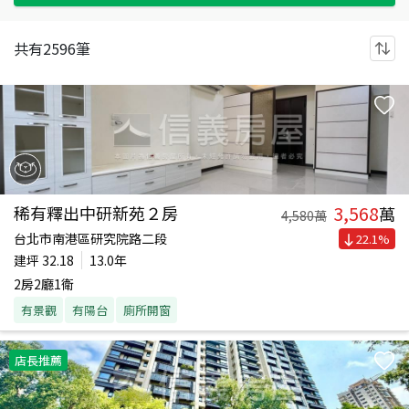
共有
2596
筆
3,568
稀有釋出中研新苑２房
萬
4,580
萬
台北市南港區研究院路二段
22.1
%
建坪
32.18
13.0年
2房2廳1衛
有景觀
有陽台
廁所開窗
店長推薦