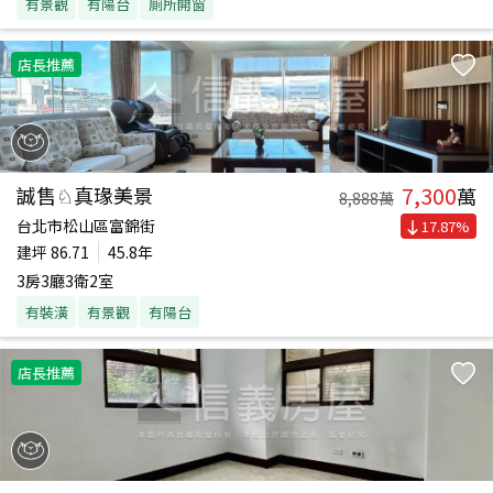
有景觀
有陽台
廁所開窗
店長推薦
7,300
誠售♘真瑑美景
萬
8,888
萬
台北市松山區富錦街
17.87
%
建坪
86.71
45.8年
3房3廳3衛2室
有裝潢
有景觀
有陽台
店長推薦