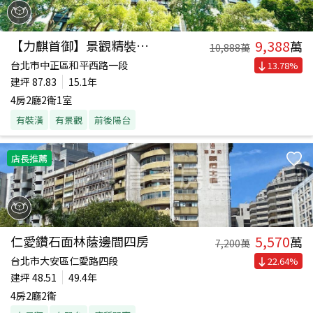
9,388
【力麒首御】景觀精裝豪邸
萬
10,888
萬
台北市中正區和平西路一段
13.78
%
建坪
87.83
15.1年
4房2廳2衛1室
有裝潢
有景觀
前後陽台
店長推薦
5,570
仁愛鑽石面林蔭邊間四房
萬
7,200
萬
台北市大安區仁愛路四段
22.64
%
建坪
48.51
49.4年
4房2廳2衛