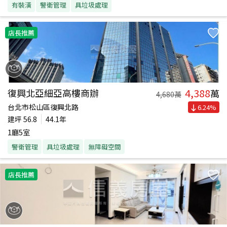
有裝潢
警衛管理
具垃圾處理
店長推薦
4,388
復興北亞細亞高樓商辦
萬
4,680
萬
台北市松山區復興北路
6.24
%
建坪
56.8
44.1年
1廳5室
警衛管理
具垃圾處理
無障礙空間
店長推薦