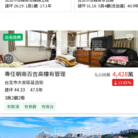
建坪
26.19
1房1廳
17.1年
建坪
31.16
5房4廳(含加蓋)
40.9
店長推薦
4,428
專任朝南百吉高樓有管理
萬
5,138
萬
台北市大安區延吉街
13.82
%
建坪
44.33
47.0年
3房2廳2衛
有裝潢
有景觀
有陽台