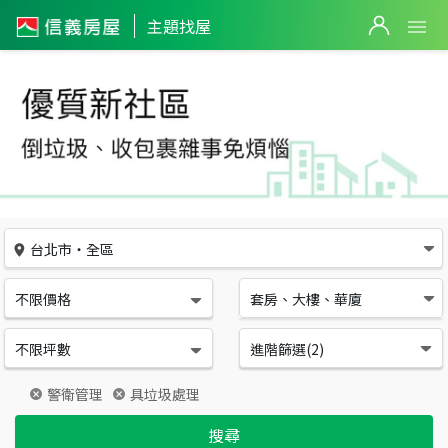
優質新社區
主題找屋
台北市
・
全區
不限價格
套房、大樓、華廈
不限坪數
進階篩選(
2
)
警衛管理
具垃圾處理
搜尋