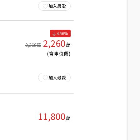
加入最愛
4.56
%
2,260
萬
2,368
萬
(含車位價)
加入最愛
11,800
萬