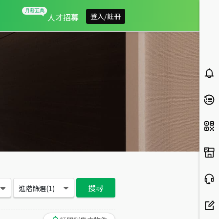
收租首選
人才招募
登入/註冊
搜尋
進階篩選(
1
)