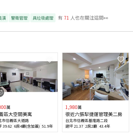
有
71
人也在關注這間👀
裝潢
警衛管理
具垃圾處理
800
1,980
萬
萬
義區大空間美寓
很近六張犁捷運管理美二房
北市信義區大道路
台北市信義區基隆路二段
坪
39.62
6房4廳(含加蓋)
51.9年
建坪
21.37
2房2廳
43.4年