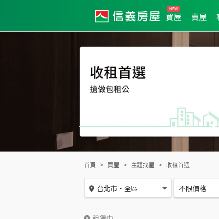
買屋
賣屋
首頁
買屋
主題找屋
收租首選
台北市
・
全區
不限價格
租賃中