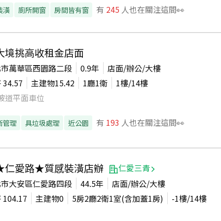
有
245
人也在關注這間👀
裝潢
廁所開窗
房間皆有窗
大境挑高收租金店面
北市萬華區西園路二段
0.9年
店面/辦公/大樓
坪
34.57
主建物
15.42
1廳1衛
1
樓/
14
樓
坡道平面車位
有
193
人也在關注這間👀
衛管理
具垃圾處理
近公園
★仁愛路★質感裝潢店辦
仁愛三青
北市大安區仁愛路四段
44.5年
店面/辦公/大樓
坪
104.17
主建物
0
5房2廳2衛1室(含加蓋1房)
-1
樓/
14
樓