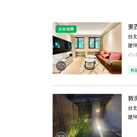
東
店長推薦
台
建
有
敦
台
建