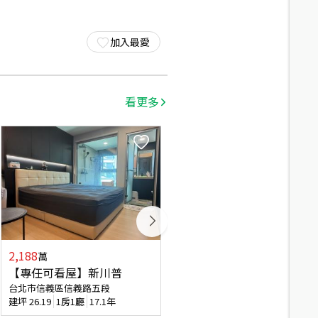
加入最愛
看更多
2,188
2,800
萬
萬
【專任可看屋】新川普
方正亮麗靜巷頂加雅寓
台北市信義區信義路五段
台北市信義區永吉路
建坪
26.19
1房1廳
17.1年
建坪
31.16
5房4廳(含加蓋)
40.9