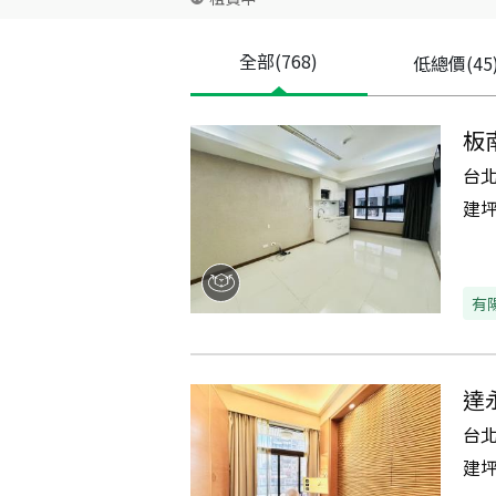
全部
(768)
低總價
(45
板
台
建
有
達
台
建