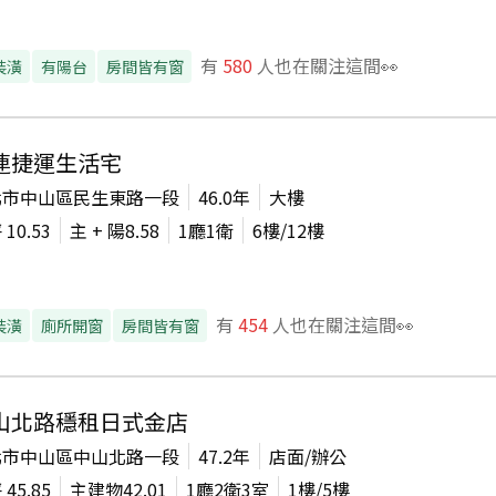
有
580
人也在關注這間👀
裝潢
有陽台
房間皆有窗
連捷運生活宅
北市中山區民生東路一段
46.0年
大樓
坪
10.53
主 + 陽
8.58
1廳1衛
6
樓/
12
樓
有
454
人也在關注這間👀
裝潢
廁所開窗
房間皆有窗
山北路穩租日式金店
北市中山區中山北路一段
47.2年
店面/辦公
坪
45.85
主建物
42.01
1廳2衛3室
1
樓/
5
樓