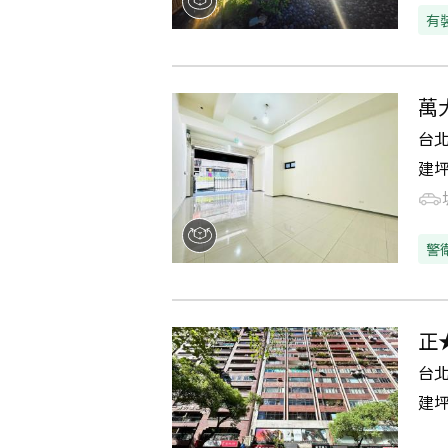
有
萬
台
建
警
正
台
建