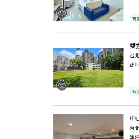
有
雙
台
建
有
中
台
建