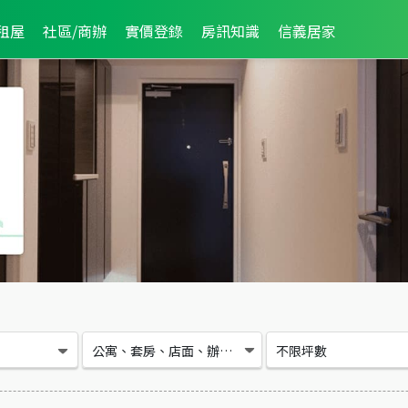
租屋
社區/商辦
實價登錄
房訊知識
信義居家
公寓、套房、店面、辦公、大樓、華廈
不限坪數