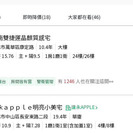
)
即時降價
(18)
大家都在看
(46)
南雙捷運晶麒質感宅
北市萬華區康定路
10.4年
大樓
坪
15.76
主 + 陽
9.5
1房1廳1衛
24
樓/
26
樓
有
1246
人也在關注這間👀
陽台
房間皆有窗
警衛管理
永ａｐｐｌｅ明亮小美宅
達永APPLE
北市中山區長安東路二段
19.4年
華廈
坪
10.9
主 + 陽
7.28
1廳1衛1室(含加蓋1室)
4
樓/
8
樓