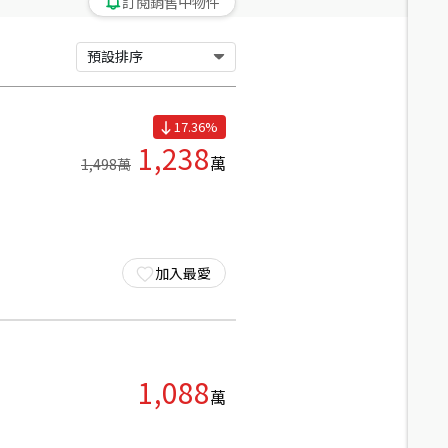
訂閱銷售中物件
預設排序
17.36
%
1,238
萬
1,498
萬
加入最愛
1,088
萬