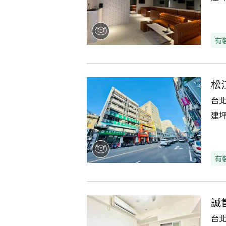
有
松
台
建
有
誠
台