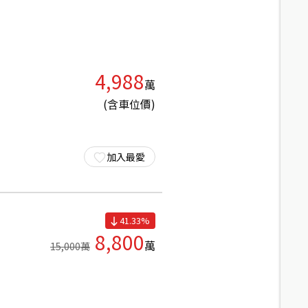
4,988
萬
(含車位價)
加入最愛
41.33
%
8,800
萬
15,000
萬