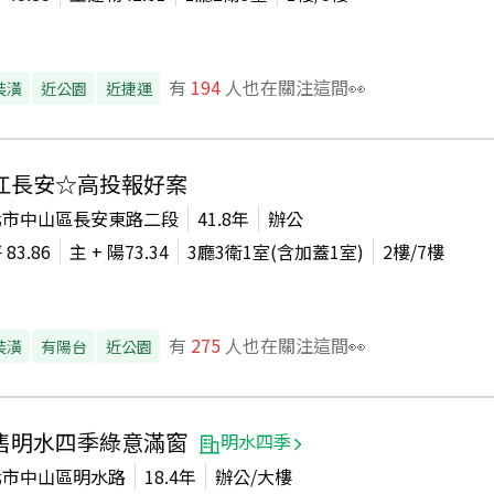
有
194
人也在關注這間👀
裝潢
近公園
近捷運
江長安☆高投報好案
北市中山區長安東路二段
41.8年
辦公
坪
83.86
主 + 陽
73.34
3廳3衛1室(含加蓋1室)
2
樓/
7
樓
有
275
人也在關注這間👀
裝潢
有陽台
近公園
售明水四季綠意滿窗
明水四季
北市中山區明水路
18.4年
辦公/大樓