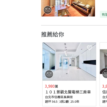
有
推薦給你
3,980
3,
萬
１０１景觀北醫電梯三房車
信
台北市信義區吳興街
台
建坪
56.5
3房2廳
25.0年
建