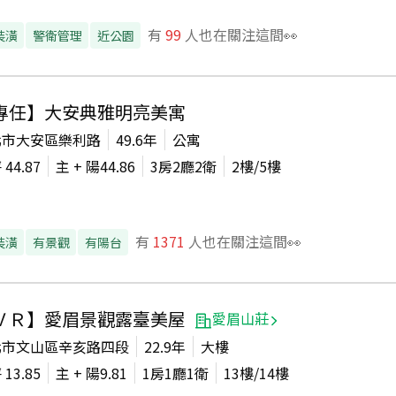
有
99
人也在關注這間👀
裝潢
警衛管理
近公園
專任】大安典雅明亮美寓
北市大安區樂利路
49.6年
公寓
坪
44.87
主 + 陽
44.86
3房2廳2衛
2
樓/
5
樓
有
1371
人也在關注這間👀
裝潢
有景觀
有陽台
ＶＲ】愛眉景觀露臺美屋
愛眉山莊
北市文山區辛亥路四段
22.9年
大樓
坪
13.85
主 + 陽
9.81
1房1廳1衛
13
樓/
14
樓