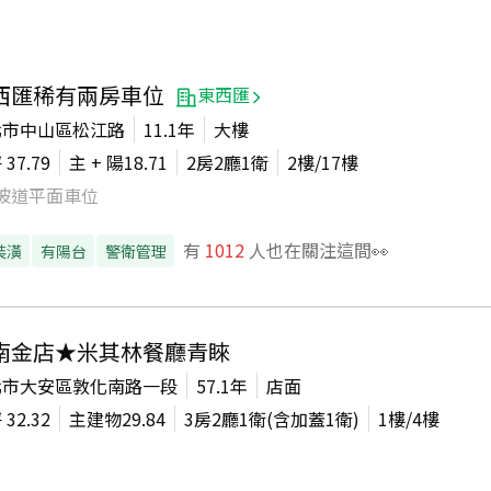
西匯稀有兩房車位
東西匯
北市中山區松江路
11.1年
大樓
坪
37.79
主 + 陽
18.71
2房2廳1衛
2
樓/
17
樓
坡道平面車位
有
1012
人也在關注這間👀
裝潢
有陽台
警衛管理
南金店★米其林餐廳青睞
北市大安區敦化南路一段
57.1年
店面
坪
32.32
主建物
29.84
3房2廳1衛(含加蓋1衛)
1
樓/
4
樓