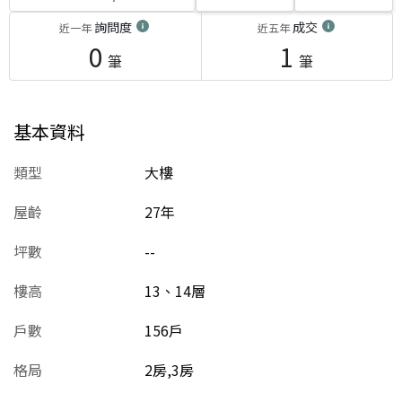
詢問度
成交
近一年
近五年
0
1
筆
筆
基本資料
類型
大樓
屋齡
27
年
坪數
--
樓高
13、14層
戶數
156戶
格局
2房,3房