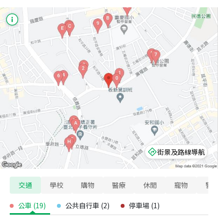
街景及路線導航
交通
學校
購物
醫療
休閒
寵物
警
公車
(
19
)
公共自行車
(
2
)
停車場
(
1
)