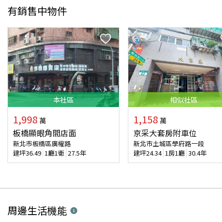
有銷售中物件
本
社區
相似
社區
1,998
1,158
萬
萬
板橋顯眼角間店面
京采大套房附車位
新北市板橋區廣權路
新北市土城區學府路一段
建坪
36.49
1廳1衛
27.5年
建坪
24.34
1房1廳
30.4年
周邊生活機能