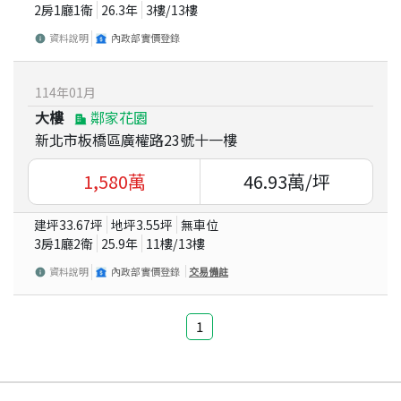
2房1廳1衛
26.3
年
3
樓/
13
樓
資料說明
內政部實價登錄
114
年
01
月
大樓
鄰家花園
新北市板橋區廣權路23號十一樓
1,580
萬
46.93
萬/坪
建坪
33.67
坪
地坪
3.55
坪
無車位
3房1廳2衛
25.9
年
11
樓/
13
樓
資料說明
內政部實價登錄
交易備註
1