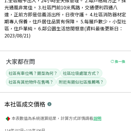
1.全區磁卡出入，24小時全天候管理。 2.每戶格局方正，採
光通風非常佳。 3.社區門前10米馬路，交通便利四通八
達，正前方即是信義派出所，日夜守護。 4.社區消防器材定
期專人保養，住戶居住品質有保障。 5.每層戶數少，小型社
區，住戶單純。 6.鄰公園生活悠閒愜意(資料最後更新日：
2023/08/21)
大家都在問
換一換
社區有車位嗎？類型為何？
社區垃圾處理方式？
社區有其他物件在售嗎？
附近有類似社區推薦嗎？
本社區
成交價格
本表數值為系統運算結果，計算方式詳情請看
說明
114年/07月~115年/06月