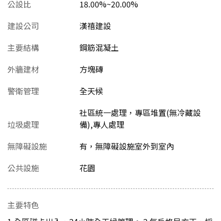
公設比
18.00%~20.00%
建設公司
漢禧建設
主要結構
鋼筋混凝土
外牆建材
方塊磚
警衛管理
全天候
社區統一處理，專區堆置(無冷藏設
垃圾處理
備),專人處理
無障礙設施
有，無障礙設施室外到室內
公共設施
花園
主要特色