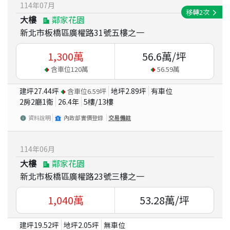
114
年
07
月
移轉
2
次
大樓
鄰家花園
新北市板橋區廣權路31號五樓之一
1,300
萬
56.6
萬/坪
含車位
120
萬
56.59
萬
建坪
27.44
坪
地坪
2.89
坪
有車位
含車位
6.59
坪
2房2廳1衛
26.4
年
5
樓/
13
樓
資料說明
內政部實價登錄
交易備註
114
年
06
月
大樓
鄰家花園
新北市板橋區廣權路23號三樓之一
1,040
萬
53.28
萬/坪
建坪
19.52
坪
地坪
2.05
坪
無車位