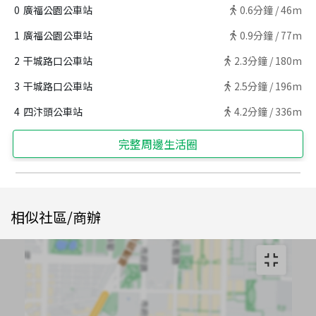
0
廣福公園公車站
0.6
分鐘 /
46m
1
廣福公園公車站
0.9
分鐘 /
77m
2
干城路口公車站
2.3
分鐘 /
180m
3
干城路口公車站
2.5
分鐘 /
196m
4
四汴頭公車站
4.2
分鐘 /
336m
完整周邊生活圈
相似社區/商辦