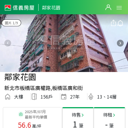
鄰家花園
圖片 1/9
鄰家花園
新北市板橋區廣權路,板橋區廣和街
大樓
156戶
27
年
13、14層
2025年/07月
待售
待租
最新平均單價
1
-
56.6
筆
筆
萬/坪