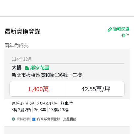
編輯篩選
最新實價登錄
條件
兩年內成交
114
年
12
月
大樓
鄰家花園
新北市板橋區廣和街136號十三樓
1,400
萬
42.55
萬/坪
建坪
32.91
坪
地坪
3.47
坪
無車位
3房2廳2衛
26.8
年
13
樓/
13
樓
資料說明
內政部實價登錄
交易備註