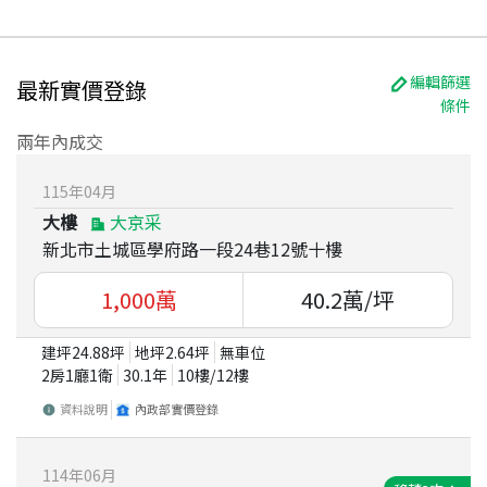
編輯篩選
最新實價登錄
條件
兩年內成交
115
年
04
月
大樓
大京采
新北市土城區學府路一段24巷12號十樓
1,000
萬
40.2
萬/坪
建坪
24.88
坪
地坪
2.64
坪
無車位
2房1廳1衛
30.1
年
10
樓/
12
樓
資料說明
內政部實價登錄
114
年
06
月