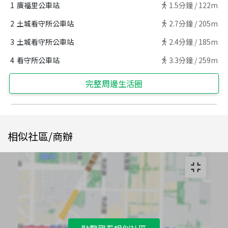
1
廣福里公車站
1.5
分鐘 /
122m
2
土城看守所公車站
2.7
分鐘 /
205m
3
土城看守所公車站
2.4
分鐘 /
185m
4
看守所公車站
3.3
分鐘 /
259m
完整周邊生活圈
相似社區/商辦