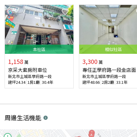
本
社區
相似
社區
1,158
3,300
萬
萬
京采大套房附車位
專任正學府路一段金店面
新北市土城區學府路一段
新北市土城區學府路一段
建坪
24.34
1房1廳
30.4年
建坪
48.66
2房2廳
33.1年
周邊生活機能