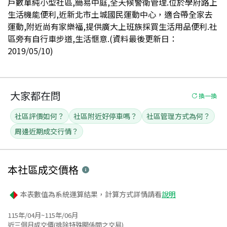
戶數單純小型社區,簡易中庭,全天候警衛管理.位於學府路上
生活機能便利,近新北市土城國民運動中心，適合帶全家去
運動,附近尚有家樂福,提供廣大上班族採買生活用品便利.社
區旁有自行車步道,生活愜意.(資料最後更新日：
2019/05/10)
大家都在問
換一換
社區評價如何？
社區附近好停車嗎？
社區管理方式為何？
周邊近期成交行情？
本社區
成交價格
本表數值為系統運算結果，計算方式詳情請看
說明
115年/04月~115年/06月
近三個月成交價(排除特殊關係間之交易)