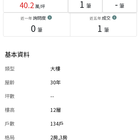
1
-
40.2
筆
筆
萬/坪
詢問度
成交
近一年
近五年
0
1
筆
筆
基本資料
類型
大樓
屋齡
30
年
坪數
--
樓高
12層
戶數
134戶
格局
2房,3房