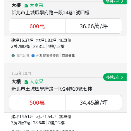
移轉
2
次
大樓
大京采
新北市土城區學府路一段24巷1號四樓
600
萬
36.66
萬/坪
建坪
16.37
坪
地坪
1.81
坪
無車位
3房2廳2衛
29.3
年
4
樓/
12
樓
資料說明
內政部實價登錄
交易備註
113
年
10
月
移轉
2
次
大樓
大京采
新北市土城區學府路一段24巷10號七樓
500
萬
34.45
萬/坪
建坪
14.51
坪
地坪
1.54
坪
無車位
3房2廳2衛
28.6
年
7
樓/
12
樓