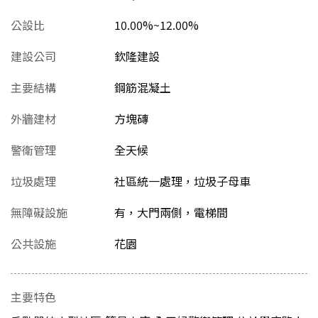
公設比
10.00%~12.00%
建設公司
欽隆建設
主要結構
鋼筋混凝土
外牆建材
方塊磚
警衛管理
全天候
垃圾處理
社區統一處理，垃圾子母車
無障礙設施
有，大門兩側，電梯間
公共設施
花園
主要特色