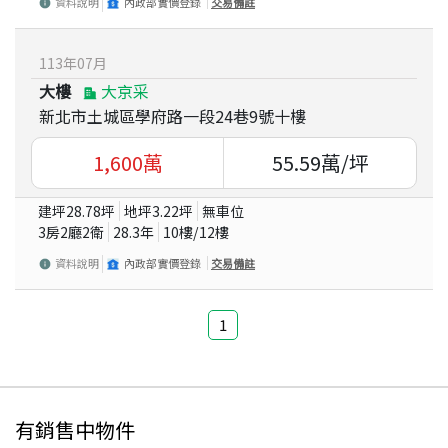
資料說明
內政部實價登錄
交易備註
113
年
07
月
大樓
大京采
新北市土城區學府路一段24巷9號十樓
1,600
萬
55.59
萬/坪
建坪
28.78
坪
地坪
3.22
坪
無車位
3房2廳2衛
28.3
年
10
樓/
12
樓
資料說明
內政部實價登錄
交易備註
1
有銷售中物件