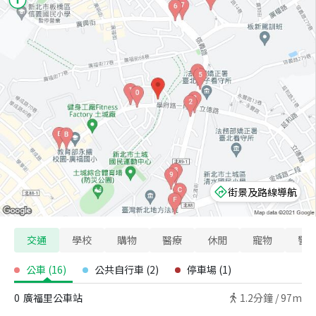
街景及路線導航
交通
學校
購物
醫療
休閒
寵物
警
公車
(
16
)
公共自行車
(
2
)
停車場
(
1
)
0
廣福里公車站
1.2
分鐘 /
97m