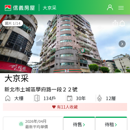
大京采
圖片 1/14
大京采
新北市土城區學府路一段２２號
大樓
134戶
30
年
12層
♥️ 有
11
人收藏
2026年/04月
待售
待租
最新平均單價