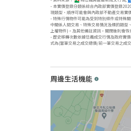
- 本實價登錄分類係綜合內政部實價登錄2
現類型、順序可能會與內政部不動產交易實
- 特殊行情物件可能為受到特別條件或特殊
中關係人間交易、特殊交易情況及標的類型、
上權物件)，及其他備註資訊，關閉後則會恢
- 歷史移轉次數依據信義成交行情及政府實
式為(當筆交易之成交總價/前一筆交易之成
周邊生活機能