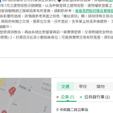
020年7月之建物型態分類調整，以及申報登錄之建物型態、建物權狀登載
價查詢服務網之搜尋結果有所差異，請斟酌參考。
看看我們如何推估實價
關係影響所造成，詳情請參考頁面之粉色「備註資訊」欄。排除特殊交易
與政府有關之交易、僅車位交易、分件登記、含多筆土地或多棟建物、 交
復顯示。
價登錄資訊推估，再由系統比對當筆與前一筆實價登錄，交易明細完全吻
交總價)-1，計算百分比至小數點後兩位；可能與實際交易有所落差，資料
交通
學校
購物
公車
公共自行車
(
7
)
(
1
)
0
中央路二段公車站