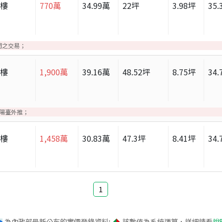
大樓
770
萬
34.99
萬
22
坪
3.98
坪
35.
間之交易；
大樓
1,900
萬
39.16
萬
48.52
坪
8.75
坪
34.
；陽臺外推；
大樓
1,458
萬
30.83
萬
47.3
坪
8.41
坪
34.
1
為內政部最新公布的實價登錄資料;
該數值為系統運算，詳細請看
說