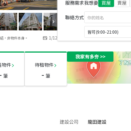
服務需求
我想要
買屋
賣屋
聯絡方式
皆可(9:00-21:00)
1
/
12
紹，非物件本身。
我家有多夯
>>
售物件
待租物件
-
-
筆
筆
建設公司
龍田建設