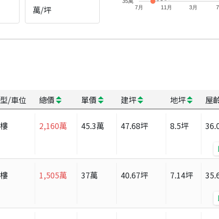
35萬
萬/坪
7月
11月
3月
型/車位
總價
單價
建坪
地坪
屋
大樓
2,160
萬
45.3
萬
47.68
坪
8.5
坪
36.
大樓
1,505
萬
37
萬
40.67
坪
7.14
坪
35.