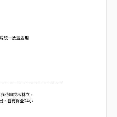
庭院統一放置處理
中庭花園樹木林立，
出，皆有保全24小