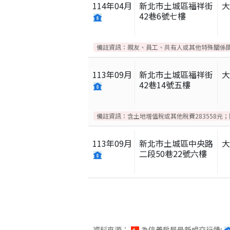
114
年
04
月
新北市土城區福祥街
42巷6號七樓
備註資訊：
親友、員工、共有人或其他特殊關係
113
年
09
月
新北市土城區福祥街
42巷14號五樓
備註資訊：
含土地增值稅或其他稅費283558元
113
年
09
月
新北市土城區中央路
二段50巷22號六樓
- 資料來源：
為信義房屋最新成交行情;