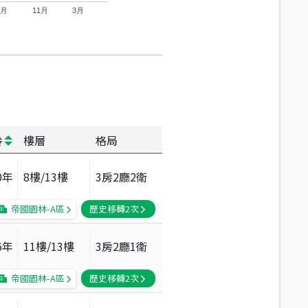
7月
11月
3月
齡
樓層
格局
0
年
8
樓/
13
樓
3房2廳2衛
帝國園林-A區
歷史移轉
2
次
6
年
11
樓/
13
樓
3房2廳1衛
帝國園林-A區
歷史移轉
2
次