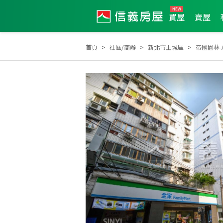
買屋
賣屋
首頁
社區/商辦
新北市土城區
帝國園林-
2023年7月區業績TOP3
2026年2月區成件TOP3
2