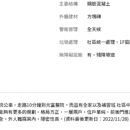
主要結構
鋼筋混凝土
外牆建材
方塊磚
警衛管理
全天候
垃圾處理
社區統一處理，1F
無障礙設施
有，殘障坡道
院公車，走路10分鐘到元富醫院。而且有全家以及補習班 社區
能夠有更多的規劃，格局方正，一層兩戶，住戶單純，前後門進
，外人難窺其內，隱密性高。(資料最後更新日：2022/11/28)