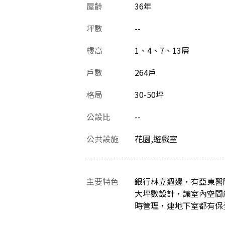
屋齡
36
年
坪數
--
樓高
1、4、7、13層
戶數
264戶
格局
30-50坪
公設比
--
公共設施
花園,遊戲室
主要特色
銀行林立週邊，有亞東醫
大坪數設計，讓室內空間
時管理，連地下室都有保全