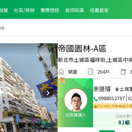
租屋
社區/商辦
實價登錄
房訊知識
信義居家
A區
帝國園林-A區
新北市土城區福祥街,土城區中
華廈
264戶
余道璿
土城
0988012797
0
023年11月區成件TOP3
2023年7月區成件TOP3
2024年5月業績破百萬經紀人
社區維護人
已成交賣
82組