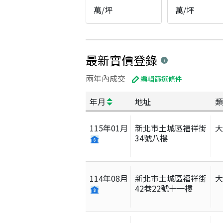
萬/坪
萬/坪
最新實價登錄
兩年內成交
編輯篩選條件
年月
地址
類
115
年
01
月
新北市土城區福祥街
34號八樓
114
年
08
月
新北市土城區福祥街
42巷22號十一樓