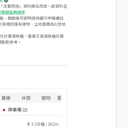
之「主要用途」資料推估而成，故資料呈
登錄類型與順序
功能，開啟後可即時排除顯示申報備註
易標的僅有建物、土地面積為0(含地
合方計算漲跌幅，當筆交易漲跌幅計算
請斟酌參考。
醫療
休閒
寵物
重要設施
停車場
(
2
)
3.2
分鐘 /
262m