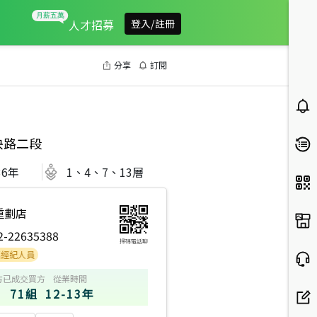
人才招募
登入/註冊
分享
訂閱
央路二段
36
年
1、4、7、13層
重劃店
2-22635388
掃碼電話聊
員
方
已成交買方
從業時間
71組
12-13年