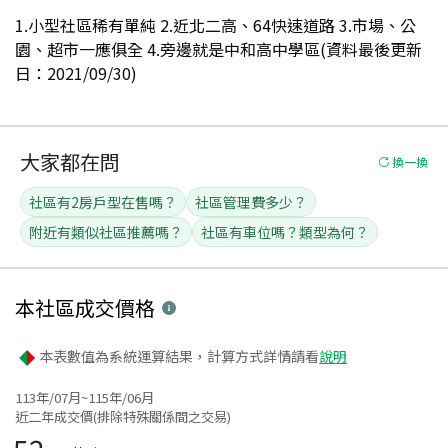
1.小型社區稀有單純 2.近北二高、64快速道路 3.市場、公
園、超市一應俱全 4.旁邊就是中和高中學區(資料最後更新
日：2021/09/30)
大家都在問
換一換
社區有2房戶型在售嗎？
社區管理費多少？
附近有類似社區推薦嗎？
社區有車位嗎？類型為何？
本社區
成交價格
本表數值為系統運算結果，計算方式詳情請看
說明
113年/07月~115年/06月
近二年成交價(排除特殊關係間之交易)