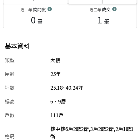
詢問度
成交
近一年
近五年
0
1
筆
筆
基本資料
類型
大樓
屋齡
25
年
坪數
25.18~40.24坪
樓高
6、9層
戶數
111戶
樓中樓6房2廳2衛,3房2廳2衛,2房1廳1
格局
衛