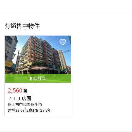
有銷售中物件
相似
社區
2,560
萬
７１１店面
新北市中和區新生街
建坪
33.67
2廳1衛
27.8年