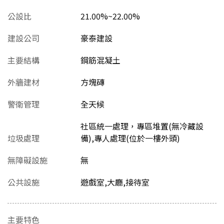
公設比
21.00%~22.00%
建設公司
豪泰建設
主要結構
鋼筋混凝土
外牆建材
方塊磚
警衛管理
全天候
社區統一處理，專區堆置(無冷藏設
垃圾處理
備),專人處理(位於一樓外頭)
無障礙設施
無
公共設施
遊戲室,大廳,接待室
主要特色