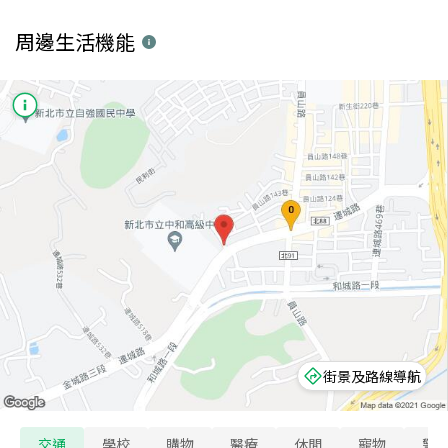
周邊生活機能
街景及路線導航
交通
學校
購物
醫療
休閒
寵物
警