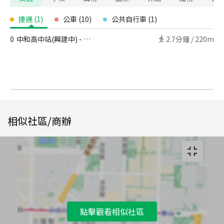
捷運
(
1
)
公車
(
10
)
公共自行車
(
1
)
0
中和高中站(興建中) - 出口
2.7
分鐘 /
220m
相似社區/商辦
點擊觀看相似社區