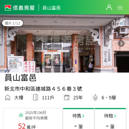
員山富邑
圖片 1/12
員山富邑
新北市中和區連城路４５６巷３號
大樓
111戶
25
年
6、9層
2025年/06月
待售
待租
最新平均單價
-
-
52
筆
筆
萬/坪