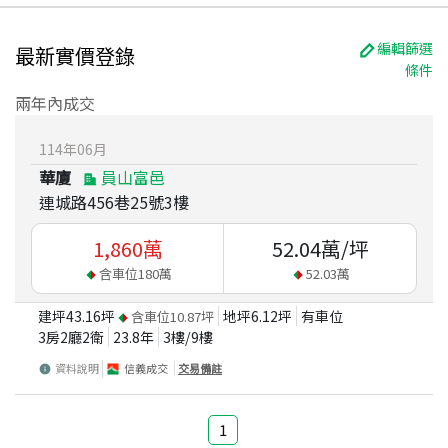
編輯篩選
最新實價登錄
條件
兩年內成交
114
年
06
月
華廈
員山富邑
連城路456巷25號3樓
1,860
萬
52.04
萬/坪
含車位
180
萬
52.03
萬
建坪
43.16
坪
地坪
6.12
坪
有車位
含車位
10.87
坪
3房2廳2衛
23.8
年
3
樓/
9
樓
資料說明
信義成交
交易備註
1