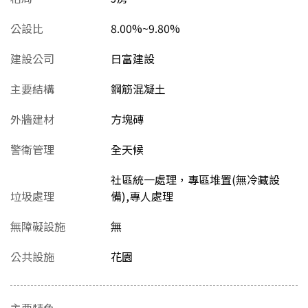
公設比
8.00%~9.80%
建設公司
日富建設
主要結構
鋼筋混凝土
外牆建材
方塊磚
警衛管理
全天候
社區統一處理，專區堆置(無冷藏設
垃圾處理
備),專人處理
無障礙設施
無
公共設施
花園
主要特色