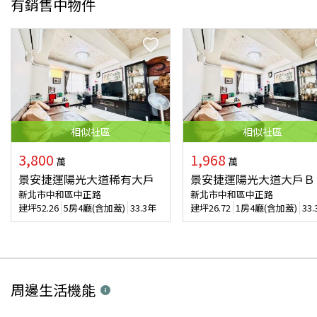
有銷售中物件
相似
社區
相似
社區
3,800
1,968
萬
萬
景安捷運陽光大道稀有大戶
景安捷運陽光大道大戶Ｂ
新北市中和區中正路
新北市中和區中正路
建坪
52.26
5房4廳(含加蓋)
33.3年
建坪
26.72
1房4廳(含加蓋)
33
周邊生活機能