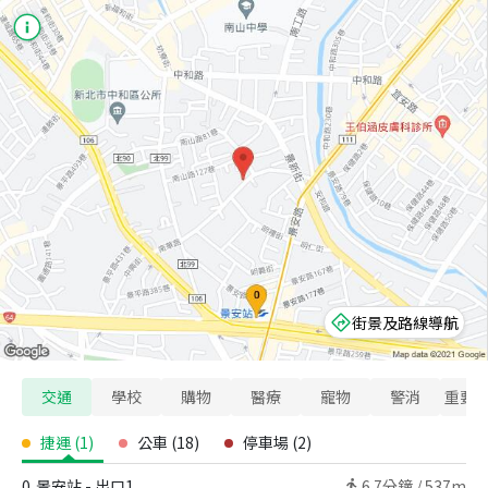
街景及路線導航
交通
學校
購物
醫療
寵物
警消
重要
捷運
(
1
)
公車
(
18
)
停車場
(
2
)
0
景安站 - 出口1
6.7
分鐘 /
537m