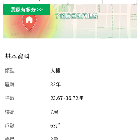
我家有多夯
>>
基本資料
類型
大樓
屋齡
33
年
坪數
23.67~36.72坪
樓高
7層
戶數
63戶
格局
3房