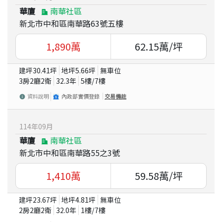
華廈
南華社區
新北市中和區南華路63號五樓
1,890
萬
62.15
萬/坪
建坪
30.41
坪
地坪
5.66
坪
無車位
3房2廳2衛
32.3
年
5
樓/
7
樓
資料說明
內政部實價登錄
交易備註
114
年
09
月
華廈
南華社區
新北市中和區南華路55之3號
1,410
萬
59.58
萬/坪
建坪
23.67
坪
地坪
4.81
坪
無車位
2房2廳2衛
32.0
年
1
樓/
7
樓