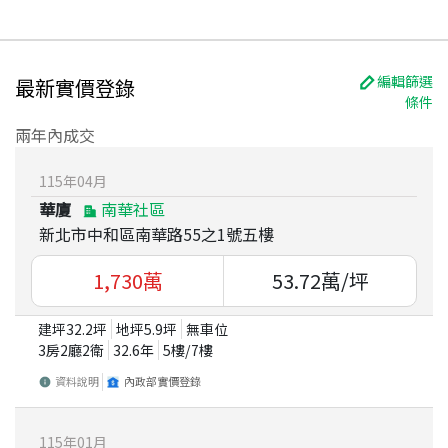
編輯篩選
最新實價登錄
條件
兩年內成交
115
年
04
月
華廈
南華社區
新北市中和區南華路55之1號五樓
1,730
萬
53.72
萬/坪
建坪
32.2
坪
地坪
5.9
坪
無車位
3房2廳2衛
32.6
年
5
樓/
7
樓
資料說明
內政部實價登錄
115
年
01
月