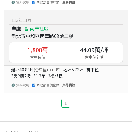
資料說明
內政部實價登錄
交易備註
113
年
11
月
華廈
南華社區
新北市中和區南華路63號二樓
1,800
萬
44.09
萬/坪
含車位價
含車位計算
建坪
40.83
坪
地坪
5.73
坪
有車位
(含車位
10.15
坪)
3房2廳2衛
31.2
年
2
樓/
7
樓
資料說明
內政部實價登錄
交易備註
1