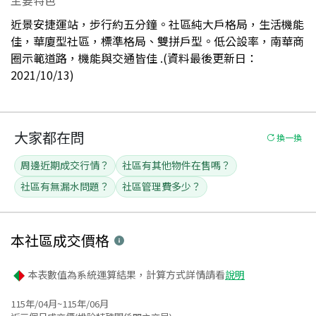
近景安捷運站，步行約五分鐘。社區純大戶格局，生活機能
佳，華廈型社區，標準格局、雙拼戶型。低公設率，南華商
圈示範道路，機能與交通皆佳 .(資料最後更新日：
2021/10/13)
大家都在問
換一換
周邊近期成交行情？
社區有其他物件在售嗎？
社區有無漏水問題？
社區管理費多少？
本社區
成交價格
本表數值為系統運算結果，計算方式詳情請看
說明
115年/04月~115年/06月