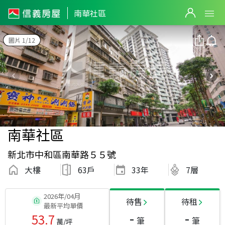
南華社區
圖片 1/12
南華社區
新北市中和區南華路５５號
大樓
63戶
33
年
7層
2026年/04月
待售
待租
最新平均單價
-
-
53.7
筆
筆
萬/坪